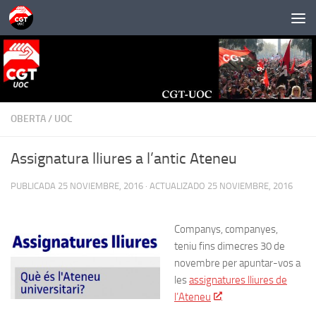
Saltar al contenido
OBERTA
/
UOC
Assignatura lliures a l’antic Ateneu
PUBLICADA
25 NOVIEMBRE, 2016
· ACTUALIZADO
25 NOVIEMBRE, 2016
Companys, companyes,
teniu fins dimecres 30 de
novembre per apuntar-vos a
les
assignatures lliures de
l’Ateneu
.