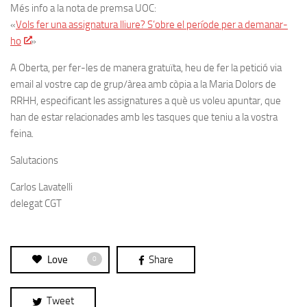
Més info a la nota de premsa UOC:
«
Vols fer una assignatura lliure? S’obre el període per a demanar-
ho
»
A Oberta, per fer-les de manera gratuïta, heu de fer la petició via
email al vostre cap de grup/àrea amb còpia a la Maria Dolors de
RRHH, especificant les assignatures a què us voleu apuntar, que
han de estar relacionades amb les tasques que teniu a la vostra
feina.
Salutacions
Carlos Lavatelli
delegat CGT
Love
Share
0
Tweet