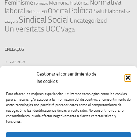
Normativa
Feminisme
Memòria històrica
Formació
Política
laboral
Oberta
Salut laboral
Notícies EO
Sin
Sindical
Social
Uncategorized
categoría
Universitats
UOC
Vaga
ENLLAÇOS
Acceder
Gestionar el consentimiento de
Feed de entradas
las cookies
Feed de comentarios
Para ofrecer las mejores experiencias, utilizamos tecnologías como las cookies
para almacenar y/o acceder a la información del dispositivo. El consentimiento de
WordPress.org
estas tecnologías nos permitirá procesar datos como el comportamiento de
navegación o las identificaciones únicas en este sitio. No consentir o retirar el
consentimiento, puede afectar negativamente a ciertas características y
funciones.