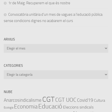
1r de Maig: Recuperem el que és nostre
Convocatòria unitària d’un mes de vagues a l’educació pública:
sense condicions dignes no acabarem el curs
ARXIUS
Arxius
CATEGORIES
Categories
NUBE
CGT
CGT UOC
Anarcosindicalisme
Covid19
Cultura
Educació
Economia
Eleccions sindicals
Ecologia