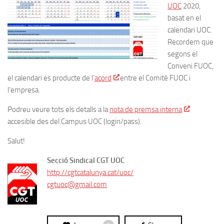
UOC
2020,
basat en el
calendari UOC.
Recordem que
segons el
Conveni FUOC,
el calendari es producte de l’
acord
entre el Comitè FUOC i
l’empresa.
Podreu veure tots els detalls a la
nota de premsa interna
accesible des del Campus UOC (login/pass).
Salut!
Secció Sindical CGT UOC
http://cgtcatalunya.cat/uoc/
cgtuoc@gmail.com