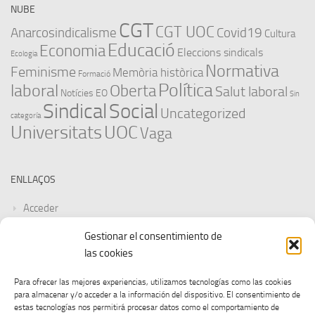
NUBE
CGT
CGT UOC
Anarcosindicalisme
Covid19
Cultura
Educació
Economia
Eleccions sindicals
Ecologia
Normativa
Feminisme
Memòria històrica
Formació
Política
laboral
Oberta
Salut laboral
Notícies EO
Sin
Sindical
Social
Uncategorized
categoría
Universitats
UOC
Vaga
ENLLAÇOS
Acceder
Gestionar el consentimiento de
Feed de entradas
las cookies
Feed de comentarios
Para ofrecer las mejores experiencias, utilizamos tecnologías como las cookies
para almacenar y/o acceder a la información del dispositivo. El consentimiento de
WordPress.org
estas tecnologías nos permitirá procesar datos como el comportamiento de