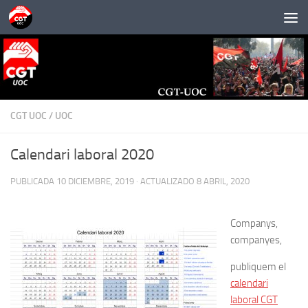
Saltar al contenido
CGT UOC
/
UOC
Calendari laboral 2020
PUBLICADA
10 DICIEMBRE, 2019
· ACTUALIZADO
8 ABRIL, 2020
Companys,
companyes,
publiquem el
calendari
laboral CGT