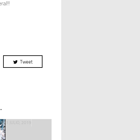
ral!!
Tweet
.
25
1 JULIO, 2019