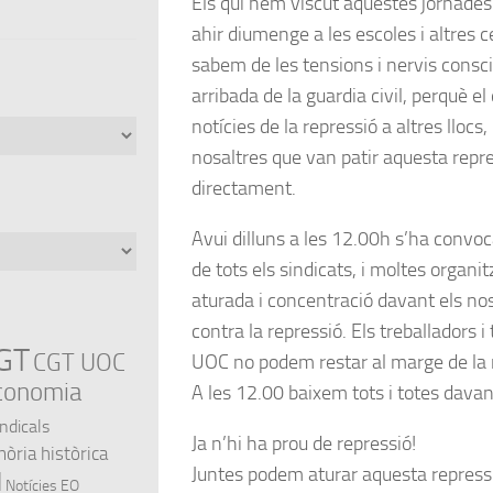
Els qui hem viscut aquestes jornades
ahir diumenge a les escoles i altres c
sabem de les tensions i nervis consc
arribada de la guardia civil, perquè 
notícies de la repressió a altres llocs, 
nosaltres que van patir aquesta repre
directament.
Avui
dilluns a les 12.00h
s’ha convoca
de tots els sindicats, i moltes organi
aturada i concentració davant els nos
contra la repressió. Els treballadors i
GT
CGT UOC
UOC no podem restar al marge de la re
conomia
A les 12.00 baixem tots i totes davant
indicals
Ja n’hi ha prou de repressió!
ria històrica
Juntes podem aturar aquesta repress
l
Notícies EO