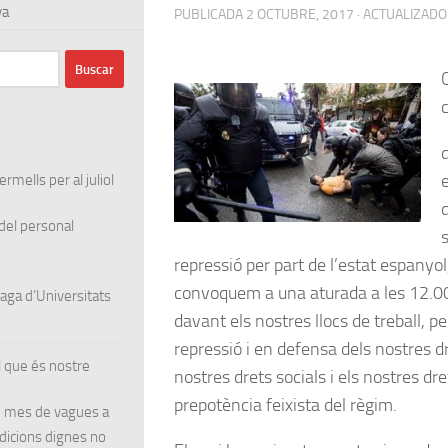
ya
PUBLICADA
2 OCTUBRE, 2017
· ACTUALIZAD
rmells per al juliol
el personal
repressió per part de l’estat espanyol,
convoquem a una aturada a les 12.00
ga d’Universitats
davant els nostres llocs de treball, pe
repressió i en defensa dels nostres 
 que és nostre
nostres drets socials i els nostres dre
prepotència feixista del règim.
un mes de vagues a
ndicions dignes no