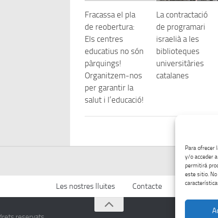
Fracassa el pla
La contractació
de reobertura:
de programari
Els centres
israelià a les
educatius no són
biblioteques
pàrquings!
universitàries
Organitzem-nos
catalanes
per garantir la
salut i l’educació!
Para ofrecer 
y/o acceder a
permitirá pro
este sitio. N
característica
Les nostres lluites
Contacte
A
rets reservats.