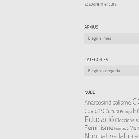
acabarem el curs
ARXIUS
Arxius
CATEGORIES
Categories
NUBE
C
Anarcosindicalisme
E
Covid19
Cultura
Ecologia
Educació
Eleccions s
Feminisme
Memò
Formació
Normativa labora