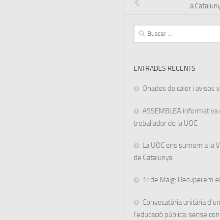
a Catalun
Buscar:
ENTRADES RECENTS
Onades de calor i avisos ve
ASSEMBLEA informativa d
treballador de la UOC
La UOC ens sumem a la Va
de Catalunya
1r de Maig: Recuperem el
Convocatòria unitària d’
l’educació pública: sense co