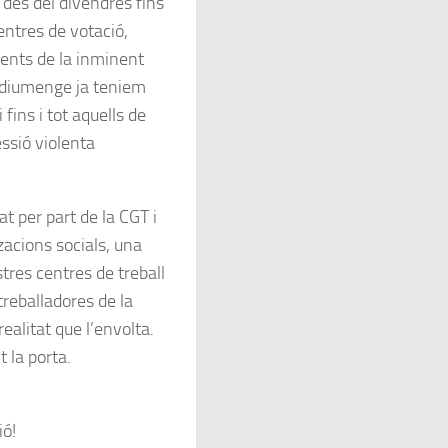
 des del divendres fins
entres de votació,
ients de la inminent
el diumenge ja teniem
i fins i tot aquells de
ssió violenta
t per part de la CGT i
tzacions socials, una
tres centres de treball
 treballadores de la
alitat que l’envolta.
 la porta.
ió!