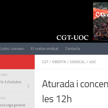
Links i conveni
El nostre sindicat
Contacte
CGT
/
OBERTA
/
SINDICAL
/
UOC
STORIA
Aturada i concen
ts 3 d’octubre
les 12h
EVIA
oca vaga general