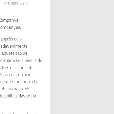
O
2 OCTUBRE, 2017
Companys,
companyes,
després dels
esdeveniments
d’aquest cap de
setmana i els nivells de
 tots els sindicats
h i concentració
r protestar contra la
drets humans, els
ts polítics davant la