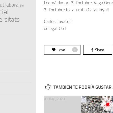
I demà dimart 3 d’octubre, Vaga Gene
ut laboral
Sin
3 d’octubre tot aturat a Catalunya!!
ial
ersitats
Carlos Lavatelli
delegat CGT
Love
Share
0
TAMBIÉN TE PODRÍA GUSTAR..
8 JUNIO, 2020
25 SEPTIEMBRE, 20