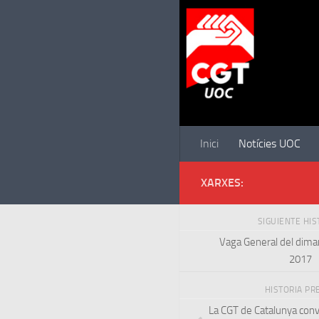
Saltar al contenido
Inici
Notícies UOC
XARXES:
SIGUIENTE HI
Vaga General del dimar
2017
HISTORIA PR
La CGT de Catalunya conv