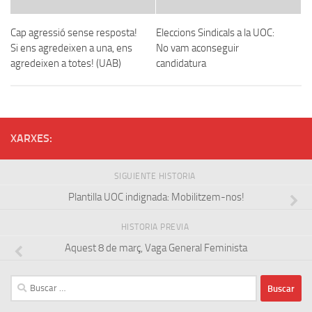
Cap agressió sense resposta!
Eleccions Sindicals a la UOC:
Si ens agredeixen a una, ens
No vam aconseguir
agredeixen a totes! (UAB)
candidatura
XARXES:
SIGUIENTE HISTORIA
Plantilla UOC indignada: Mobilitzem-nos!
HISTORIA PREVIA
Aquest 8 de març, Vaga General Feminista
Buscar: