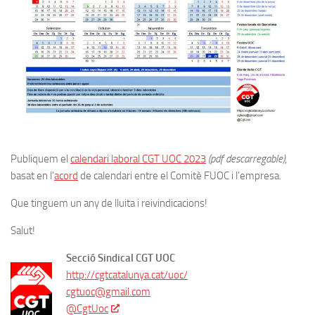
Publiquem el
calendari laboral CGT UOC 2023
(pdf descarregable)
,
basat en l’
acord
de calendari entre el Comitè FUOC i l’empresa.
Que tinguem un any de lluita i reivindicacions!
Salut!
Secció Sindical CGT UOC
http://cgtcatalunya.cat/uoc/
cgtuoc@gmail.com
@CgtUoc