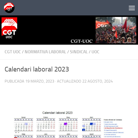
Saltar al contenido
CGT UOC
/
NORMATIVA LABORAL
/
SINDICAL
/
UOC
Calendari laboral 2023
PUBLICADA
19 MARZO, 2023
· ACTUALIZADO
22 AGOSTO, 2024