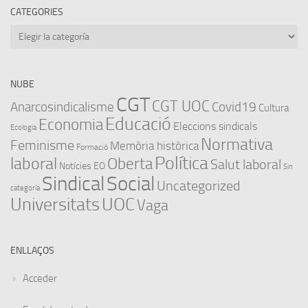
CATEGORIES
Categories
NUBE
CGT
CGT UOC
Anarcosindicalisme
Covid19
Cultura
Educació
Economia
Eleccions sindicals
Ecologia
Normativa
Feminisme
Memòria històrica
Formació
Política
laboral
Oberta
Salut laboral
Notícies EO
Sin
Sindical
Social
Uncategorized
categoría
Universitats
UOC
Vaga
ENLLAÇOS
Acceder