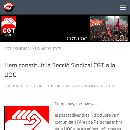
Saltar al contenido
CGT
/
SINDICAL
/
UNIVERSITATS
Hem constituit la Secció Sindical CGT a la
UOC
PUBLICADA
10 OCTUBRE, 2019
· ACTUALIZADO
5 NOVIEMBRE, 2019
Companys, companyes,
el passat divendres 4 d’octubre vam
comunicar a l’Àrea de Persones (rrhh)
de la UOC que els afiliats i afiliades del