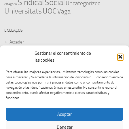
Sindical
Social
Uncategorized
categoría
Universitats
UOC
Vaga
ENLLAÇOS
Acceder
Gestionar el consentimiento de
Feed de entradas
las cookies
Feed de comentarios
Para ofrecer las mejores experiencias, utilizamos tecnologías como las cookies
para almacenar y/o acceder a la información del dispositivo. El consentimiento de
WordPress.org
estas tecnologías nos permitirá procesar datos como el comportamiento de
navegación o las identificaciones únicas en este sitio. No consentir o retirar el
consentimiento, puede afectar negativamente a ciertas características y
funciones.
Aceptar
Denegar