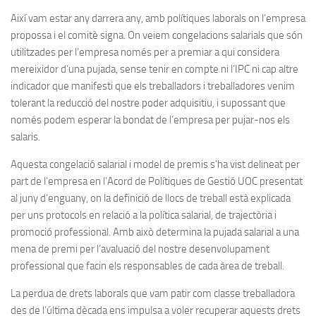
Així vam estar any darrera any, amb polítiques laborals on l’empresa
propossa i el comitè signa. On veiem congelacions salarials que són
utilitzades per l’empresa només per a premiar a qui considera
mereixidor d’una pujada, sense tenir en compte ni l’IPC ni cap altre
indicador que manifesti que els treballadors i treballadores venim
tolerant la reducció del nostre poder adquisitiu, i supossant que
només podem esperar la bondat de l’empresa per pujar-nos els
salaris.
Aquesta congelació salarial i model de premis s’ha vist delineat per
part de l’empresa en l’Acord de Polítiques de Gestió UOC presentat
al juny d’enguany, on la definició de llocs de treball està explicada
per uns protocols en relació a la política salarial, de trajectòria i
promoció professional. Amb això determina la pujada salarial a una
mena de premi per l’avaluació del nostre desenvolupament
professional que facin els responsables de cada àrea de treball.
La perdua de drets laborals que vam patir com classe treballadora
des de l’última dècada ens impulsa a voler recuperar aquests drets