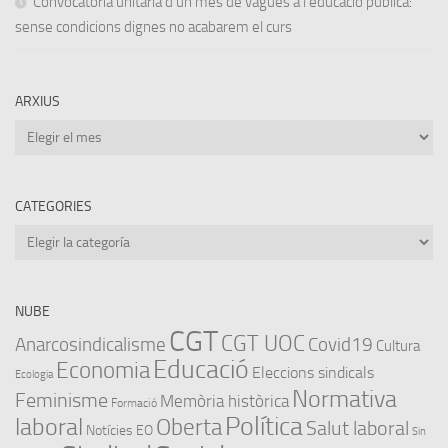
Convocatòria unitària d’un mes de vagues a l’educació pública:
sense condicions dignes no acabarem el curs
ARXIUS
Arxius
CATEGORIES
Categories
NUBE
CGT
CGT UOC
Anarcosindicalisme
Covid19
Cultura
Educació
Economia
Eleccions sindicals
Ecologia
Normativa
Feminisme
Memòria històrica
Formació
Política
laboral
Oberta
Salut laboral
Notícies EO
Sin