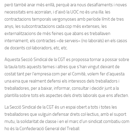
però també anar més enllà, perquè ara nous desafiaments i noves
necessitats ens acorralan, i d’això la UOC no és una illa: les
contractacions temporals vergonyoses amb període límit de tres
anys; les subcontractacions cada cop més extenses; les
externalitzacions de més feines que abans es treballaven
internament; els contractes «de serveis» (no laborals) en els casos
de docents col·laboradors, etc, etc.
Aquesta Secció Sindical de la CGT es propossa tornar a possar sobre
la taula tots aquests temes i altres que s’han vingut deixant de
costat tant per l’empresa com per el Comitè, volem fer d’aquesta
una eina que realment defensi els interesos dels treballadors i
treballadores, per a baixar, informar, consultar i decidir junt a la
plantilla sobre tots els aspectes dels drets laborals que ens afecten.
La Secció Sindical de la CGT és un espai obert a tots i totes les
treballadores que vulguin defensar drets col·lectius, amb el suport
mutu, la solidaritat de classe i en el marc d’un sindicat combatiu com
ho és la Confederació General del Treball.