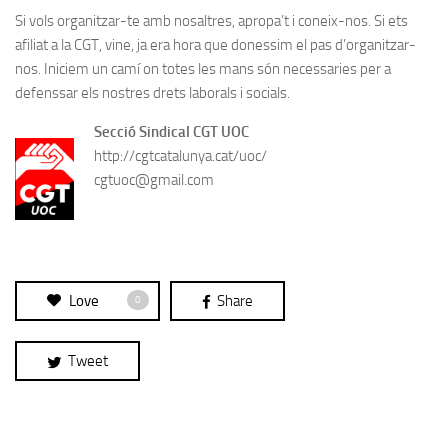
Si vols organitzar-te amb nosaltres, apropa’t i coneix-nos. Si ets
afiliat a la CGT, vine, ja era hora que donessim el pas d’organitzar-
nos. Iniciem un camí on totes les mans són necessaries per a
defenssar els nostres drets laborals i socials.
Secció Sindical CGT UOC
http://cgtcatalunya.cat/uoc/
cgtuoc@gmail.com
Love
Share
0
Tweet