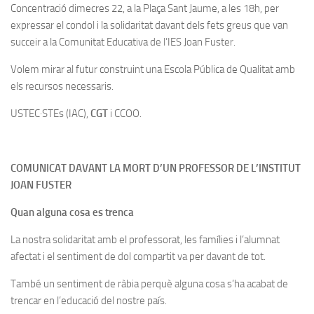
Concentració dimecres 22, a la Plaça Sant Jaume, a les 18h, per
expressar el condol i la solidaritat davant dels fets greus que van
succeir a la Comunitat Educativa de l’IES Joan Fuster.
Volem mirar al futur construint una Escola Pública de Qualitat amb
els recursos necessaris.
USTEC·STEs (IAC),
CGT
i CCOO.
COMUNICAT DAVANT LA MORT D’UN PROFESSOR DE L’INSTITUT
JOAN FUSTER
Quan alguna cosa es trenca
La nostra solidaritat amb el professorat, les famílies i l’alumnat
afectat i el sentiment de dol compartit va per davant de tot.
També un sentiment de ràbia perquè alguna cosa s’ha acabat de
trencar en l’educació del nostre país.