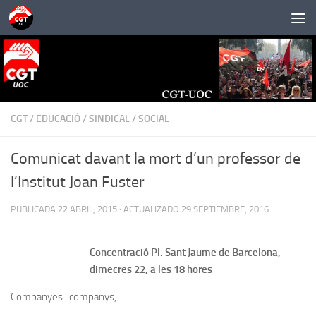
Saltar al contenido
CGT
/
EDUCACIÓ
/
SINDICAL
/
SOCIAL
Comunicat davant la mort d’un professor de
l’Institut Joan Fuster
PUBLICADA
22 ABRIL, 2015
· ACTUALIZADO
29 SEPTIEMBRE, 2016
Concentració Pl. Sant Jaume de Barcelona,
dimecres 22, a les 18 hores
Companyes i companys,