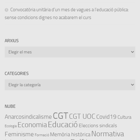
Convocatòria unitària d’un mes de vagues a l’educació pública:
sense condicions dignes no acabarem el curs
ARXIUS
Arxius
CATEGORIES
Categories
NUBE
CGT
CGT UOC
Anarcosindicalisme
Covid19
Cultura
Educació
Economia
Eleccions sindicals
Ecologia
Normativa
Feminisme
Memòria històrica
Formació