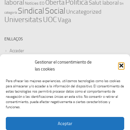
Política
laboral
Oberta
Salut laboral
Notícies EO
Sin
Sindical
Social
Uncategorized
categoría
Universitats
UOC
Vaga
ENLLAÇOS
Acceder
Gestionar el consentimiento de
Feed de entradas
las cookies
Feed de comentarios
Para ofrecer las mejores experiencias, utilizamos tecnologías como las cookies
para almacenar y/o acceder a la información del dispositivo. El consentimiento de
WordPress.org
estas tecnologías nos permitirá procesar datos como el comportamiento de
navegación o las identificaciones únicas en este sitio. No consentir o retirar el
consentimiento, puede afectar negativamente a ciertas características y
funciones.
Aceptar