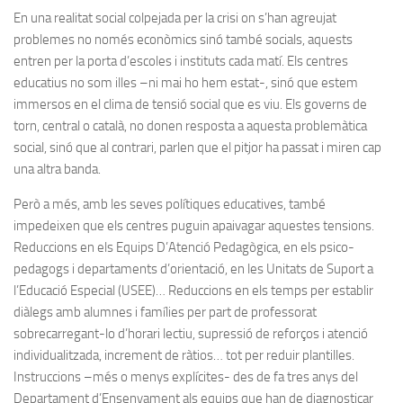
En una realitat social colpejada per la crisi on s’han agreujat
problemes no només econòmics sinó també socials, aquests
entren per la porta d’escoles i instituts cada matí. Els centres
educatius no som illes –ni mai ho hem estat-, sinó que estem
immersos en el clima de tensió social que es viu. Els governs de
torn, central o català, no donen resposta a aquesta problemàtica
social, sinó que al contrari, parlen que el pitjor ha passat i miren cap
una altra banda.
Però a més, amb les seves polítiques educatives, també
impedeixen que els centres puguin apaivagar aquestes tensions.
Reduccions en els Equips D’Atenció Pedagògica, en els psico-
pedagogs i departaments d’orientació, en les Unitats de Suport a
l’Educació Especial (USEE)… Reduccions en els temps per establir
diàlegs amb alumnes i famílies per part de professorat
sobrecarregant-lo d’horari lectiu, supressió de reforços i atenció
individualitzada, increment de ràtios… tot per reduir plantilles.
Instruccions –més o menys explícites- des de fa tres anys del
Departament d’Ensenyament als equips que han de diagnosticar