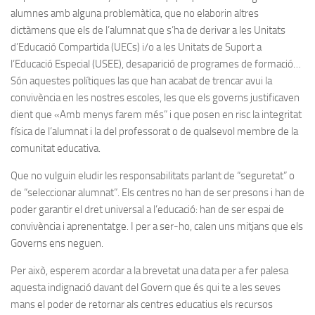
alumnes amb alguna problemàtica, que no elaborin altres
dictàmens que els de l’alumnat que s’ha de derivar a les Unitats
d’Educació Compartida (UECs) i/o a les Unitats de Suport a
l’Educació Especial (USEE), desaparició de programes de formació…
Són aquestes polítiques las que han acabat de trencar avui la
convivència en les nostres escoles, les que els governs justificaven
dient que «Amb menys farem més” i que posen en risc la integritat
física de l’alumnat i la del professorat o de qualsevol membre de la
comunitat educativa.
Que no vulguin eludir les responsabilitats parlant de “seguretat” o
de “seleccionar alumnat”. Els centres no han de ser presons i han de
poder garantir el dret universal a l’educació: han de ser espai de
convivència i aprenentatge. I per a ser-ho, calen uns mitjans que els
Governs ens neguen.
Per això, esperem acordar a la brevetat una data per a fer palesa
aquesta indignació davant del Govern que és qui te a les seves
mans el poder de retornar als centres educatius els recursos