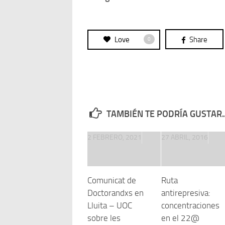
Love
Share
0
TAMBIÉN TE PODRÍA GUSTAR..
2 FEBRERO, 2021
27 ABRIL, 2016
Comunicat de
Ruta
Doctorandxs en
antirepresiva:
Lluita – UOC
concentraciones
sobre les
en el 22@