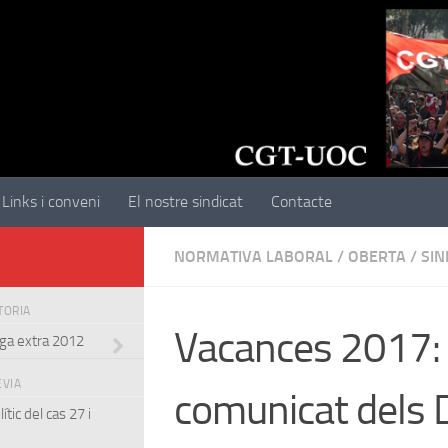
Links i conveni
El nostre sindicat
Contacte
NORMATIVA LABORAL
/
OBERTA
/
SIN
STORIA
Vacances 2017:
aga extra 2012
EVIA
comunicat dels 
tic del cas 27 i