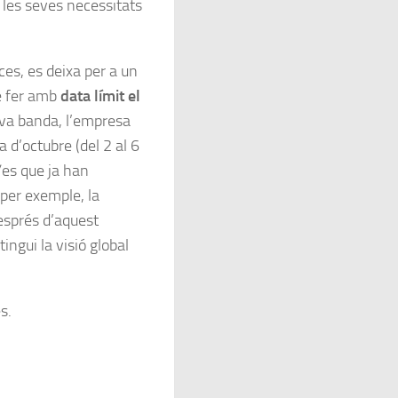
 les seves necessitats
ces, es deixa per a un
e fer amb
data límit el
eva banda, l’empresa
 d’octubre (del 2 al 6
es que ja han
per exemple, la
esprés d’aquest
ingui la visió global
s.