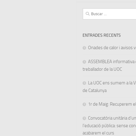
Buscar:
ENTRADES RECENTS
Onades de calor i avisos ve
ASSEMBLEA informativa d
treballador de la UOC
La UOC ens sumem a la Va
de Catalunya
1r de Maig: Recuperem el
Convocatòria unitària d’
l’educació pública: sense co
acabarem el curs