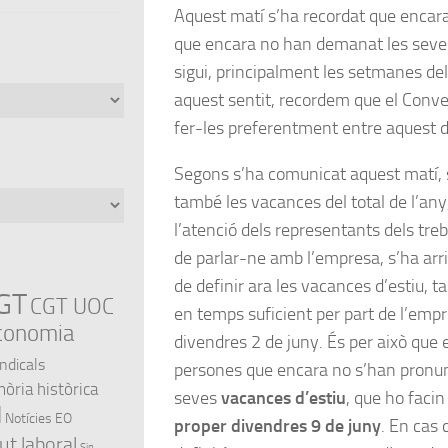
Aquest matí s’ha recordat que encar
que encara no han demanat les seves
sigui, principalment les setmanes del j
aquest sentit, recordem que el Con
fer-les preferentment entre aquest 
Segons s’ha comunicat aquest matí, s
també les vacances del total de l’any
l’atenció dels representants dels tre
de parlar-ne amb l’empresa, s’ha arrib
de definir ara les vacances d’estiu,
GT
CGT UOC
en temps suficient per part de l’empr
conomia
divendres 2 de juny. És per això que
indicals
persones que encara no s’han pronunc
ria històrica
seves
vacances d’estiu
, que ho faci
l
Notícies EO
proper divendres 9 de juny
. En cas 
ut laboral
Sin