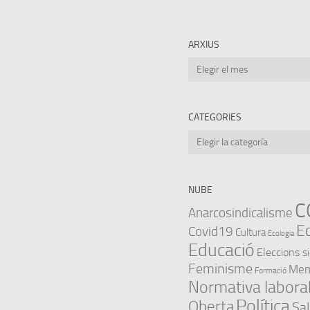
ARXIUS
Arxius
CATEGORIES
Categories
NUBE
C
Anarcosindicalisme
E
Covid19
Cultura
Ecologia
Educació
Eleccions s
Feminisme
Memò
Formació
Normativa labora
Política
Oberta
Sal