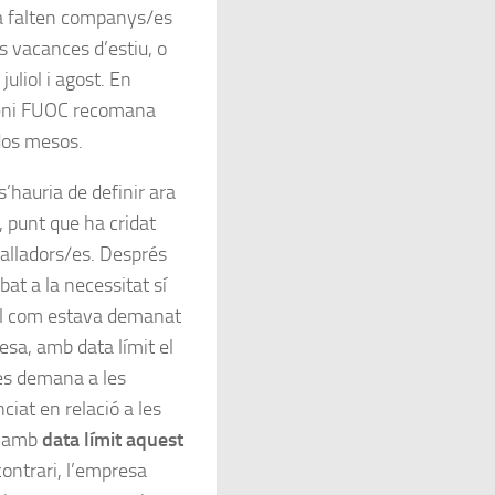
a falten companys/es
 vacances d’estiu, o
uliol i agost. En
veni FUOC recomana
dos mesos.
’hauria de definir ara
, punt que ha cridat
balladors/es. Després
at a la necessitat sí
 tal com estava demanat
esa, amb data límit el
 es demana a les
iat en relació a les
n amb
data límit aquest
contrari, l’empresa