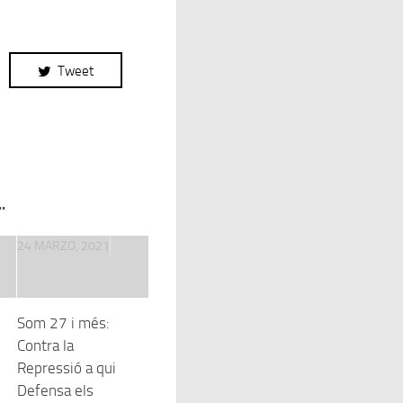
Tweet
.
24 MARZO, 2021
Som 27 i més:
Contra la
Repressió a qui
Defensa els