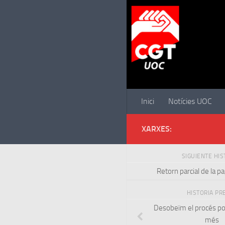
Saltar al contenido
Inici
Notícies UOC
XARXES:
SIGUIENTE HI
Retorn parcial de la p
HISTORIA PR
Desobeïm el procés polí
més