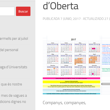
d’Oberta
PUBLICADA
7 JUNIO, 2017
· ACTUALIZADO
27 
rmells per al juliol
el personal
ga d’Universitats
 que és nostre
un mes de vagues a
ndicions dignes no
Companys, companyes,