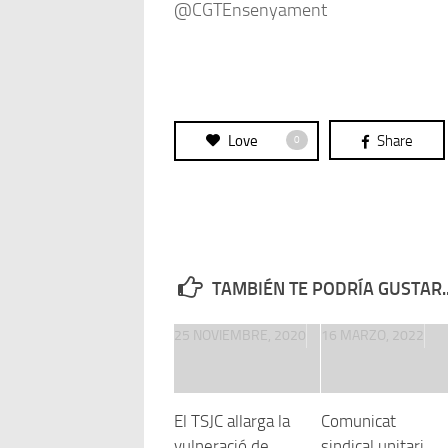
@CGTEnsenyament
Love
Share
0
TAMBIÉN TE PODRÍA GUSTAR..
25 NOVIEMBRE, 2020
16 MARZO, 2022
El TSJC allarga la
Comunicat
vulneració de
sindical unitari,