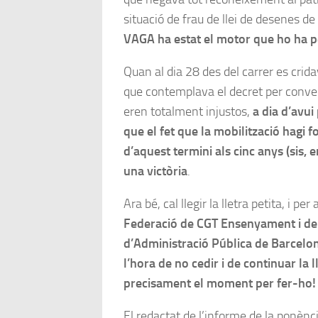
situació de frau de llei de desenes de
VAGA ha estat el motor que ho ha 
Quan al dia 28 des del carrer es crid
que contemplava el decret per conver
eren totalment injustos,
a dia d’avu
que el fet que la mobilització hagi f
d’aquest termini als cinc anys (sis, 
una victòria
.
Ara bé, cal llegir la lletra petita, i per
Federació de CGT Ensenyament i del
d’Administració Pública de Barcelo
l’hora de no cedir i de continuar la ll
precisament el moment per fer-ho!
El redactat de l’informe de la ponènci