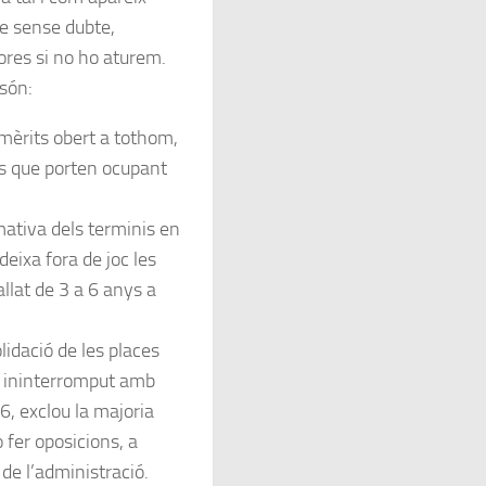
ue sense dubte,
dores si no ho aturem.
són:
mèrits obert a tothom,
es que porten ocupant
ativa dels terminis en
 deixa fora de joc les
lat de 3 a 6 anys a
lidació de les places
 ininterromput amb
6, exclou la majoria
o fer oposicions, a
de l’administració.