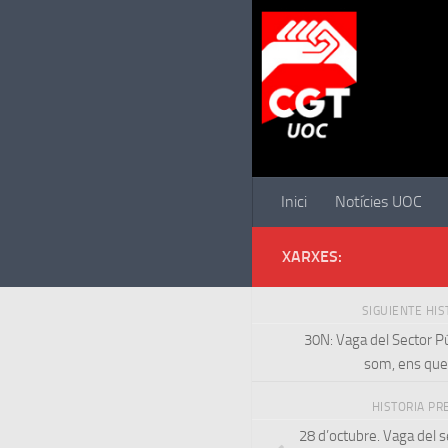
Saltar al contenido
Inici
Notícies UOC
XARXES:
SIGUIENTE HI
30N: Vaga del Sector Pú
som, ens qu
HISTORIA PR
28 d’octubre. Vaga del s