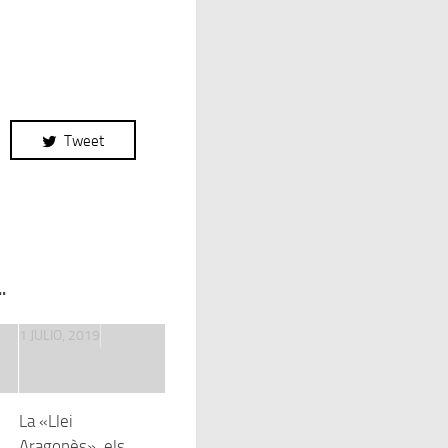
Tweet
.
1 JULIO, 2019
La «Llei
Aragonès», els