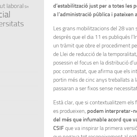
ut laboral
d’estabilització just per a totes les
Sin
ial
a l’administració pública i pateixen
ersitats
Les grans mobilitzacions del 28 van 
després que el dia 11 es publiqués l’
un tràmit que obre el procediment pe
de Llei de reducció de la temporalitat
posessin el focus en la distribució d’u
poc contrastat, que afirma que els int
portin més de cinc anys treballats a 
passaran a ser fixos sense necessitat
Està clar, que si contextualitzem els
es produeixen,
podem interpretar-n
del més que infumable acord que va
CSIF
que va inspirar la primera versió
que negava tot reconeixement al pa