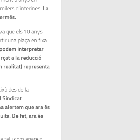
 milers d’interines.
La
permès.
ava que els 10 anys
tir una plaça en fixa
i podem interpretar
orçat a la reducció
en realitat) representa
 això des de la
 Sindicat
na alertem que ara és
uita. De fet, ara és
a tal i com apareix