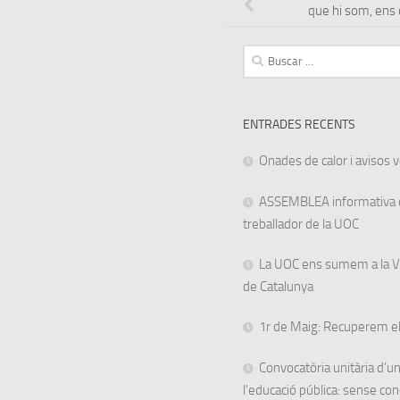
que hi som, en
Buscar:
ENTRADES RECENTS
Onades de calor i avisos ve
ASSEMBLEA informativa d
treballador de la UOC
La UOC ens sumem a la Va
de Catalunya
1r de Maig: Recuperem el
Convocatòria unitària d’
l’educació pública: sense co