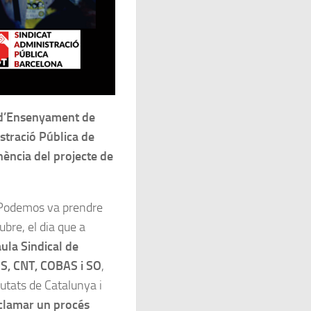
 d’Ensenyament de
stració Pública de
nència del projecte de
 Podemos va prendre
ubre, el dia que a
ula Sindical de
OS, CNT, COBAS i SO
,
iutats de Catalunya i
clamar un procés