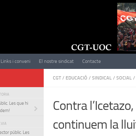
Links i conveni
El nostre sindicat
Contacte
CGT
/
EDUCACIÓ
/
SINDICAL
/
SOCIAL
/
STORIA
Contra l’Icetazo,
blic. Les que hi
edem!
continuem la llu
EVIA
ector públic. Les