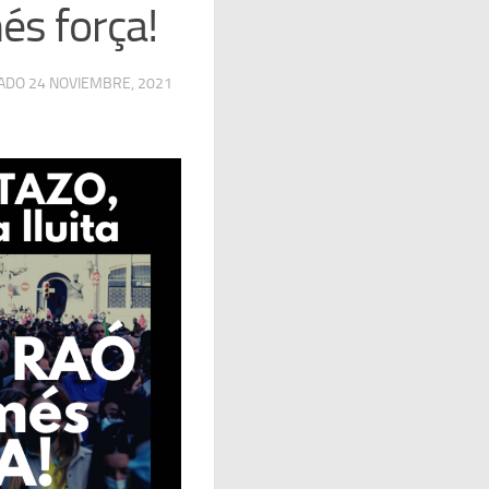
és força!
ZADO
24 NOVIEMBRE, 2021