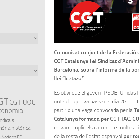
Comunicat conjunt de la Federació
CGT Catalunya i el Sindicat d’Admini
Barcelona, sobre l’informe de la po
llei “Icetazo”
És obvi que el govern PSOE-Unidas
GT
nota del que va passar al dia 28 d’oct
CGT UOC
conomia
partir d’una vaga convocada per la
Ta
Catalunya formada per CGT, IAC, C
indicals
es van omplir els carrers de moltes c
ria històrica
l
de la resta de l’estat espanyol
per re
Notícies EO