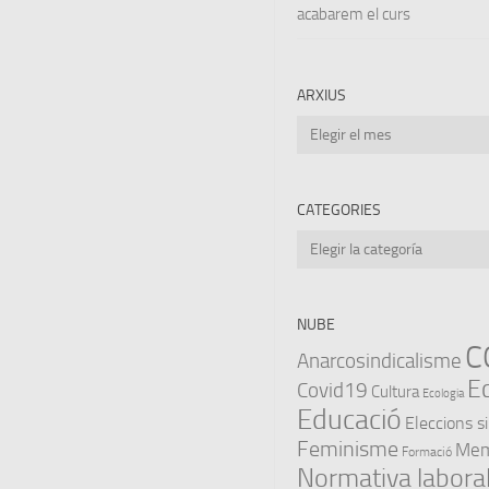
acabarem el curs
ARXIUS
Arxius
CATEGORIES
Categories
NUBE
C
Anarcosindicalisme
E
Covid19
Cultura
Ecologia
Educació
Eleccions s
Feminisme
Memò
Formació
Normativa labora