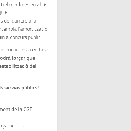
 treballadores en abús
TJUE.
s del darrere a la
ontempla l’amortització
in a concurs públic.
ue encara està en fase
podrà forçar que
’estabilització del
s serveis públics!
ment de la CGT
nyament.cat