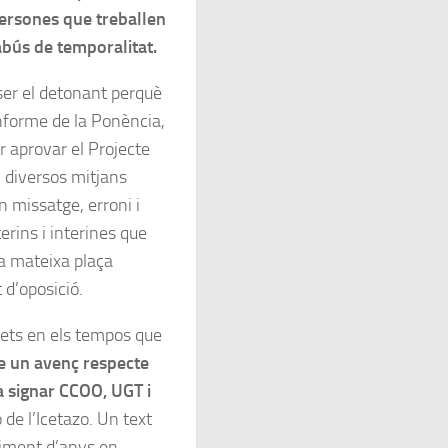
 persones que treballen
 abús de temporalitat.
ser el detonant perquè
Informe de la Ponència,
r aprovar el Projecte
, diversos mitjans
n missatge, erroni i
erins i interines que
la mateixa plaça
 d’oposició.
 fets en els tempos que
e un avenç respecte
 signar CCOO, UGT i
 de l’Icetazo. Un text
timent d’anys en