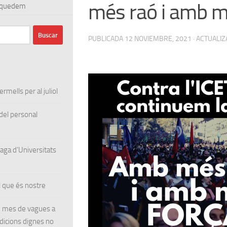
més raó i amb m
s quedem
PUBLICADA
12 NOVIEMBRE, 2021
· ACTUALI
rmells per al juliol
el personal
ga d’Universitats
 que és nostre
un mes de vagues a
ndicions dignes no