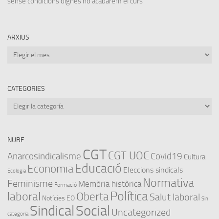
sense condicions dignes no acabarem el curs
ARXIUS
Arxius
CATEGORIES
Categories
NUBE
CGT
CGT UOC
Anarcosindicalisme
Covid19
Cultura
Educació
Economia
Eleccions sindicals
Ecologia
Normativa
Feminisme
Memòria històrica
Formació
Política
laboral
Oberta
Salut laboral
Notícies EO
Sin
Sindical
Social
Uncategorized
categoría