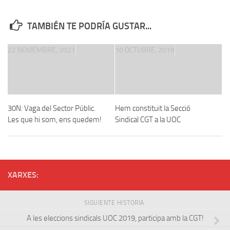
TAMBIÉN TE PODRÍA GUSTAR...
22 NOVIEMBRE, 2021
10 OCTUBRE, 2019
30N: Vaga del Sector Públic.
Hem constituit la Secció
Les que hi som, ens quedem!
Sindical CGT a la UOC
XARXES:
SIGUIENTE HISTORIA
A les eleccions sindicals UOC 2019, participa amb la CGT!