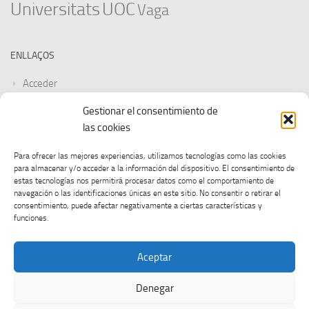
Universitats
UOC
Vaga
ENLLAÇOS
Acceder
Gestionar el consentimiento de
Feed de entradas
las cookies
Feed de comentarios
Para ofrecer las mejores experiencias, utilizamos tecnologías como las cookies
para almacenar y/o acceder a la información del dispositivo. El consentimiento de
WordPress.org
estas tecnologías nos permitirá procesar datos como el comportamiento de
navegación o las identificaciones únicas en este sitio. No consentir o retirar el
consentimiento, puede afectar negativamente a ciertas características y
funciones.
Aceptar
Denegar
CGT UOC © 2026. Tots els drets reservats.