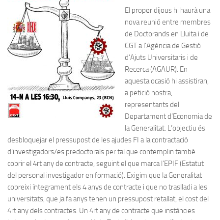
El proper dijous hi haurà una
nova reunió entre membres
de Doctorands en Lluita i de
CGT a l’Agència de Gestió
d’Ajuts Universitaris i de
Recerca (AGAUR). En
aquesta ocasió hi assistiran,
a petició nostra,
representants del
Departament d’Economia de
la Generalitat. L’objectiu és
desbloquejar el pressupost de les ajudes FI a la contractació
d’investigadors/es predoctorals per tal que contemplin també
cobrir el 4rt any de contracte, seguint el que marca l’EPIF (Estatut
del personal investigador en formació). Exigim que la Generalitat
cobreixi íntegrament els 4 anys de contracte i que no traslladi a les
universitats, que ja fa anys tenen un pressupost retallat, el cost del
4rt any dels contractes. Un 4rt any de contracte que instàncies