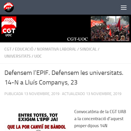
Saltar al contenido
CGT
/
EDUCACIÓ
/
NORMATIVA LABORAL
/
SINDICAL
/
UNIVERSITATS
/
UOC
Defensem l’EPIF. Defensem les universitats.
14-N a Lluís Companys, 23
PUBLICADA
13 NOVIEMBRE, 2019
· ACTUALIZADO
13 NOVIEMBRE, 2019
Convocatòria de la CGT UAB
a la concentració d’aquest
proper dijous 14N