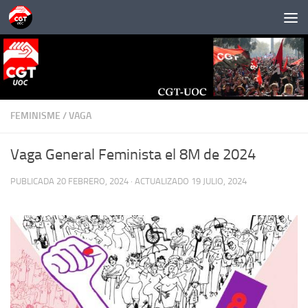
Saltar al contenido
FEMINISME
/
VAGA
Vaga General Feminista el 8M de 2024
PUBLICADA
20 FEBRERO, 2024
· ACTUALIZADO
19 JULIO, 2024