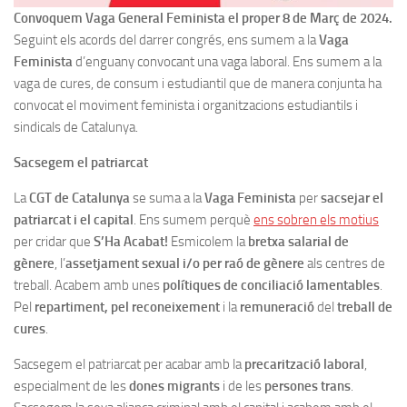
Convoquem Vaga General Feminista el proper 8 de Març de 2024.
Seguint els acords del darrer congrés, ens sumem a la
Vaga
Feminista
d’enguany convocant una vaga laboral. Ens sumem a la
vaga de cures, de consum i estudiantil que de manera conjunta ha
convocat el moviment feminista i organitzacions estudiantils i
sindicals de Catalunya.
Sacsegem el patriarcat
La
CGT de Catalunya
se suma a la
Vaga Feminista
per
sacsejar el
patriarcat i el capital
. Ens sumem perquè
ens sobren els motius
per cridar que
S’Ha Acabat!
Esmicolem la
bretxa salarial de
gènere
, l’
assetjament sexual i/o per raó de gènere
als centres de
treball. Acabem amb unes
polítiques de conciliació lamentables
.
Pel
repartiment, pel reconeixement
i la
remuneració
del
treball de
cures
.
Sacsegem el patriarcat per acabar amb la
precarització laboral
,
especialment de les
dones migrants
i de les
persones trans
.