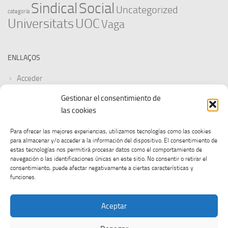
Sindical
Social
Uncategorized
categoría
Universitats
UOC
Vaga
ENLLAÇOS
Acceder
Gestionar el consentimiento de
Feed de entradas
las cookies
Feed de comentarios
Para ofrecer las mejores experiencias, utilizamos tecnologías como las cookies
para almacenar y/o acceder a la información del dispositivo. El consentimiento de
WordPress.org
estas tecnologías nos permitirá procesar datos como el comportamiento de
navegación o las identificaciones únicas en este sitio. No consentir o retirar el
consentimiento, puede afectar negativamente a ciertas características y
funciones.
Aceptar