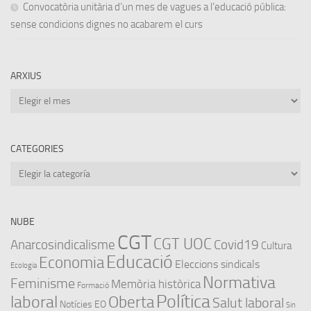
Convocatòria unitària d’un mes de vagues a l’educació pública:
sense condicions dignes no acabarem el curs
ARXIUS
Arxius
CATEGORIES
Categories
NUBE
CGT
CGT UOC
Anarcosindicalisme
Covid19
Cultura
Educació
Economia
Eleccions sindicals
Ecologia
Normativa
Feminisme
Memòria històrica
Formació
Política
laboral
Oberta
Salut laboral
Notícies EO
Sin