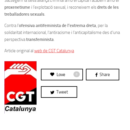
Sacsegem la seva aliança criminal amb el capital i acabem amb el
proxenetisme
i l’explotació sexual, i reconeixem els
drets de les
treballadores sexuals
.
Contra l’
ofensiva antifeminista de l’extrema dreta
, per la
solidaritat internacional, l’antiracisme i l’anticapitalisme des d’una
perspectiva
transfeminista
.
Article original al
web de CGT Catalunya
Love
Share
0
Tweet