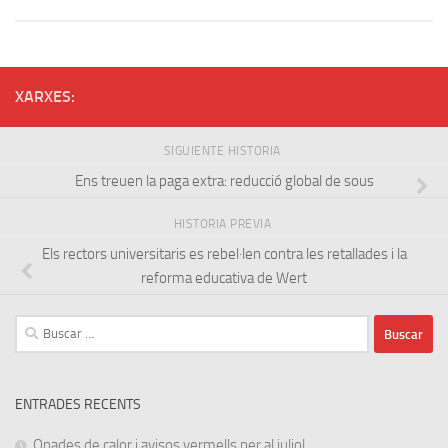
XARXES:
SIGUIENTE HISTORIA
Ens treuen la paga extra: reducció global de sous
HISTORIA PREVIA
Els rectors universitaris es rebel·len contra les retallades i la
reforma educativa de Wert
Buscar:
ENTRADES RECENTS
Onades de calor i avisos vermells per al juliol