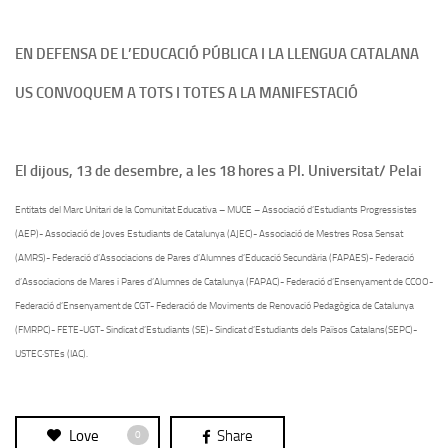
EN DEFENSA DE L’EDUCACIÓ PÚBLICA I LA LLENGUA CATALANA
US CONVOQUEM A TOTS I TOTES A LA MANIFESTACIÓ
El dijous, 13 de desembre, a les 18 hores a Pl. Universitat/ Pelai
Entitats del Marc Unitari de la Comunitat Educativa – MUCE – Associació d’Estudiants Progressistes
(AEP)- Associació de Joves Estudiants de Catalunya (AJEC)- Associació de Mestres Rosa Sensat
(AMRS)- Federació d’Associacions de Pares d’Alumnes d’Educació Secundària (FAPAES)- Federació
d’Associacions de Mares i Pares d’Alumnes de Catalunya (FAPAC)- Federació d’Ensenyament de CCOO-
Federació d’Ensenyament de CGT- Federació de Moviments de Renovació Pedagògica de Catalunya
(FMRPC)- FETE-UGT- Sindicat d’Estudiants (SE)- Sindicat d’Estudiants dels Països Catalans(SEPC)-
USTEC·STEs (IAC).
Love
Share
0