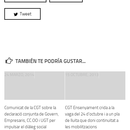
Tweet
TAMBIÉN TE PODRÍA GUSTAR...
24 MARZO, 2014
15 OCTUBRE, 2013
Comunicat de la CGT sobre la
CGT Ensenyament crida a la
declaració conjunta de Govern,
vaga del 24 d’octubre i a un pla
Empresaris, CC.OO i UGT per
de lluita que doni continuïtat a
impulsar el diàleg social
les mobilitzacions