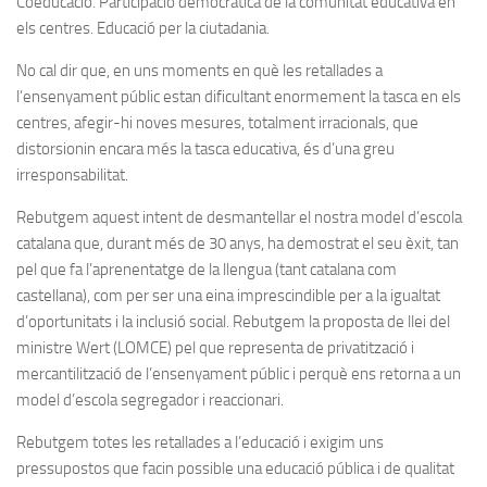
Coeducació. Participació democràtica de la comunitat educativa en
els centres. Educació per la ciutadania.
No cal dir que, en uns moments en què les retallades a
l’ensenyament públic estan dificultant enormement la tasca en els
centres, afegir-hi noves mesures, totalment irracionals, que
distorsionin encara més la tasca educativa, és d’una greu
irresponsabilitat.
Rebutgem aquest intent de desmantellar el nostra model d’escola
catalana que, durant més de 30 anys, ha demostrat el seu èxit, tan
pel que fa l’aprenentatge de la llengua (tant catalana com
castellana), com per ser una eina imprescindible per a la igualtat
d’oportunitats i la inclusió social. Rebutgem la proposta de llei del
ministre Wert (LOMCE) pel que representa de privatització i
mercantilització de l’ensenyament públic i perquè ens retorna a un
model d’escola segregador i reaccionari.
Rebutgem totes les retallades a l’educació i exigim uns
pressupostos que facin possible una educació pública i de qualitat