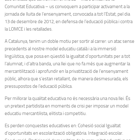
Comunitat Educativa – us convoquem a participar activament a la
jornada de lluita de l’ensenyament, convocada a tot l’Estat, pel dia
13 de desembre de 2012, en defensa de l’educació pública i contra
la LOMCE i les retallades.
A Catalunya, tenim un doble motiu per sortir al carrer: un atac sense
precedents al nostre model educatiu català i a la immersió
lingüística, que posa en qüestió la igualtat d’oportunitats per a tot
l’alumnat, i d’altra banda, una llei que no fa més que augmentar la
mercantilització i aprofundir en la privatització de l’ensenyament
públic, alhora que s’estan retallant, de manera desmesurada, els
pressupostos de l’educació pública.
Per millorar la qualitat educativa no és necessària una nova llei. És
un pretext partidista en moments de crisi per imposar un model
educatiu mercantilista, elitista i competitiu.
Es perden conquestes educatives en: Cohesió social Igualtat
d’oportunitats en escolarització obligatòria. Integració escolar.