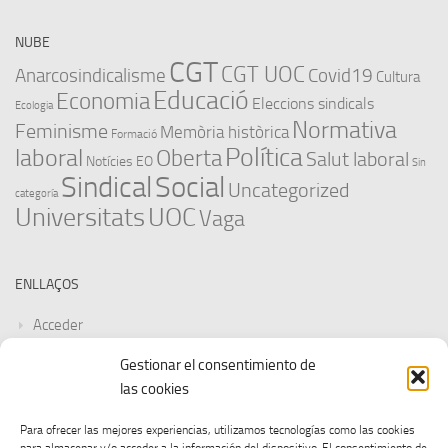
NUBE
CGT
CGT UOC
Anarcosindicalisme
Covid19
Cultura
Educació
Economia
Eleccions sindicals
Ecologia
Normativa
Feminisme
Memòria històrica
Formació
Política
laboral
Oberta
Salut laboral
Notícies EO
Sin
Sindical
Social
Uncategorized
categoría
Universitats
UOC
Vaga
ENLLAÇOS
Acceder
Gestionar el consentimiento de
Feed de entradas
las cookies
Feed de comentarios
Para ofrecer las mejores experiencias, utilizamos tecnologías como las cookies