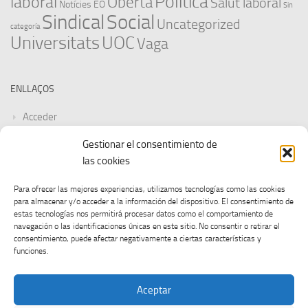
Política
laboral
Oberta
Salut laboral
Notícies EO
Sin
Sindical
Social
Uncategorized
categoría
Universitats
UOC
Vaga
ENLLAÇOS
Acceder
Gestionar el consentimiento de
Feed de entradas
las cookies
Feed de comentarios
Para ofrecer las mejores experiencias, utilizamos tecnologías como las cookies
para almacenar y/o acceder a la información del dispositivo. El consentimiento de
WordPress.org
estas tecnologías nos permitirá procesar datos como el comportamiento de
navegación o las identificaciones únicas en este sitio. No consentir o retirar el
consentimiento, puede afectar negativamente a ciertas características y
funciones.
Aceptar