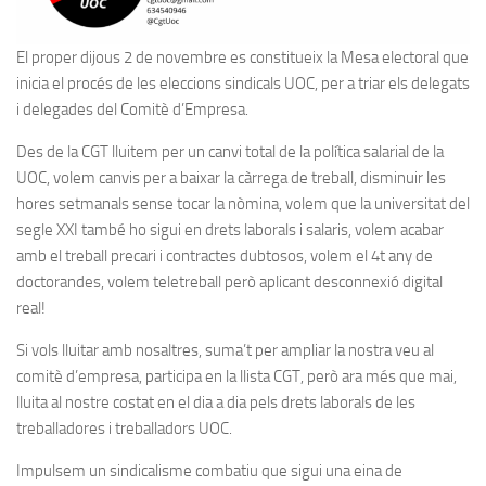
El proper dijous 2 de novembre es constitueix la Mesa electoral que
inicia el procés de les eleccions sindicals UOC, per a triar els delegats
i delegades del Comitè d’Empresa.
Des de la CGT lluitem per un canvi total de la política salarial de la
UOC, volem canvis per a baixar la càrrega de treball, disminuir les
hores setmanals sense tocar la nòmina, volem que la universitat del
segle XXI també ho sigui en drets laborals i salaris, volem acabar
amb el treball precari i contractes dubtosos, volem el 4t any de
doctorandes, volem teletreball però aplicant desconnexió digital
real!
Si vols lluitar amb nosaltres, suma’t per ampliar la nostra veu al
comitè d’empresa, participa en la llista CGT, però ara més que mai,
lluita al nostre costat en el dia a dia pels drets laborals de les
treballadores i treballadors UOC.
Impulsem un sindicalisme combatiu que sigui una eina de