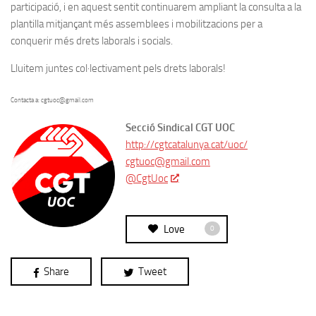
participació, i en aquest sentit continuarem ampliant la consulta a la
plantilla mitjançant més assemblees i mobilitzacions per a
conquerir més drets laborals i socials.
Lluitem juntes col·lectivament pels drets laborals!
Contacta a: cgtuoc@gmail.com
Secció Sindical CGT UOC
http://cgtcatalunya.cat/uoc/
cgtuoc@gmail.com
@CgtUoc
Love
0
Share
Tweet