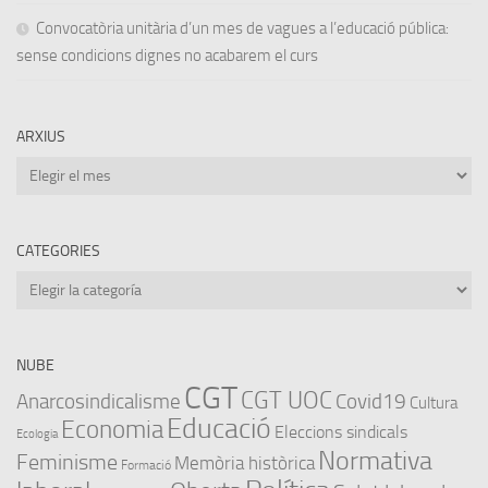
Convocatòria unitària d’un mes de vagues a l’educació pública:
sense condicions dignes no acabarem el curs
ARXIUS
Arxius
CATEGORIES
Categories
NUBE
CGT
CGT UOC
Anarcosindicalisme
Covid19
Cultura
Educació
Economia
Eleccions sindicals
Ecologia
Normativa
Feminisme
Memòria històrica
Formació