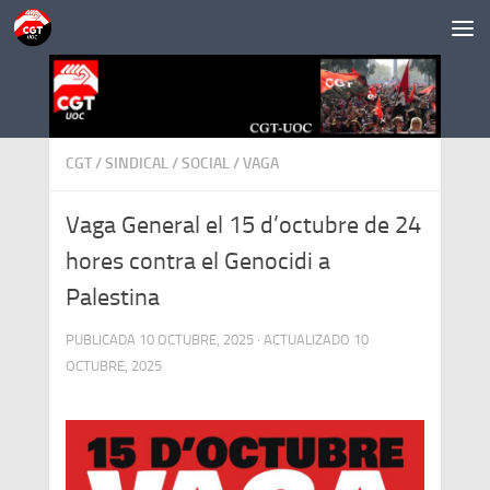
Saltar al contenido
CGT
/
SINDICAL
/
SOCIAL
/
VAGA
Vaga General el 15 d’octubre de 24
hores contra el Genocidi a
Palestina
PUBLICADA
10 OCTUBRE, 2025
· ACTUALIZADO
10
OCTUBRE, 2025