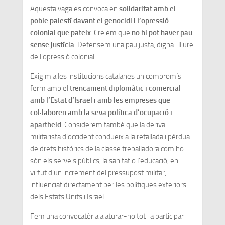
Aquesta vaga es convoca en
solidaritat amb el
poble palestí davant el genocidi i l’opressió
colonial que pateix
. Creiem que
no hi pot haver pau
sense justícia
. Defensem una pau justa, digna i lliure
de l’opressió colonial.
Exigim a les institucions catalanes un compromís
ferm amb el
trencament diplomàtic i comercial
amb l’Estat d’Israel i amb les empreses que
col·laboren amb la seva política d’ocupació i
apartheid
. Considerem també que la deriva
militarista d’occident condueix a la retallada i pèrdua
de drets històrics de la classe treballadora com ho
són els serveis públics, la sanitat o l’educació, en
virtut d’un increment del pressupost militar,
influenciat directament per les polítiques exteriors
dels Estats Units i Israel.
Fem una convocatòria a aturar-ho tot i a participar