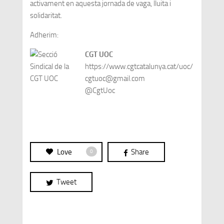
activament en aquesta jornada de vaga, lluita i
solidaritat.
Adherim:
CGT UOC
https://www.cgtcatalunya.cat/uoc/
cgtuoc@gmail.com
@CgtUoc
Love
Share
0
Tweet