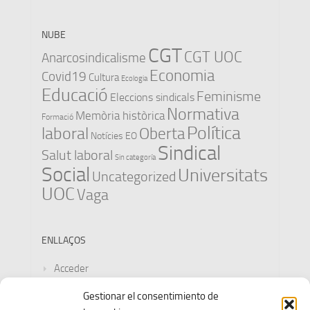
NUBE
CGT
CGT UOC
Anarcosindicalisme
Economia
Covid19
Cultura
Ecologia
Educació
Feminisme
Eleccions sindicals
Normativa
Memòria històrica
Formació
Política
laboral
Oberta
Notícies EO
Sindical
Salut laboral
Sin categoría
Social
Universitats
Uncategorized
UOC
Vaga
ENLLAÇOS
Acceder
Gestionar el consentimiento de
Feed de entradas