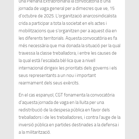
una Plenària Extraordinària la convocatòria d’una
jornada de vaga general per a dimecres que ve, 15
d’octubre de 2025. L’organització anarcosindicalista
crida a participar a tota la societat en els actes i
mobilitzacions que s’organitzen per a aquest dia en
les diferents territorials. Aquesta convocatòria es fa
més necessària que mai donada la situació per la qual
travessa la classe treballadora, i entre les causes de
la qual està l’escalada bèl·lica que a nivell
internacional dirigeix les prioritats dels governs i els
seus representants a un nou i important
rearmament dels seus exèrcits.
En el cas espanyol, CGT fonamenta la convocatòria
d’aquesta jornada de vaga en la lluita per una
redistribució de la despesa pública en favor dels
treballadors i de les treballadores, i contra l’auge de la
inversió pública en partides destinades a la defensa i
a la militarització.