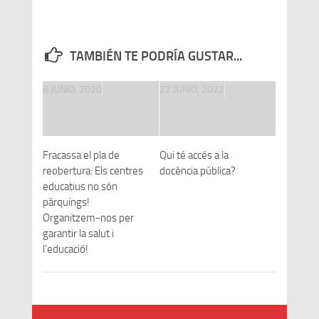
TAMBIÉN TE PODRÍA GUSTAR...
8 JUNIO, 2020
22 JUNIO, 2022
Fracassa el pla de
Qui té accés a la
reobertura: Els centres
docència pública?
educatius no són
pàrquings!
Organitzem-nos per
garantir la salut i
l’educació!