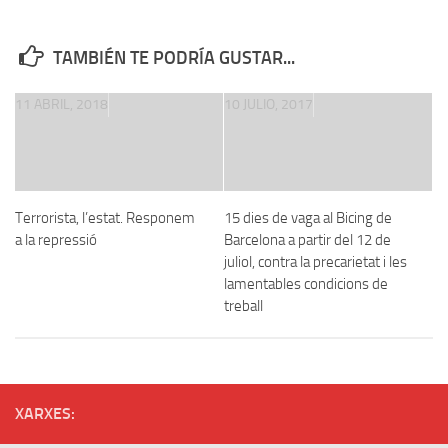
TAMBIÉN TE PODRÍA GUSTAR...
11 ABRIL, 2018
10 JULIO, 2017
Terrorista, l’estat. Responem
15 dies de vaga al Bicing de
a la repressió
Barcelona a partir del 12 de
juliol, contra la precarietat i les
lamentables condicions de
treball
XARXES: