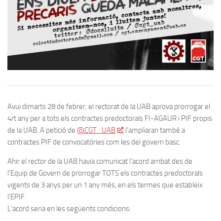
Avui dimarts 28 de febrer, el rectorat de la UAB aprova prorrogar el
4rt any per a tots els contractes predoctorals FI-AGAUR i PIF propis
de la UAB. A petició de
@CGT_UAB
, l’ampliaran també a
contractes PIF de convocatòries com les del govern basc.
Ahir el rector de la UAB havia comunicat l’acord arribat des de
l’Equip de Govern de prorrogar TOTS els contractes predoctorals
vigents de 3 anys per un 1 any més, en els termes que estableix
l’EPIF.
L’acord seria en les següents condicions: