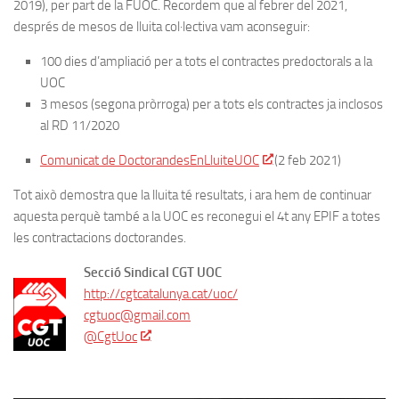
2019), per part de la FUOC. Recordem que al febrer del 2021,
després de mesos de lluita col·lectiva
vam aconseguir:
100 dies d’ampliació per a tots el contractes predoctorals a la
UOC
3 mesos (segona pròrroga) per a tots els contractes ja inclosos
al RD 11/2020
Comunicat de DoctorandesEnLluiteUOC
(2 feb 2021)
Tot això demostra que la lluita té resultats, i ara hem de continuar
aquesta perquè també a la UOC es reconegui el 4t any EPIF a totes
les contractacions doctorandes.
Secció Sindical CGT UOC
http://cgtcatalunya.cat/uoc/
cgtuoc@gmail.com
@CgtUoc