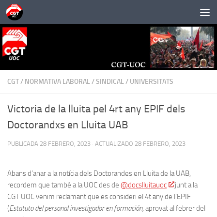
Saltar al contenido
CGT
/
NORMATIVA LABORAL
/
SINDICAL
/
UNIVERSITATS
Victoria de la lluita pel 4rt any EPIF dels
Doctorandxs en Lluita UAB
PUBLICADA
28 FEBRERO, 2023
· ACTUALIZADO
28 FEBRERO, 2023
Abans d’anar a la notícia dels Doctorandes en Lluita de la UAB,
recordem que també a la UOC des de
@docslluitauoc
junt a la
CGT UOC venim reclamant que es consideri el 4t any de l’EPIF
(
Estatuto del personal investigador en formación,
aprovat al febrer del