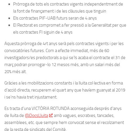
Pròrroga de tots els contractes vigents independentment de
la font de finançament i de les clàusules que tinguin
Els contractes PIF-UAB futurs seran de 4 anys
El Rectorat es compromet a fer pressió a la Generalitat per que
els contractes FI siguin de 4 anys
Aquesta pròrroga de 4rt anys serà pels contractes vigents i per les
convocatòries futures. Com a efecte immediat, més de 60
investigadors/es predoctorals a qui se’ls acaba el contracte el 31 de
març podran prorrogar-lo 12 mesos més, amb un salari més del
20% més alt.
Gràcies a les mobilitzacions constants i la lluita col·lectiva en forma
d’acció directa, recuperem el quart any que havíem guanyat al 2019
i se’ns havia tret injustament.
Es tracta d’una VICTÒRIA ROTUNDA aconseguida després d’anys
de lluita de
@DocsLluita
, amb vagues, escratxes, tancades,
assemblees, etc. que sempre hem convocat sense el recolzament
de la resta de sindicats del Comitè.