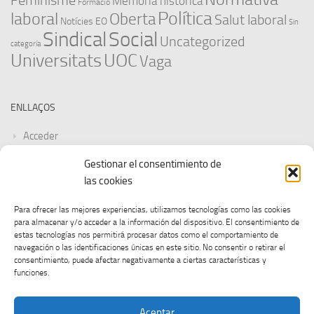
Feminisme
Memòria històrica
Formació
Política
laboral
Oberta
Salut laboral
Notícies EO
Sin
Sindical
Social
Uncategorized
categoría
Universitats
UOC
Vaga
ENLLAÇOS
Acceder
Gestionar el consentimiento de
Feed de entradas
las cookies
Feed de comentarios
Para ofrecer las mejores experiencias, utilizamos tecnologías como las cookies
para almacenar y/o acceder a la información del dispositivo. El consentimiento de
WordPress.org
estas tecnologías nos permitirá procesar datos como el comportamiento de
navegación o las identificaciones únicas en este sitio. No consentir o retirar el
consentimiento, puede afectar negativamente a ciertas características y
funciones.
Aceptar