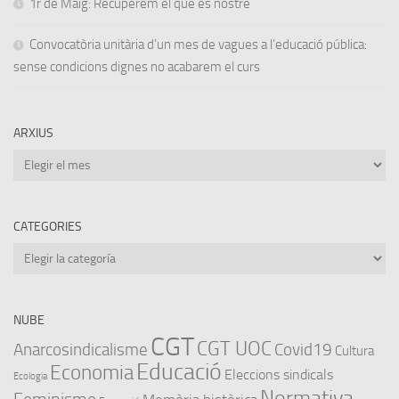
1r de Maig: Recuperem el que és nostre
Convocatòria unitària d’un mes de vagues a l’educació pública:
sense condicions dignes no acabarem el curs
ARXIUS
Arxius
CATEGORIES
Categories
NUBE
CGT
CGT UOC
Anarcosindicalisme
Covid19
Cultura
Educació
Economia
Eleccions sindicals
Ecologia
Normativa