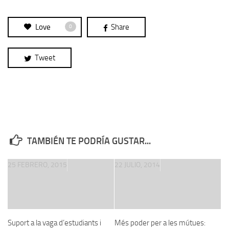
Love
Share
0
Tweet
TAMBIÉN TE PODRÍA GUSTAR...
25 FEBRERO, 2015
22 JULIO, 2014
Suport a la vaga d’estudiants i
Més poder per a les mútues: