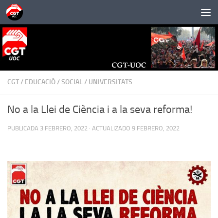
Saltar al contenido
CGT
/
EDUCACIÓ
/
SOCIAL
/
UNIVERSITATS
No a la Llei de Ciència i a la seva reforma!
PUBLICADA
3 FEBRERO, 2022
· ACTUALIZADO
9 FEBRERO, 2022