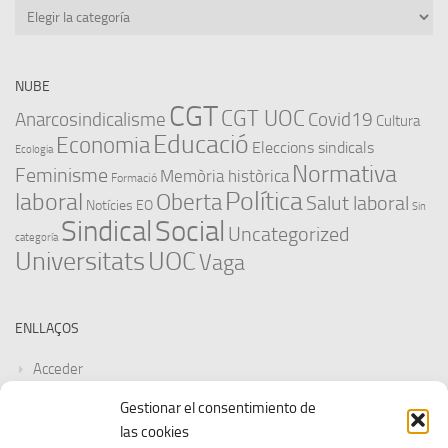
Categories
NUBE
CGT
CGT UOC
Anarcosindicalisme
Covid19
Cultura
Educació
Economia
Eleccions sindicals
Ecologia
Normativa
Feminisme
Memòria històrica
Formació
Política
laboral
Oberta
Salut laboral
Notícies EO
Sin
Sindical
Social
Uncategorized
categoría
Universitats
UOC
Vaga
ENLLAÇOS
Acceder
Gestionar el consentimiento de
Feed de entradas
las cookies