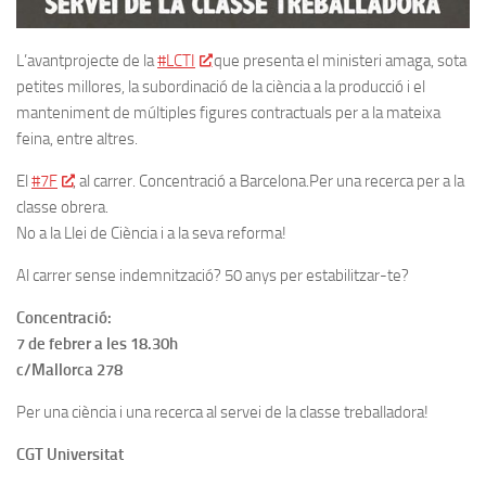
L’avantprojecte de la
#LCTI
que presenta el ministeri amaga, sota
petites millores, la subordinació de la ciència a la producció i el
manteniment de múltiples figures contractuals per a la mateixa
feina, entre altres.
El
#7F
, al carrer. Concentració a Barcelona.Per una recerca per a la
classe obrera.
No a la Llei de Ciència i a la seva reforma!
Al carrer sense indemnització? 50 anys per estabilitzar-te?
Concentració:
7 de febrer a les 18.30h
c/Mallorca 278
Per una ciència i una recerca al servei de la classe treballadora!
CGT Universitat