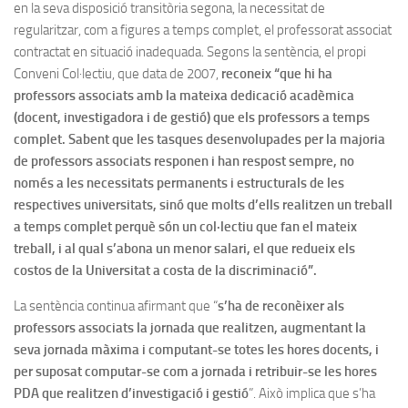
en la seva disposició transitòria segona, la necessitat de
regularitzar, com a figures a temps complet, el professorat associat
contractat en situació inadequada. Segons la sentència, el propi
Conveni Col·lectiu, que data de 2007,
reconeix “que hi ha
professors associats amb la mateixa dedicació acadèmica
(docent, investigadora i de gestió) que els professors a temps
complet. Sabent que les tasques desenvolupades per la majoria
de professors associats responen i han respost sempre, no
només a les necessitats permanents i estructurals de les
respectives universitats, sinó que molts d’ells realitzen un treball
a temps complet perquè són un col·lectiu que fan el mateix
treball, i al qual s’abona un menor salari, el que redueix els
costos de la Universitat a costa de la discriminació”.
La sentència continua afirmant que “
s’ha de reconèixer als
professors associats la jornada que realitzen, augmentant la
seva jornada màxima i computant-se totes les hores docents, i
per suposat computar-se com a jornada i retribuir-se les hores
PDA que realitzen d’investigació i gestió
”. Això implica que s’ha