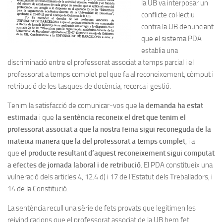
la UB va interposar un
conflicte col·lectiu
contra la UB denunciant
que el sistema PDA
establia una
discriminació entre el professorat associat a temps parcial i el
professorat a temps complet pel que fa al reconeixement, còmput i
retribució de les tasques de docència, recerca i gestió.
Tenim la satisfacció de comunicar-vos que l
a demanda ha estat
estimada
i que
la sentència reconeix el dret que tenim el
professorat associat a que la nostra feina sigui reconeguda de la
mateixa manera que la del professorat a temps complet
, i a
que
el producte resultant d’aquest reconeixement sigui computat
a efectes de jornada laboral i de retribució
. El PDA constitueix una
vulneració dels articles 4, 12.4 d) i 17 de l’Estatut dels Treballadors, i
14 de la Constitució.
La sentència recull una sèrie de fets provats que legitimen les
reivindicacions que el professorat associat de la UB hem fet