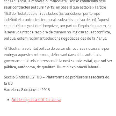
conseqüència,
la renovació immediata i sense condicions dels
seus contractes pel curs 18-19
, en base al que estableix l’article
15.3 de l’Estatut dels Treballadors (Es consideren per temps
indefinit els contractes temporals subscrits en frau de llei). Aquest
constituiria un gest clar i inequívoc, per part de l’equip de govern, de
la seva voluntat de resoldre de manera no litigiosa aquest conflicte,
pel qual estem reclamant solucions negociades des de fa 7 anys.
4) Mostrar la voluntat política de cercar els recursos necessaris per
endegar aquestes reformes, defensant davant les autoritats
governamentals els interessos
de la nostra universitat, que vol ser
pública, autònoma, de qualitat i lliure d’explotació laboral
.
Secció Sindical CGT UB – Plataforma de professors associats de
la UB
Barcelona, 8 de juny de 2018
Article original al CGT Catalunya