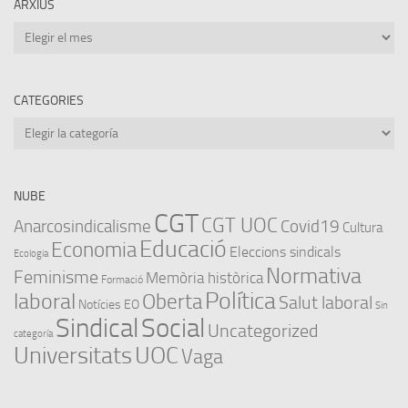
ARXIUS
Arxius
CATEGORIES
Categories
NUBE
CGT
CGT UOC
Anarcosindicalisme
Covid19
Cultura
Educació
Economia
Eleccions sindicals
Ecologia
Normativa
Feminisme
Memòria històrica
Formació
Política
laboral
Oberta
Salut laboral
Notícies EO
Sin
Sindical
Social
Uncategorized
categoría
Universitats
UOC
Vaga