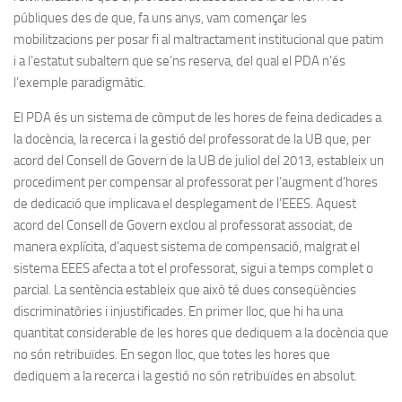
públiques des de que, fa uns anys, vam començar les
mobilitzacions per posar fi al maltractament institucional que patim
i a l’estatut subaltern que se’ns reserva, del qual el PDA n’és
l’exemple paradigmàtic.
El PDA és un sistema de còmput de les hores de feina dedicades a
la docència, la recerca i la gestió del professorat de la UB que, per
acord del Consell de Govern de la UB de juliol del 2013, estableix un
procediment per compensar al professorat per l’augment d’hores
de dedicació que implicava el desplegament de l’EEES. Aquest
acord del Consell de Govern exclou al professorat associat, de
manera explícita, d’aquest sistema de compensació, malgrat el
sistema EEES afecta a tot el professorat, sigui a temps complet o
parcial. La sentència estableix que això té dues conseqüències
discriminatòries i injustificades. En primer lloc, que hi ha una
quantitat considerable de les hores que dediquem a la docència que
no són retribuïdes. En segon lloc, que totes les hores que
dediquem a la recerca i la gestió no són retribuïdes en absolut.