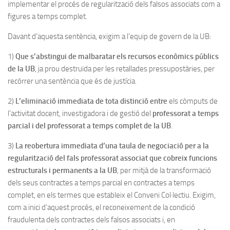
implementar el procés de regularització dels falsos associats com a
figures a temps complet.
Davant d’aquesta sentència, exigim a l’equip de govern de la UB:
1)
Que s’abstingui de malbaratar els recursos econòmics públics
de la UB
, ja prou destruïda per les retallades pressupostàries, per
recórrer una sentència que és de justícia.
2)
L’eliminació immediata de tota distinció entre
els còmputs de
l’activitat docent, investigadora i de gestió del
professorat a temps
parcial i del professorat a temps complet de la UB
.
3)
La reobertura immediata d’una taula de negociació per a la
regularització del fals professorat associat que cobreix funcions
estructurals i permanents a la UB
, per mitjà de la transformació
dels seus contractes a temps parcial en contractes a temps
complet, en els termes que estableix el Conveni Col·lectiu. Exigim,
com a inici d’aquest procés, el reconeixement de la condició
fraudulenta dels contractes dels falsos associats i, en