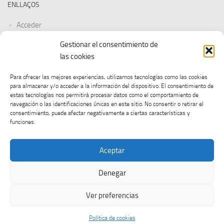
ENLLAÇOS
Acceder
Gestionar el consentimiento de
Feed de entradas
las cookies
Feed de comentarios
Para ofrecer las mejores experiencias, utilizamos tecnologías como las cookies
para almacenar y/o acceder a la información del dispositivo. El consentimiento de
WordPress.org
estas tecnologías nos permitirá procesar datos como el comportamiento de
navegación o las identificaciones únicas en este sitio. No consentir o retirar el
consentimiento, puede afectar negativamente a ciertas características y
funciones.
Aceptar
Denegar
CGT UOC © 2026. Tots els drets reservats.
Ver preferencias
Funciona con
- Diseñado con el
Tema Hueman
Política de cookies