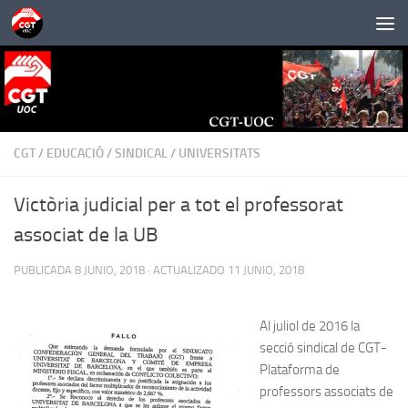
Saltar al contenido
CGT
/
EDUCACIÓ
/
SINDICAL
/
UNIVERSITATS
Victòria judicial per a tot el professorat
associat de la UB
PUBLICADA
8 JUNIO, 2018
· ACTUALIZADO
11 JUNIO, 2018
Al juliol de 2016 la
secció sindical de CGT-
Plataforma de
professors associats de