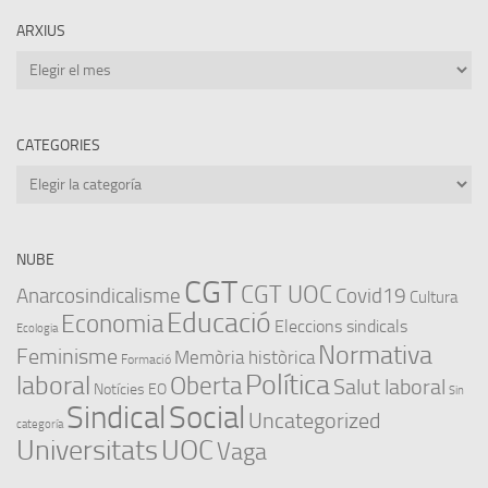
ARXIUS
Arxius
CATEGORIES
Categories
NUBE
CGT
CGT UOC
Anarcosindicalisme
Covid19
Cultura
Educació
Economia
Eleccions sindicals
Ecologia
Normativa
Feminisme
Memòria històrica
Formació
Política
laboral
Oberta
Salut laboral
Notícies EO
Sin
Sindical
Social
Uncategorized
categoría
Universitats
UOC
Vaga