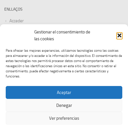
ENLLAÇOS
Acceder
Gestionar el consentimiento de
Feed de entradas
las cookies
Feed de comentarios
Para ofrecer las mejores experiencias, utilizamos tecnologías como las cookies
para almacenar y/o acceder a la información del dispositivo. El consentimiento de
WordPress.org
estas tecnologías nos permitirá procesar datos como el comportamiento de
navegación o las identificaciones únicas en este sitio. No consentir o retirar el
consentimiento, puede afectar negativamente a ciertas características y
funciones.
Aceptar
Denegar
CGT UOC © 2026. Tots els drets reservats.
Ver preferencias
Funciona con
- Diseñado con el
Tema Hueman