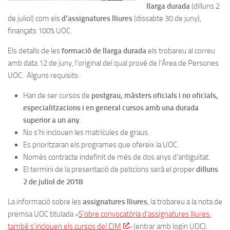
llarga
durada
(dilluns 2
de juliol) com els
d’assignatures
lliures
(dissabte 30 de juny),
finançats 100% UOC.
Els detalls de les
formació de llarga durada
els trobareu al correu
amb data 12 de juny, l’original del qual prové de l’Àrea de Persones
UOC. Alguns requisits:
Han de ser cursos de
postgrau, màsters oficials i no oficials,
especialitzacions i en general cursos amb una durada
superior a un any
.
No s’hi inclouen les matrícules de graus.
Es prioritzaran els programes que ofereix la UOC.
Només contracte indefinit de més de dos anys d’antiguitat.
El termini de la presentació de peticions serà el proper
dilluns
2 de juliol
de 2018
La informació sobre les
assignatures
lliures
, la trobareu a la nota de
premsa UOC titulada
«
S’obre convocatòria d’assignatures lliures:
també s’inclouen els cursos del CIM
»
(entrar amb login UOC).