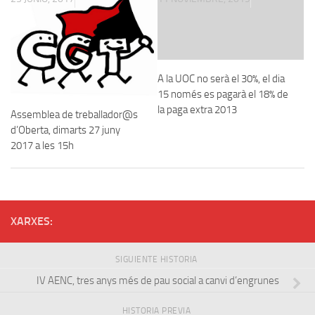
A la UOC no serà el 30%, el dia
15 només es pagarà el 18% de
la paga extra 2013
Assemblea de treballador@s
d’Oberta, dimarts 27 juny
2017 a les 15h
XARXES:
SIGUIENTE HISTORIA
IV AENC, tres anys més de pau social a canvi d’engrunes
HISTORIA PREVIA