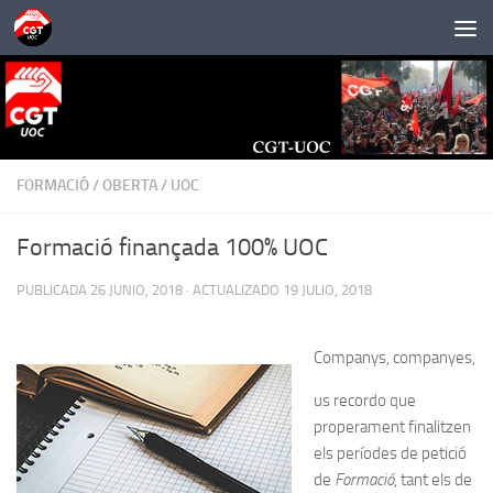
Saltar al contenido
FORMACIÓ
/
OBERTA
/
UOC
Formació finançada 100% UOC
PUBLICADA
26 JUNIO, 2018
· ACTUALIZADO
19 JULIO, 2018
Companys, companyes,
us recordo que
properament finalitzen
els períodes de petició
de
Formació
, tant els de