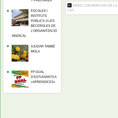
Y PRECARIZA
VIDEO: 22M MARCHAS DE LA
CGT
ESCOLES I
INSTITUTS
PÚBLICS, A LES
BECEROLES DE
L’ORGANITZACIÓ
SINDICAL
AJUDAR TAMBÉ
MOLA
FP DUAL :
D’ESTUDIANTS A
«APRENDICES»