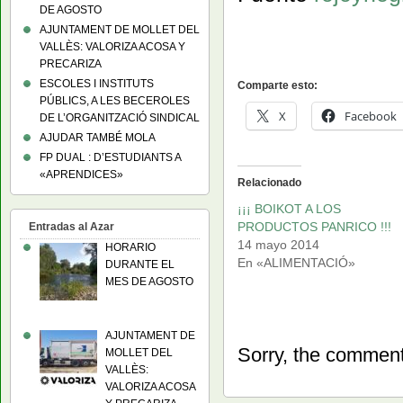
DE AGOSTO
AJUNTAMENT DE MOLLET DEL
VALLÈS: VALORIZA ACOSA Y
PRECARIZA
ESCOLES I INSTITUTS
Comparte esto:
PÚBLICS, A LES BECEROLES
X
Facebook
DE L’ORGANITZACIÓ SINDICAL
AJUDAR TAMBÉ MOLA
FP DUAL : D’ESTUDIANTS A
«APRENDICES»
Relacionado
¡¡¡ BOIKOT A LOS
PRODUCTOS PANRICO !!!
Entradas al Azar
14 mayo 2014
HORARIO
En «ALIMENTACIÓ»
DURANTE EL
MES DE AGOSTO
AJUNTAMENT DE
Sorry, the comment 
MOLLET DEL
VALLÈS:
VALORIZA ACOSA