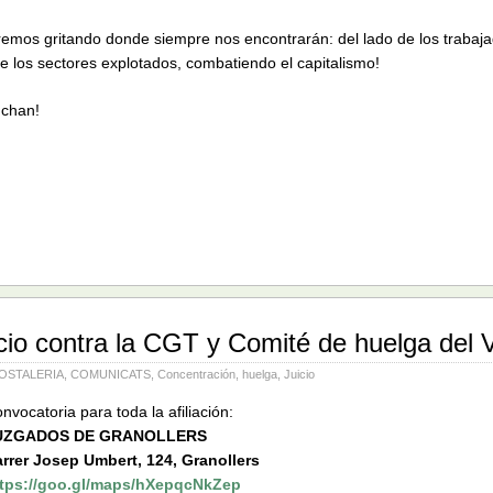
remos gritando donde siempre nos encontrarán: del lado de los trabaj
de los sectores explotados, combatiendo el capitalismo!
uchan!
cio contra la CGT y Comité de huelga del 
OSTALERIA
,
COMUNICATS
,
Concentración
,
huelga
,
Juicio
nvocatoria para toda la afiliación:
UZGADOS DE GRANOLLERS
rrer Josep Umbert, 124, Granollers
ttps://goo.gl/maps/hXepqcNkZep