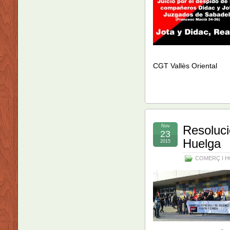
CGT Vallès Oriental
Nov
Resoluci
23
Huelga
2015
COMERÇ I H