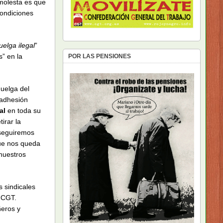
molesta es que
condiciones
uelga ilegal
”
” en la
POR LAS PENSIONES
Huelga del
 adhesión
al
en toda su
irar la
 seguiremos
que nos queda
 nuestros
 sindicales
e CGT.
ñeros y