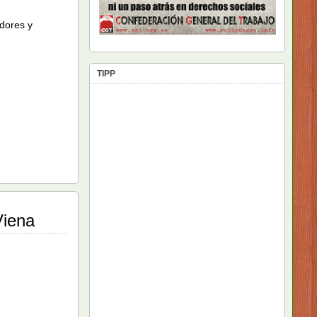
adores y
TIPP
Viena