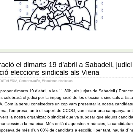
ció el dimarts 19 d’abril a Sabadell, judici
ió eleccions sindicals als Viena
OSTALERIA
,
Concentración
,
Elecciones sindicales
 proper dimarts 19 d’abril, a les 11.30h, als jutjats de Sabadell ( Fran
es celebrarà el judici per la impugnació de les eleccions sindicals a Es
A. Com ja sereu coneixedors un cop vam presentar la nostra candidatu
rma, l’empresa, amb el suport de CCOO, van iniciar una campanya anti
vers la nostra organització sindical que va suposar que alguns candida
nunciessin a la mateixa. Més enllà d’aquestes renúncies, la candidatu
sposava de més d’un 60% de candidats a escollir, i per tant, hauria d´h