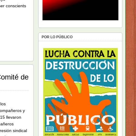
ser conscients
POR LO PÚBLICO
Comité de
los
 compañeros y
15 llevaron
pañeros
esión sindical