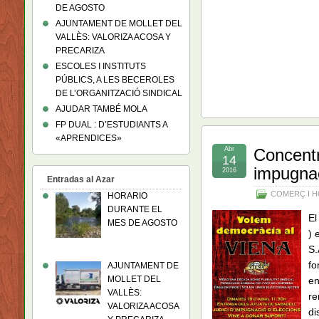
DE AGOSTO
AJUNTAMENT DE MOLLET DEL
VALLÈS: VALORIZA ACOSA Y
PRECARIZA
ESCOLES I INSTITUTS
PÚBLICS, A LES BECEROLES
DE L’ORGANITZACIÓ SINDICAL
AJUDAR TAMBÉ MOLA
FP DUAL : D’ESTUDIANTS A
«APRENDICES»
Abr
Concentra
14
impugnac
2016
Entradas al Azar
COMERÇ I H
HORARIO
DURANTE EL
El
MES DE AGOSTO
) 
S.
fo
AJUNTAMENT DE
MOLLET DEL
en
VALLÈS:
re
VALORIZA ACOSA
di