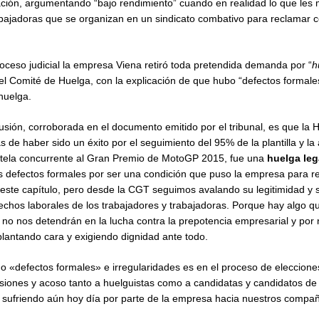
ación, argumentando “bajo rendimiento” cuando en realidad lo que les 
abajadoras que se organizan en un sindicato combativo para reclamar 
oceso judicial la empresa Viena retiró toda pretendida demanda por “
h
el Comité de Huelga, con la explicación de que hubo “defectos formales
 huelga.
sión, corroborada en el documento emitido por el tribunal, es que la 
e haber sido un éxito por el seguimiento del 95% de la plantilla y la
entela concurrente al Gran Premio de MotoGP 2015, fue una
huelga leg
 defectos formales por ser una condición que puso la empresa para ret
este capítulo, pero desde la CGT seguimos avalando su legitimidad y
echos laborales de los trabajadores y trabajadoras. Porque hay algo 
 no nos detendrán en la lucha contra la prepotencia empresarial y por
lantando cara y exigiendo dignidad ante todo.
 «defectos formales» e irregularidades es en el proceso de elecciones
esiones y acoso tanto a huelguistas como a candidatas y candidatos d
 sufriendo aún hoy día por parte de la empresa hacia nuestros compa