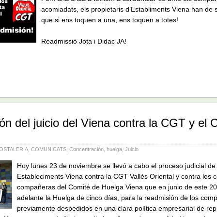
acomiadats, els propietaris d’Establiments Viena han de 
que si ens toquen a una, ens toquen a totes!
Readmissió Jota i Didac JA!
ón del juicio del Viena contra la CGT y el 
OSTALERIA
,
COMUNICATS
,
Concentración
,
huelga
,
Juicio
Hoy lunes 23 de noviembre se llevó a cabo el proceso judicial de 
Estableciments Viena contra la CGT Vallès Oriental y contra los
compañeras del Comité de Huelga Viena que en junio de este 20
adelante la Huelga de cinco días, para la readmisión de los com
previamente despedidos en una clara política empresarial de repr