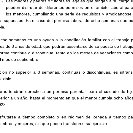
Las madres y padres o tutoras/es legales que tengan a su cargo 
pueden disfrutar de diferentes permisos en el ámbito laboral par
los menores, cumpliendo una serie de requisitos y amoldándose 
os supuestos. Es el caso del permiso laboral de ocho semanas que p
le.
ocho semanas es una ayuda a la conciliación familiar con el trabajo 
es de 8 años de edad, que podrán ausentarse de su puesto de trabaj
rma continua o discontinua, tanto en los meses de vacaciones como 
 el mes de septiembre.
ión no superior a 8 semanas, continuas o discontinuas, es intransf
exible.
ras tendrán derecho a un permiso parental, para el cuidado de hijo
perior a un año, hasta el momento en que el menor cumpla ocho años
023.
sfrutarse a tiempo completo o en régimen de jornada a tiempo pa
ombres y mujeres, sin que pueda transferirse su ejercicio.