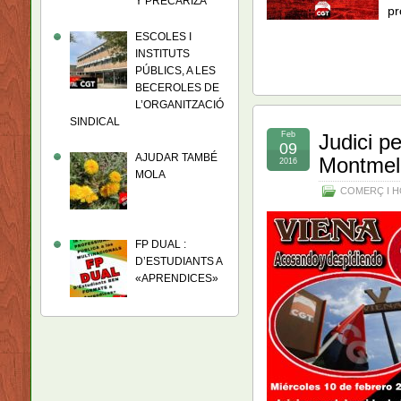
Y PRECARIZA
pr
ESCOLES I
INSTITUTS
PÚBLICS, A LES
BECEROLES DE
L’ORGANITZACIÓ
SINDICAL
Feb
Judici p
09
AJUDAR TAMBÉ
Montmel
2016
MOLA
COMERÇ I H
FP DUAL :
D’ESTUDIANTS A
«APRENDICES»