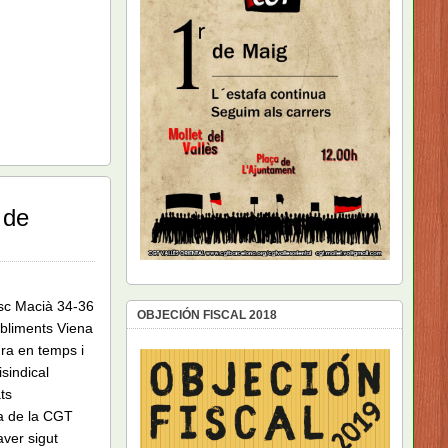
 de
cesc Macià 34-36
OBJECIÓN FISCAL 2018
tabliments Viena
ra en temps i
sindical
ts
ra de la CGT
aver sigut