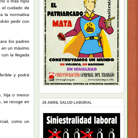
uno o más hijos
a el cuidado de
a la normativa
odrán pedir con
para los padres
o en un máximo
con la llegada
erible y podrá
, hija o menor
, se recoge en
28 ABRIL SALUD LABORAL
rcial, como un