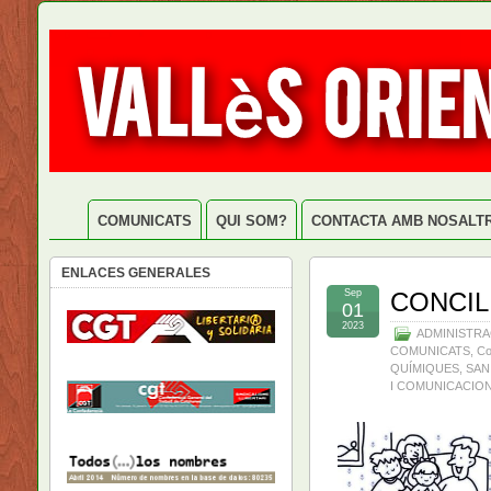
COMUNICATS
QUI SOM?
CONTACTA AMB NOSALT
ENLACES GENERALES
Sep
CONCIL
01
2023
ADMINISTRA
COMUNICATS
,
Co
QUÍMIQUES
,
SAN
I COMUNICACIO