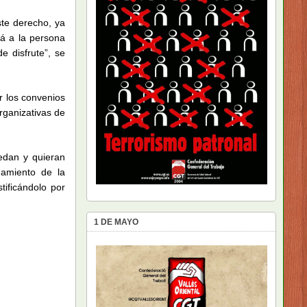
ste derecho, ya
rá a la persona
e disfrute”, se
r los convenios
rganizativas de
edan y quieran
namiento de la
ificándolo por
1 DE MAYO