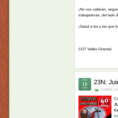
¡No nos callarán, segui
trabajadoras, del lado 
¡Salud a los y las que l
CGT Vallès Oriental
Nov
23N: Jui
16
2015
COMERÇ I H
Co
J
Ca
h