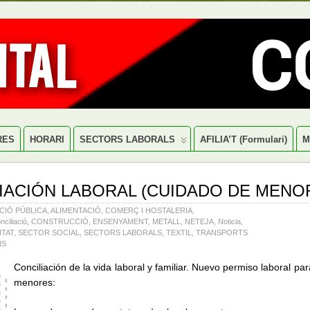
RES
HORARI
SECTORS LABORALS
AFILIA’T (formulari)
M
IACIÓN LABORAL (CUIDADO DE MENO
CIÓ PÚBLICA
,
ALIMENTACIÓ
,
COMERÇ I HOSTALERIA
,
nciliació
,
CONSTRUCCIÓ
,
ENSENYAMENT
,
METALL
,
NETEJA
,
Noticia
,
ITAT
,
SECTOR SOCIAL
,
SECTORS LABORALS
,
TEXTIL
,
TRANSPORTS
NS
Conciliación de la vida laboral y familiar. Nuevo permiso laboral pa
menores: