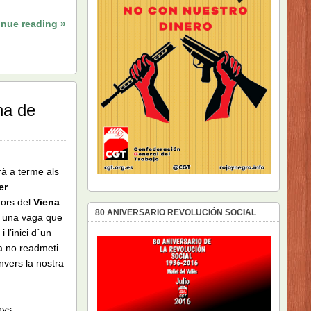
inue reading »
na de
rà a terme als
er
dors del
Viena
80 ANIVERSARIO REVOLUCIÓN SOCIAL
r una vaga que
 l’inici d´un
a no readmeti
envers la nostra
nys