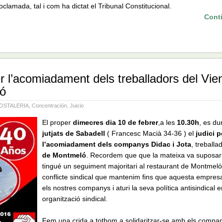
oclamada, tal i com ha dictat el Tribunal Constitucional.
Cont
er l’acomiadament dels treballadors del Vie
ó
OSTALERIA
,
Concentración
,
Juicio
El proper
dimecres dia 10 de febrer
,a les
10.30h
, es du
jutjats de Sabadell
( Francesc Macià 34-36 ) el
judici p
l’acomiadament dels companys Didac i Jota
, treballa
de Montmeló
. Recordem que que la mateixa va suposa
tingué un seguiment majoritari al restaurant de Montmeló i
conflicte sindical que mantenim fins que aquesta empres
els nostres companys i aturi la seva política antisindical 
organització sindical.
Fem una crida a tothom a solidaritzar-se amb els compa