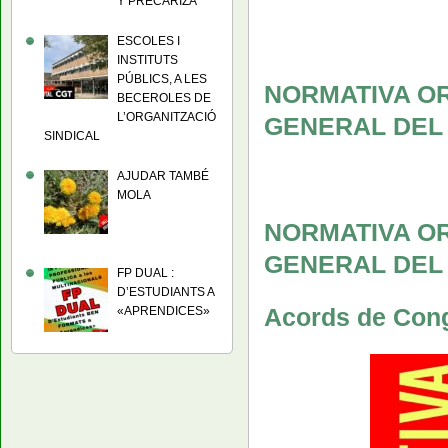
Y PRECARIZA
ESCOLES I
INSTITUTS
PÚBLICS, A LES
NORMATIVA O
BECEROLES DE
L’ORGANITZACIÓ
GENERAL DEL
SINDICAL
AJUDAR TAMBÉ
MOLA
NORMATIVA O
GENERAL DEL
FP DUAL :
D’ESTUDIANTS A
Acords de Con
«APRENDICES»