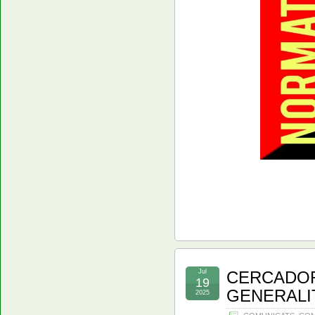
Jul
CERCADOR
19
GENERALI
2025