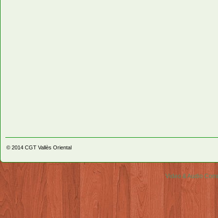
© 2014
CGT Vallès Oriental
Video & Audio Comm