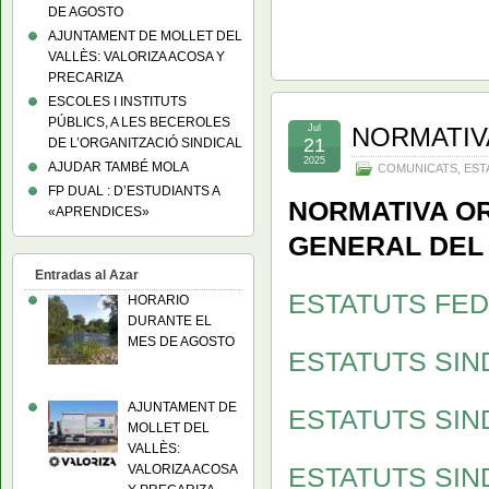
DE AGOSTO
AJUNTAMENT DE MOLLET DEL
VALLÈS: VALORIZA ACOSA Y
PRECARIZA
ESCOLES I INSTITUTS
PÚBLICS, A LES BECEROLES
Jul
NORMATIV
21
DE L’ORGANITZACIÓ SINDICAL
2025
AJUDAR TAMBÉ MOLA
COMUNICATS
,
EST
FP DUAL : D’ESTUDIANTS A
NORMATIVA O
«APRENDICES»
GENERAL DEL 
Entradas al Azar
ESTATUTS FE
HORARIO
DURANTE EL
MES DE AGOSTO
ESTATUTS SIN
AJUNTAMENT DE
ESTATUTS SIN
MOLLET DEL
VALLÈS:
VALORIZA ACOSA
ESTATUTS SIN