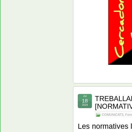
Jul
TREBALLA
18
[NORMATIV
2024
COMUNICATS
,
For
Les normatives l