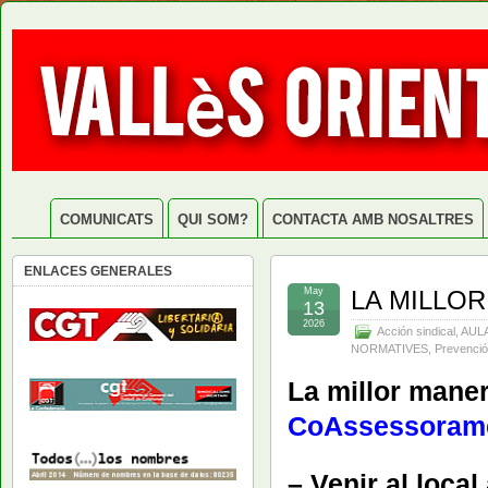
COMUNICATS
QUI SOM?
CONTACTA AMB NOSALTRES
ENLACES GENERALES
May
LA MILLO
13
2026
Acción sindical
,
AUL
NORMATIVES
,
Prevenció
La millor maner
CoAssessoram
– Venir al local