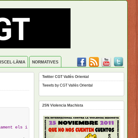
ISCEL·LÀNIA
NORMATIVES
Twitter CGT Vallès Oriental
Tweets by CGT Vallès Oriental
25N Violencia Machista
iament els i les afiliades)