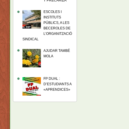
Y PRECARIZA
ESCOLES I
INSTITUTS
PÚBLICS, A LES
BECEROLES DE
L’ORGANITZACIÓ
SINDICAL
AJUDAR TAMBÉ
MOLA
FP DUAL :
D’ESTUDIANTS A
«APRENDICES»