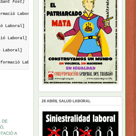
-Sant Fost)
rmació Laboral]

ó Laboral]

 Laboral]

oformació Laboral]
28 ABRIL SALUD LABORAL
4 DE
IÓ,
TACIÓ A