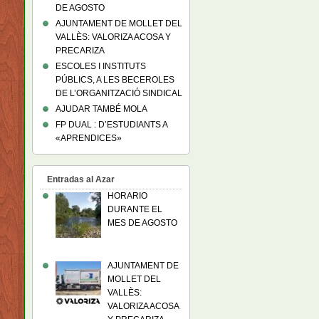
DE AGOSTO
AJUNTAMENT DE MOLLET DEL
VALLÈS: VALORIZA ACOSA Y
PRECARIZA
ESCOLES I INSTITUTS
PÚBLICS, A LES BECEROLES
DE L’ORGANITZACIÓ SINDICAL
AJUDAR TAMBÉ MOLA
FP DUAL : D’ESTUDIANTS A
«APRENDICES»
Entradas al Azar
HORARIO
DURANTE EL
MES DE AGOSTO
AJUNTAMENT DE
MOLLET DEL
VALLÈS:
VALORIZA ACOSA