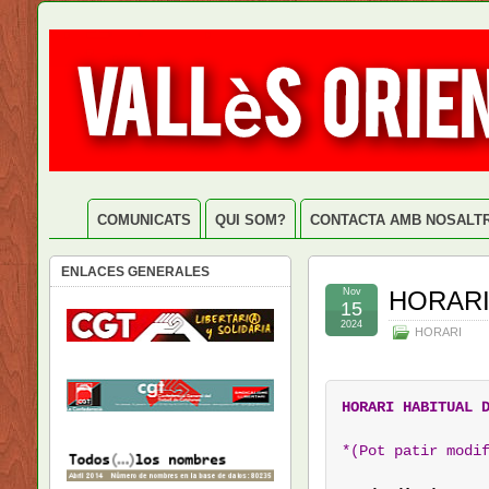
COMUNICATS
QUI SOM?
CONTACTA AMB NOSALT
ENLACES GENERALES
Nov
HORAR
15
2024
HORARI
HORARI HABITUAL 
*(Pot patir modi