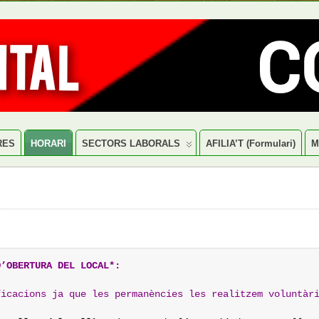
RES
HORARI
SECTORS LABORALS
AFILIA’T (formulari)
M
I
D’OBERTURA DEL LOCAL*:
ficacions ja que les permanències les realitzem voluntàr