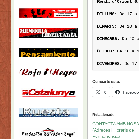
Ronda d’Orient 6
DILLUNS:
 De 17 a
DIMARTS:
 De 10 a 
DIMECRES:
DIJOUS:
 De 10 a 1
DIVENDRES:
 De 17
Comparte esto:
X
Faceboo
Relacionado
CONTACTA AMB NOSA
(Adreces i Horaris de
Permanència)