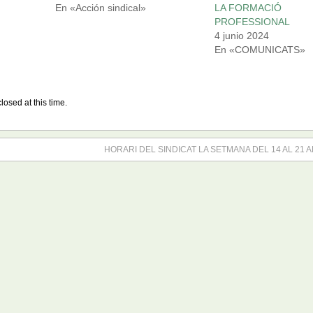
En «Acción sindical»
LA FORMACIÓ
PROFESSIONAL
4 junio 2024
En «COMUNICATS»
losed at this time.
HORARI DEL SINDICAT LA SETMANA DEL 14 AL 21 A