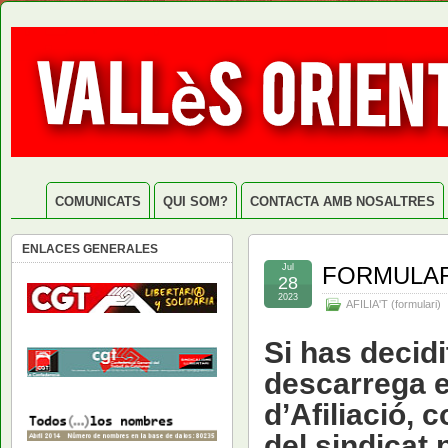
COMUNICATS
QUI SOM?
CONTACTA AMB NOSALTRES
ENLACES GENERALES
Jul
FORMULARI
28
2023
AFILIA'T (formulari)
Si has decidi
descarrega e
d’Afiliació, 
del sindicat