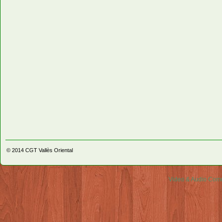
© 2014
CGT Vallès Oriental
Video & Audio Comm