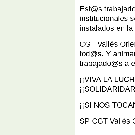
Est@s trabajado
institucionales
instalados en la
CGT Vallés Orie
tod@s. Y animam
trabajado@s a e
¡¡VIVA LA LUC
¡¡SOLIDARIDA
¡¡SI NOS TOC
SP CGT Vallés O