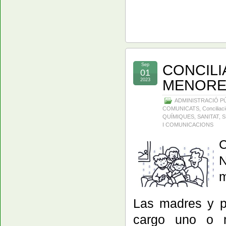
CONCILI
Sep
01
MENORE
2023
ADMINISTRACIÓ P
COMUNICATS
,
Conciliac
QUÍMIQUES
,
SANITAT
,
S
I COMUNICACIONS
C
N
m
Las madres y p
cargo uno o m