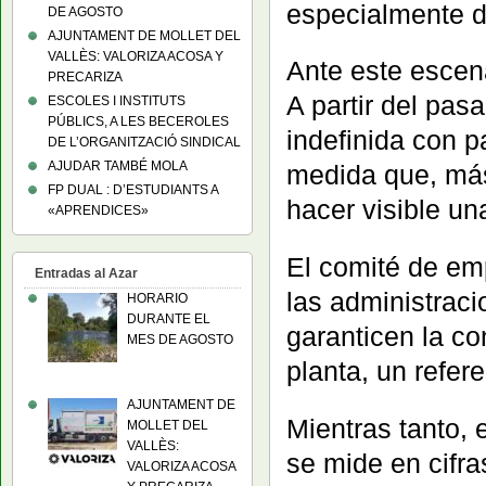
especialmente d
DE AGOSTO
AJUNTAMENT DE MOLLET DEL
VALLÈS: VALORIZA ACOSA Y
Ante este escena
PRECARIZA
A partir del pas
ESCOLES I INSTITUTS
PÚBLICS, A LES BECEROLES
indefinida con p
DE L’ORGANITZACIÓ SINDICAL
AJUDAR TAMBÉ MOLA
medida que, más
FP DUAL : D’ESTUDIANTS A
hacer visible un
«APRENDICES»
El comité de em
Entradas al Azar
las administrac
HORARIO
DURANTE EL
garanticen la con
MES DE AGOSTO
planta, un refere
AJUNTAMENT DE
Mientras tanto, 
MOLLET DEL
VALLÈS:
se mide en cifra
VALORIZA ACOSA