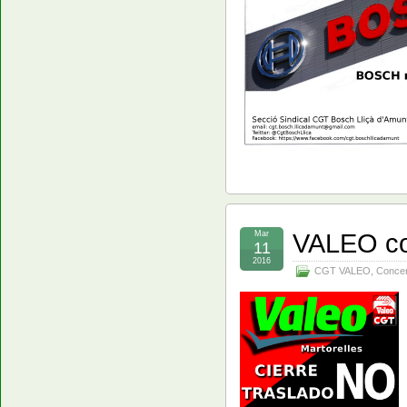
VALEO co
Mar
11
2016
CGT VALEO
,
Concen