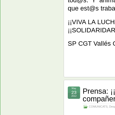
que est@s traba
¡¡VIVA LA LUC
¡¡SOLIDARIDA
SP CGT Vallés O
Prensa: 
May
23
compañer
2012
COMUNICATS
,
Desp