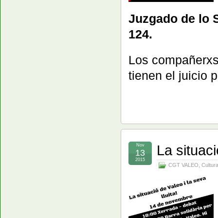
Juzgado de lo S
124.
Los compañerxs
tienen el juicio 
La situac
Nov
13
2015
CGT VALEO
,
Cultura