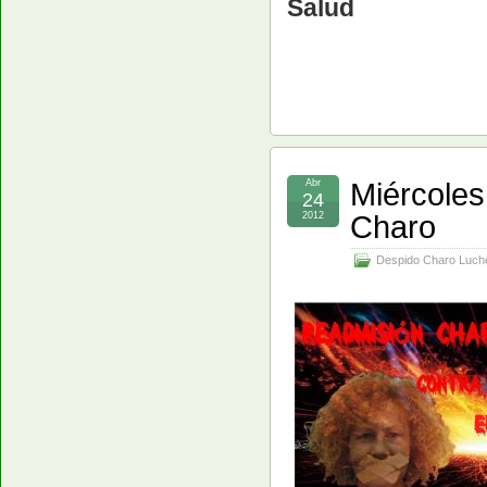
Salud
Miércoles 
Abr
24
Charo
2012
Despido Charo Luch