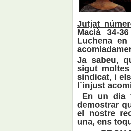
Jutjat núme
Macià 34-36
Luchena en 
acomiadamen
Ja sabeu, q
sigut moltes 
sindicat, i el
l´injust acom
En un dia t
demostrar que
el nostre r
una, ens toqu