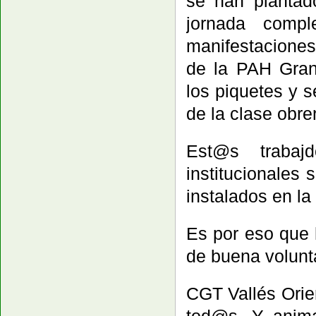
se han plantad
jornada comp
manifestacione
de la PAH Gran
los piquetes y 
de la clase obre
Est@s trabaj
institucionales
instalados en la
Es por eso que
de buena volunt
CGT Vallés Orie
tod@s. Y anima