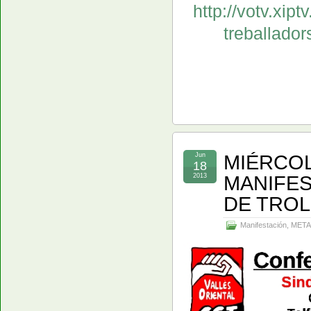
http://votv.xiptv
treballador
MIÉRCOLE
Jun
18
MANIFES
2013
DE TROL
Manifestación
,
META