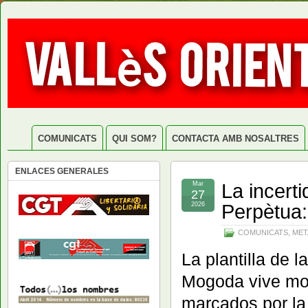
COMUNICATS
QUI SOM?
CONTACTA AMB NOSALTRES
ENLACES GENERALES
La incert
Mar
27
Perpètua: 
2026
COMUNICATS
,
MET
La plantilla de 
Mogoda vive mom
marcados por la 