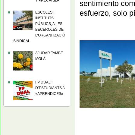
Y PRECARIZA
sentimiento com
esfuerzo, solo p
ESCOLES I
INSTITUTS
PÚBLICS, A LES
BECEROLES DE
L’ORGANITZACIÓ
SINDICAL
AJUDAR TAMBÉ
MOLA
FP DUAL :
D’ESTUDIANTS A
«APRENDICES»