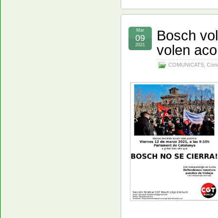
Bosch vol
Mar
09
volen aco
2021
COMUNICATS
,
Conc