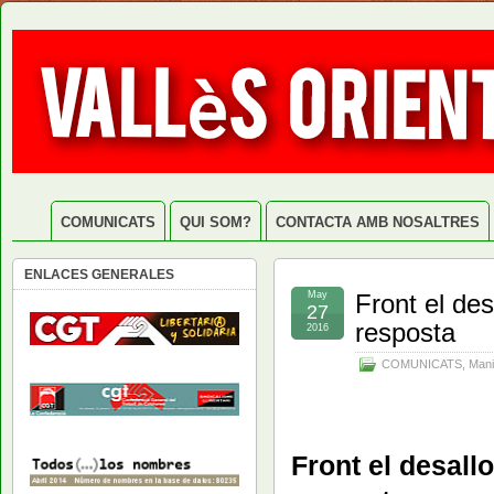
COMUNICATS
QUI SOM?
CONTACTA AMB NOSALTRES
ENLACES GENERALES
May
Front el de
27
resposta
2016
COMUNICATS
,
Mani
Front el desall