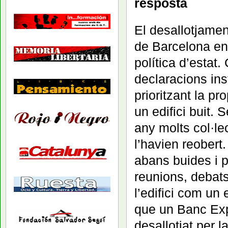
resposta
El desallotjamen
de Barcelona ens
política d’esta
declaracions inst
prioritzant la p
un edifici buit.
any molts col·le
l’havien reober
abans buides i p
reunions, debats 
l’edifici com un 
que un Banc Expr
desallotjat per la