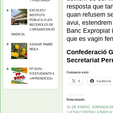
Y PRECARIZA
resposta que ta
ESCOLES I
quan refusem sen
INSTITUTS
PÚBLICS, A LES
avui, estendrem 
BECEROLES DE
Banc Expropiat i
L’ORGANITZACIÓ
SINDICAL
que es vagin fen
AJUDAR TAMBÉ
MOLA
Confederació Ge
Secretariat Pe
FP DUAL :
Comparte esto:
D’ESTUDIANTS A
«APRENDICES»
X
Facebook
Relacionado
31 DE ENERO, JORNADA D
LUCHA CONTRA LA BANCA