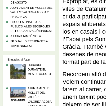
Expropiat, és di
DE AGOSTO
viles de Catalu
AJUNTAMENT DE MOLLET DEL
VALLÈS: VALORIZA ACOSA Y
crida a participa
PRECARIZA
ESCOLES I INSTITUTS
espais alliberats
PÚBLICS, A LES BECEROLES
los en casals i 
DE L’ORGANITZACIÓ SINDICAL
AJUDAR TAMBÉ MOLA
l’Espai pels Som
FP DUAL : D’ESTUDIANTS A
Gràcia. I també 
«APRENDICES»
desenes de neona
Entradas al Azar
format part de l
HORARIO
DURANTE EL
Recordem allò d
MES DE AGOSTO
Volem continuar 
farem al carrer,
AJUNTAMENT DE
MOLLET DEL
anem teixint poc
VALLÈS:
VALORIZA ACOSA
deixem de ser il