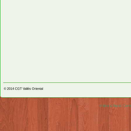
© 2014
CGT Vallès Oriental
Video & Audio Comm