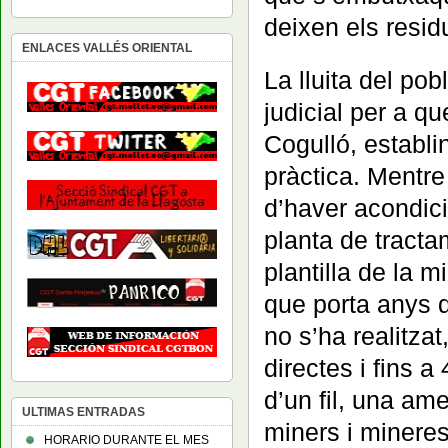
deixen els resid
ENLACES VALLÉS ORIENTAL
La lluita del po
judicial per a q
Cogulló, establi
pràctica. Mentre
d’haver acondic
planta de tracta
plantilla de la 
que porta anys d
no s’ha realitzat
directes i fins 
d’un fil, una am
ULTIMAS ENTRADAS
miners i mineres
HORARIO DURANTE EL MES