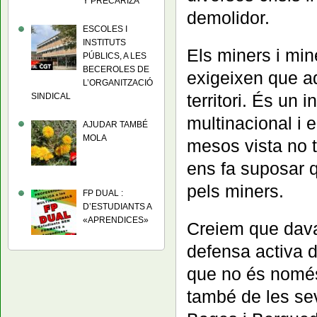
Y PRECARIZA
demolidor.
ESCOLES I
INSTITUTS
Els miners i mine
PÚBLICS, A LES
BECEROLES DE
exigeixen que a
L’ORGANITZACIÓ
territori. És un 
SINDICAL
multinacional i 
AJUDAR TAMBÉ
MOLA
mesos vista no t
ens fa suposar 
pels miners.
FP DUAL :
D’ESTUDIANTS A
«APRENDICES»
Creiem que davant
defensa activa del
que no és només 
també de les se