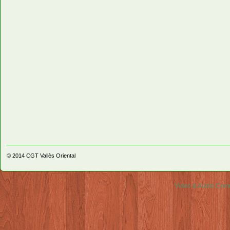
© 2014
CGT Vallès Oriental
Video & Audio Comm