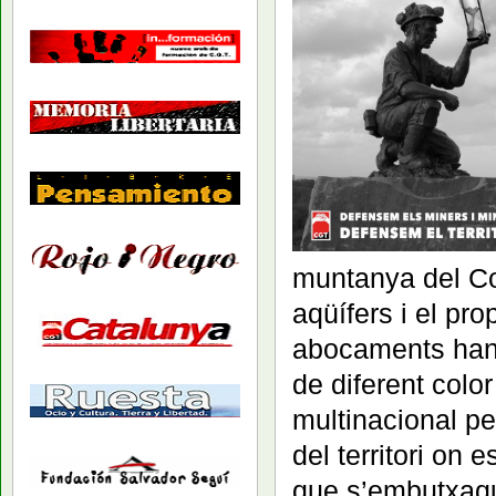
muntanya del Cog
aqüífers i el pro
abocaments han 
de diferent colo
multinacional pe
del territori on 
que s’embutxaqu