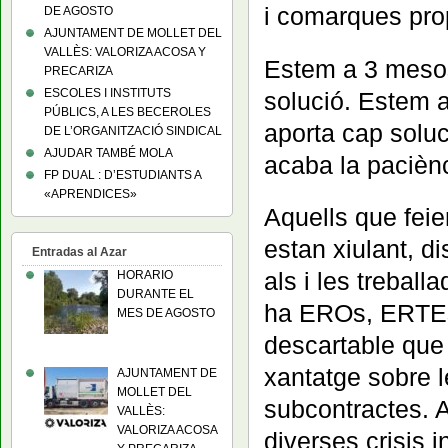
i comarques pro
DE AGOSTO
AJUNTAMENT DE MOLLET DEL
VALLÈS: VALORIZA ACOSA Y
Estem a 3 mesos
PRECARIZA
ESCOLES I INSTITUTS
solució. Estem 
PÚBLICS, A LES BECEROLES
aporta cap solu
DE L’ORGANITZACIÓ SINDICAL
AJUDAR TAMBÉ MOLA
acaba la paciènc
FP DUAL : D’ESTUDIANTS A
«APRENDICES»
Aquells que feie
estan xiulant, d
Entradas al Azar
als i les treball
HORARIO
DURANTE EL
ha EROs, ERTEs
MES DE AGOSTO
descartable que 
xantatge sobre le
AJUNTAMENT DE
MOLLET DEL
subcontractes. A
VALLÈS:
VALORIZA ACOSA
diverses crisis i