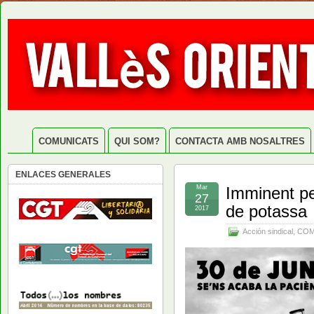
COMUNICATS
QUI SOM?
CONTACTA AMB NOSALTRES
ENLACES GENERALES
Mar
Imminent per
27
de potassa
2017
Acción sindical
,
COM