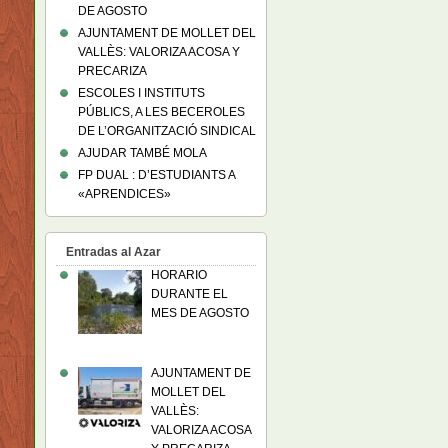
DE AGOSTO
AJUNTAMENT DE MOLLET DEL
VALLÈS: VALORIZA ACOSA Y
PRECARIZA
ESCOLES I INSTITUTS
PÚBLICS, A LES BECEROLES
DE L’ORGANITZACIÓ SINDICAL
AJUDAR TAMBÉ MOLA
FP DUAL : D’ESTUDIANTS A
«APRENDICES»
Entradas al Azar
HORARIO
DURANTE EL
MES DE AGOSTO
AJUNTAMENT DE
MOLLET DEL
VALLÈS:
VALORIZA ACOSA