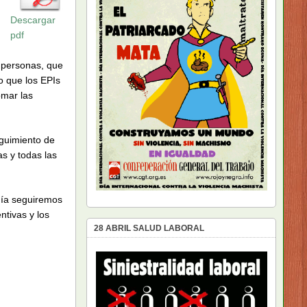
Descargar
pdf
 personas, que
o que los EPIs
omar las
eguimiento de
s y todas las
día seguiremos
tivas y los
28 ABRIL SALUD LABORAL