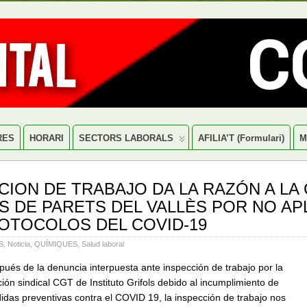
RES
HORARI
SECTORS LABORALS
AFILIA’T (formulari)
M
CION DE TRABAJO DA LA RAZÓN A LA
S DE PARETS DEL VALLÈS POR NO AP
OTOCOLOS DEL COVID-19
S
,
Noticia
,
QUÍMIQUES
,
Salud laboral
ués de la denuncia interpuesta ante inspección de trabajo por la
ión sindical CGT de Instituto Grifols debido al incumplimiento de
das preventivas contra el COVID 19, la inspección de trabajo nos