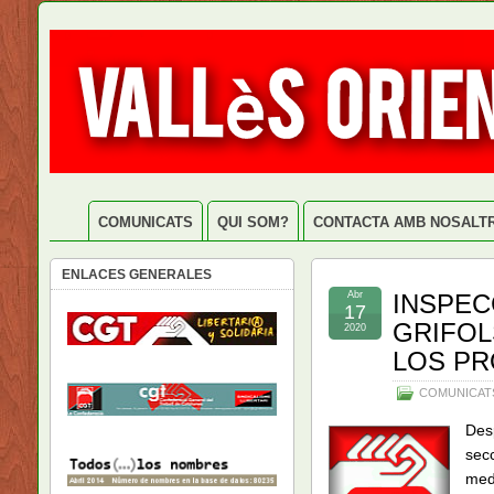
COMUNICATS
QUI SOM?
CONTACTA AMB NOSALT
ENLACES GENERALES
Abr
INSPEC
17
GRIFOL
2020
LOS PR
COMUNICAT
Desp
secc
medi