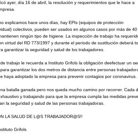
ficó ayer, día 16 de abril, la resolución y requerimientos que le hace a
empresa.
o explicamos hace unos días, hay EPIs (equipos de protección
ividual) colectivos, pueden ser usados en algunos casos por más de 40
antienen ningún tipo de higiene. La inspección de trabajo ha requerid
en virtud del RD 773/1997 y durante el periodo de sustitución deberá t
 garantizar la seguridad y salud de los trabajadores.
de trabajo le recuerda a Instituto Grifols la obligación deefectuar un s
ara garantizar los dos metros de distancia entre personas trabajadora
e haya adoptado la empresa para prevenir contagios por coronavirus.
una batalla ganada pero nos queda mucho camino por recorrer. Cada 
xhaustivo y trabajando para que la empresa cumpla las medidas preven
an la seguridad y salud de las personas trabajadoras.
ON LA SALUD DE L@S TRABAJADOR@S!!
tituto Grifols