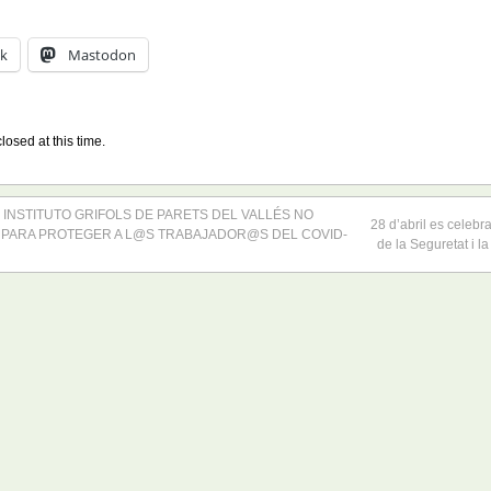
k
Mastodon
losed at this time.
 INSTITUTO GRIFOLS DE PARETS DEL VALLÉS NO
28 d’abril es celebr
 PARA PROTEGER A L@S TRABAJADOR@S DEL COVID-
de la Seguretat i la