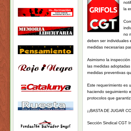
noti
la 
Com
ind
no m
deben ser individuales 
medidas necesarias para
Asimismo la inspección 
las medidas adoptadas p
medidas preventivas qu
Este requerimiento es 
haciendo seguimiento e
protocolos que garantiz
¡¡BASTA DE JUGAR C
Sección Sindical CGT Ins