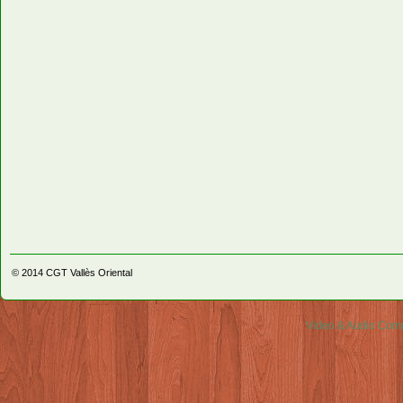
© 2014
CGT Vallès Oriental
Video & Audio Comm