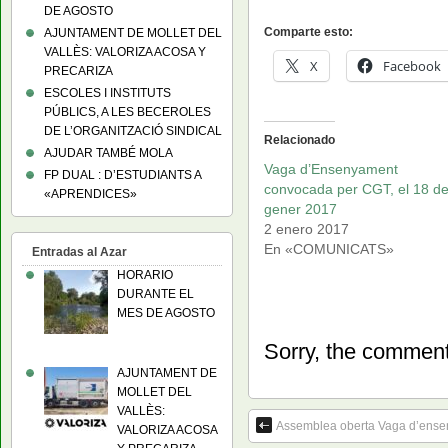
DE AGOSTO
Comparte esto:
AJUNTAMENT DE MOLLET DEL
VALLÈS: VALORIZA ACOSA Y
X
Facebook
PRECARIZA
ESCOLES I INSTITUTS
PÚBLICS, A LES BECEROLES
DE L’ORGANITZACIÓ SINDICAL
Relacionado
AJUDAR TAMBÉ MOLA
Vaga d’Ensenyament
FP DUAL : D’ESTUDIANTS A
convocada per CGT, el 18 d
«APRENDICES»
gener 2017
2 enero 2017
En «COMUNICATS»
Entradas al Azar
HORARIO
DURANTE EL
MES DE AGOSTO
Sorry, the comment 
AJUNTAMENT DE
MOLLET DEL
VALLÈS:
Assemblea oberta Vaga d’ensen
VALORIZA ACOSA