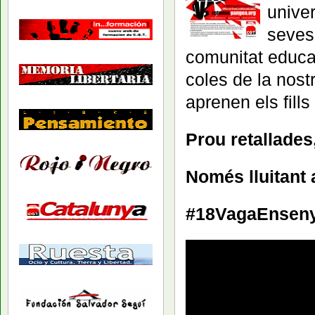
univer
seves 
comunitat educa
coles de la nost
aprenen els fills i
Prou retallades
Només lluitant 
#18VagaEnsen