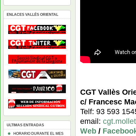
ENLACES VALLÉS ORIENTAL
CGT Vallès Orie
c/ Francesc Mac
Telf: 93 593 15
email:
cgt.moll
ULTIMAS ENTRADAS
Web
/
Faceboo
HORARIO DURANTE EL MES