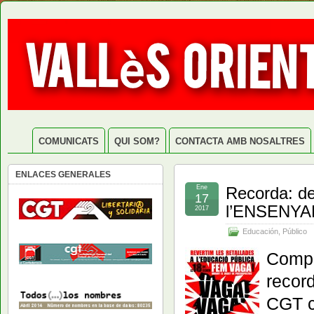
COMUNICATS
QUI SOM?
CONTACTA AMB NOSALTRES
ENLACES GENERALES
Ene
Recorda: d
17
l’ENSENYA
2017
Educación
,
Público
Compa
recor
CGT c