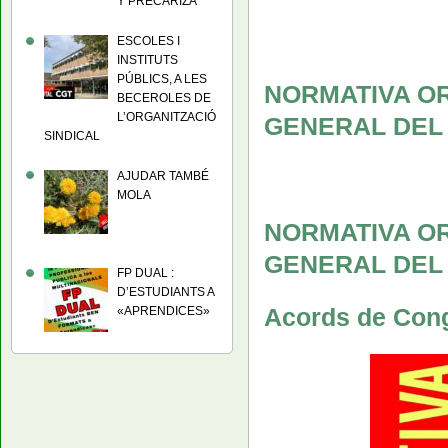
Y PRECARIZA
ESCOLES I
INSTITUTS
PÚBLICS, A LES
NORMATIVA O
BECEROLES DE
L’ORGANITZACIÓ
GENERAL DEL
SINDICAL
AJUDAR TAMBÉ
MOLA
NORMATIVA O
GENERAL DEL
FP DUAL :
D’ESTUDIANTS A
Acords de Con
«APRENDICES»