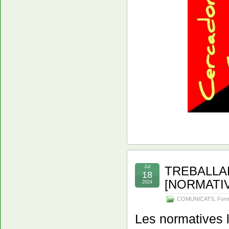
Jul
TREBALLA
18
[NORMATIV
2024
COMUNICATS
,
For
Les normatives l