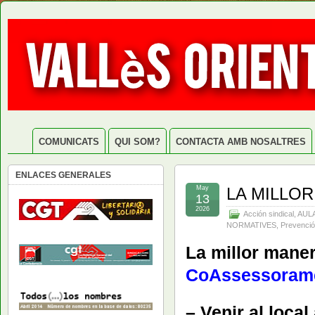
COMUNICATS
QUI SOM?
CONTACTA AMB NOSALTRES
ENLACES GENERALES
May
LA MILLO
13
2026
Acción sindical
,
AUL
NORMATIVES
,
Prevenció
La millor maner
CoAssessoram
– Venir al local