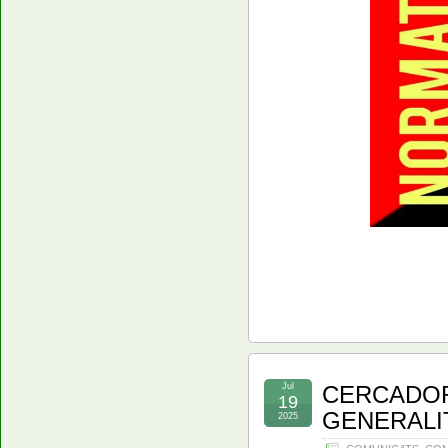
Jul
CERCADOR
19
GENERALI
2025