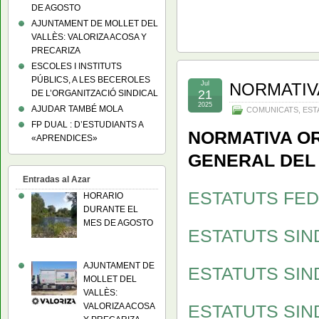
DE AGOSTO
AJUNTAMENT DE MOLLET DEL
VALLÈS: VALORIZA ACOSA Y
PRECARIZA
ESCOLES I INSTITUTS
PÚBLICS, A LES BECEROLES
Jul
NORMATIV
21
DE L’ORGANITZACIÓ SINDICAL
2025
AJUDAR TAMBÉ MOLA
COMUNICATS
,
EST
FP DUAL : D’ESTUDIANTS A
NORMATIVA O
«APRENDICES»
GENERAL DEL 
Entradas al Azar
ESTATUTS FE
HORARIO
DURANTE EL
MES DE AGOSTO
ESTATUTS SIN
AJUNTAMENT DE
ESTATUTS SIN
MOLLET DEL
VALLÈS:
VALORIZA ACOSA
ESTATUTS SIN