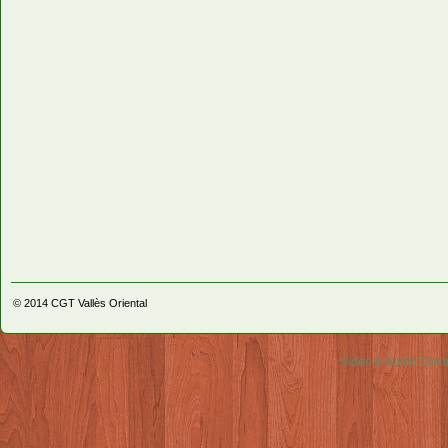
© 2014
CGT Vallès Oriental
Video & Audio Comm