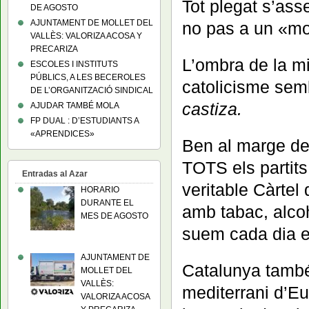
Tot plegat s’as
DE AGOSTO
AJUNTAMENT DE MOLLET DEL
no pas a un «mor
VALLÈS: VALORIZA ACOSA Y
PRECARIZA
L’ombra de la mil
ESCOLES I INSTITUTS
PÚBLICS, A LES BECEROLES
catolicisme sem
DE L’ORGANITZACIÓ SINDICAL
castiza.
AJUDAR TAMBÉ MOLA
FP DUAL : D’ESTUDIANTS A
«APRENDICES»
Ben al marge de
TOTS els partits
Entradas al Azar
veritable Càrtel
HORARIO
DURANTE EL
amb tabac, alco
MES DE AGOSTO
suem cada dia e
AJUNTAMENT DE
Catalunya també
MOLLET DEL
VALLÈS:
mediterrani d’Eur
VALORIZA ACOSA