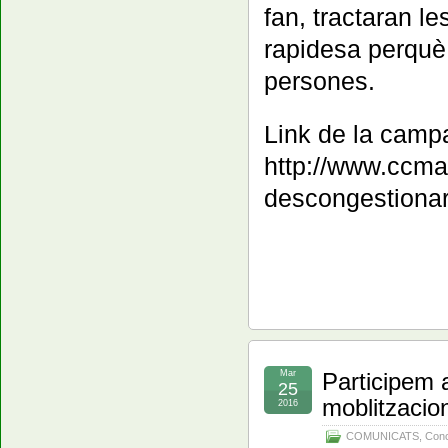
fan, tractaran le
rapidesa perquè 
persones.
Link de la campa
http://www.ccma
descongestionar
Mar
Participem a
25
moblitzaci
2016
COMUNICATS
,
Conc