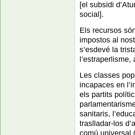
[el subsidi d’At
social].
Els recursos són
impostos al nost
s’esdevé la trista
l’estraperlisme, 
Les classes popu
incapaces en l’in
els partits polí
parlamentarisme 
sanitaris, l’educ
traslladar-los d
comú universal (