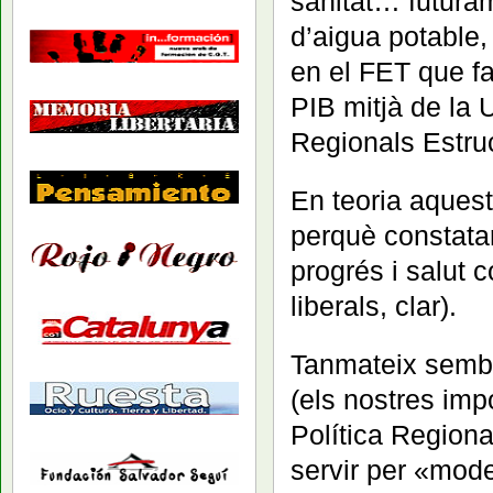
sanitat… futura
d’aigua potable
en el FET que f
PIB mitjà de la 
Regionals Estru
En teoria aquest
perquè constata
progrés i salut 
liberals, clar).
Tanmateix sembl
(els nostres im
Política Regiona
servir per «mode