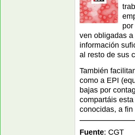
tra
emp
por
ven obligadas a 
información sufi
al resto de sus
También facilita
como a EPI (equi
bajas por conta
compartáis esta
conocidas, a fin
Fuente
: CGT