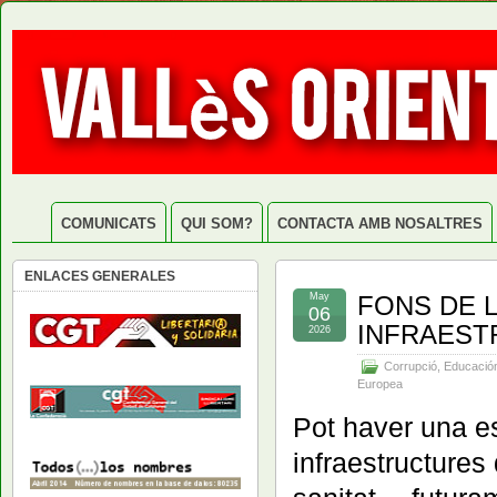
COMUNICATS
QUI SOM?
CONTACTA AMB NOSALTRES
ENLACES GENERALES
May
FONS DE L
06
INFRAEST
2026
Corrupció
,
Educació
Europea
Pot haver una es
infraestructures