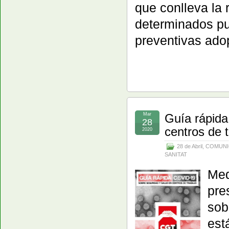
que conlleva la 
determinados pue
preventivas ado
Mar
Guía rápida
28
centros de 
2020
28 de Abril
,
COMUNI
SANITAT
Med
pre
sob
est