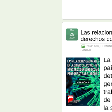
Mar
Las relacion
29
derechos c
2020
28 de Abril
,
COMUNI
SANITAT
La
pa
de
gen
tr
de 
la 