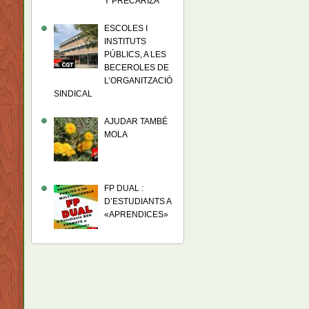
Y PRECARIZA
ESCOLES I
INSTITUTS
PÚBLICS, A LES
BECEROLES DE
L’ORGANITZACIÓ
SINDICAL
AJUDAR TAMBÉ
MOLA
FP DUAL :
D’ESTUDIANTS A
«APRENDICES»