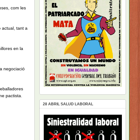
meses, com les
ó actual, tant a
illores en la
la negociació
treballadores
me pactista.
28 ABRIL SALUD LABORAL