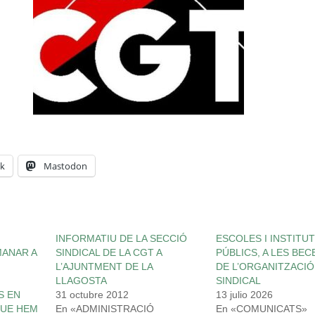
k
Mastodon
INFORMATIU DE LA SECCIÓ
ESCOLES I INSTITU
MANAR A
SINDICAL DE LA CGT A
PÚBLICS, A LES BE
L’AJUNTMENT DE LA
DE L’ORGANITZACIÓ
LLAGOSTA
SINDICAL
S EN
31 octubre 2012
13 julio 2026
QUE HEM
En «ADMINISTRACIÓ
En «COMUNICATS»