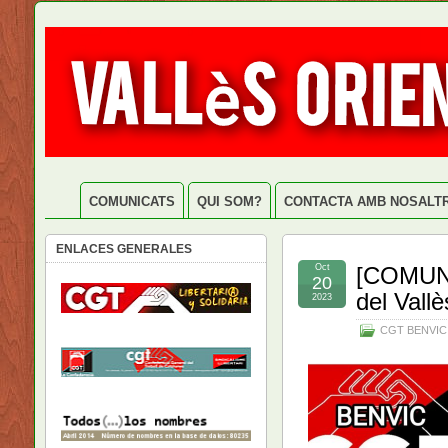
COMUNICATS
QUI SOM?
CONTACTA AMB NOSALT
ENLACES GENERALES
Oct
[COMUNI
20
del Vallè
2023
CGT BENVIC