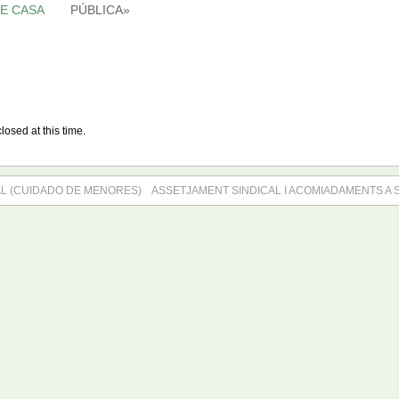
E CASA
PÚBLICA»
losed at this time.
L (CUIDADO DE MENORES)
ASSETJAMENT SINDICAL I ACOMIADAMENTS A S