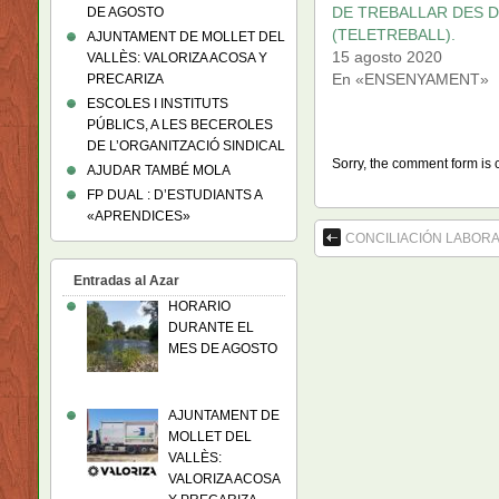
DE TREBALLAR DES D
DE AGOSTO
(TELETREBALL).
AJUNTAMENT DE MOLLET DEL
15 agosto 2020
VALLÈS: VALORIZA ACOSA Y
En «ENSENYAMENT»
PRECARIZA
ESCOLES I INSTITUTS
PÚBLICS, A LES BECEROLES
DE L’ORGANITZACIÓ SINDICAL
Sorry, the comment form is c
AJUDAR TAMBÉ MOLA
FP DUAL : D’ESTUDIANTS A
«APRENDICES»
CONCILIACIÓN LABORA
Entradas al Azar
HORARIO
DURANTE EL
MES DE AGOSTO
AJUNTAMENT DE
MOLLET DEL
VALLÈS:
VALORIZA ACOSA