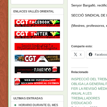
Senyor Bargalló, rectifi
ENLACES VALLÉS ORIENTAL
SECCIÓ SINDICAL DE
(Mestres, professorxs, e
Comparte esto:
X
Faceboo
Relacionado
INSPECCIÓ DEL TREB
OBLIGA LA GENERALIT
FER LA REVISIÓ MÈDI
ANUAL A LES
TREBALLADORES
ULTIMAS ENTRADAS
D’EDUCACIÓ
HORARIO DURANTE EL MES