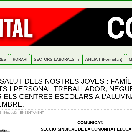
RES
HORARI
SECTORS LABORALS
AFILIA’T (formulari)
M
 SALUT DELS NOSTRES JOVES : FAMÍL
S I PERSONAL TREBALLADOR, NEGU
R ELS CENTRES ESCOLARS A L’ALUMN
EMBRE.
S
,
Educación
,
ENSENYAMENT
COMUNICAT:
SECCIÓ SINDICAL DE LA COMUNITAT EDUCA