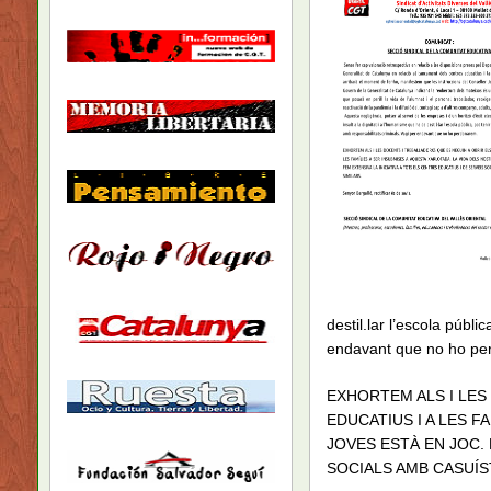
destil.lar l’escola públ
endavant que no ho pe
EXHORTEM ALS I LES
EDUCATIUS I A LES F
JOVES ESTÀ EN JOC. 
SOCIALS AMB CASUÍS