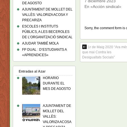
7 diciembre 2023
DE AGOSTO
En «Acción sindical»
AJUNTAMENT DE MOLLET DEL
VALLÈS: VALORIZA ACOSA Y
PRECARIZA
ESCOLES I INSTITUTS
Sorry, the comment form is c
PÚBLICS, A LES BECEROLES
DE L’ORGANITZACIÓ SINDICAL
AJUDAR TAMBÉ MOLA
1r de Maig 2020 “Ara mé
FP DUAL : D’ESTUDIANTS A
que mai Contra les
«APRENDICES»
Desigualtats Socials”
Entradas al Azar
HORARIO
DURANTE EL
MES DE AGOSTO
AJUNTAMENT DE
MOLLET DEL
VALLÈS:
VALORIZA ACOSA