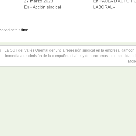
27 marzo 2023
En «AULA D'AUTO 
En «Acción sindical»
LABORAL»
losed at this time.
s
La CGT del Vallès Oriental denuncia represión sindical en la empresa Ramcon 
immediata readmisión de la compañera Isabel y denunciamos la complicidad d
Moll