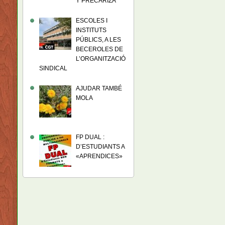
Y PRECARIZA
ESCOLES I
INSTITUTS
PÚBLICS, A LES
BECEROLES DE
L’ORGANITZACIÓ
SINDICAL
AJUDAR TAMBÉ
MOLA
FP DUAL :
D’ESTUDIANTS A
«APRENDICES»