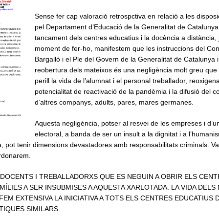
Sense fer cap valoració retrospctiva en relació a les dispos
pel Departament d’Educació de la Generalitat de Catalunya 
tancament dels centres educatius i la docència a distància, j
moment de fer-ho, manifestem que les instruccions del Con
Bargalló i el Ple del Govern de la Generalitat de Catalunya i
reobertura dels mateixos és una negligència molt greu que
perill la vida de l’alumnat i el personal treballador, reoxigena
potencialitat de reactivació de la pandèmia i la difusió del c
d’altres companys, adults, pares, mares germanes.
Aquesta negligència, potser al resvei de les empreses i d’un
electoral, a banda de ser un insult a la dignitat i a l’human
ica, pot tenir dimensions devastadores amb responsabilitats criminals. Va
rdonarem.
 DOCENTS I TREBALLADORXS QUE ES NEGUIN A OBRIR ELS CEN
AMÍLIES A SER INSUBMISES A AQUESTA XARLOTADA. LA VIDA DEL
FEM EXTENSIVA LA INICIATIVA A TOTS ELS CENTRES EDUCATIUS 
TIQUES SIMILARS.