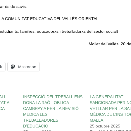
car és de savis.
 LA COMUNITAT EDUCATIVA DEL VALLÈS ORIENTAL
studiants, famílies, educadorxs i treballadorxs del sector social)
Mollet del Vallès, 20 
k
Mastodon
ALL
INSPECCIÓ DEL TREBALL ENS
LA GENERALITAT
AT A
DONA LA RAÓ I OBLIGA
SANCIONADA PER N
CA
CAMBRAY A FER LA REVISIÓ
VETLLAR PER LA SA
MÈDICA LES
MÈDICA DE L’INS T
TREBALLADORES
MALLA
D’EDUCACIÓ
25 octubre 2025