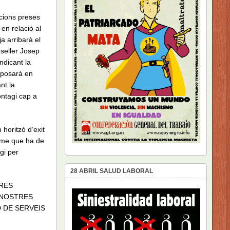
icions preses
en relació al
a arribarà el
seller Josep
ndicant la
 posarà en
nt la
ontagi cap a
 horitzó d’exit
isme que ha de
gi per
28 ABRIL SALUD LABORAL
TRES
S NOSTRES
D DE SERVEIS