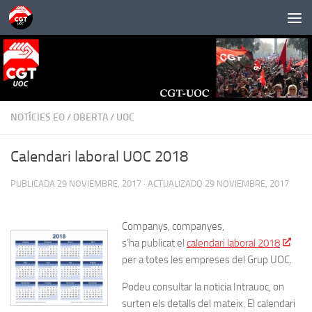
Saltar al contenido
NOTÍCIES EO
/
OBERTA
/
UOC
Calendari laboral UOC 2018
PUBLICADA
29 NOVIEMBRE, 2017
· ACTUALIZADO
29 NOVIEMBRE, 2017
Companys, companyes,
s’ha publicat el
calendari laboral 2018
per a totes les empreses del Grup UOC.
Podeu consultar la noticia Intrauoc, on
surten els detalls del mateix. El calendari