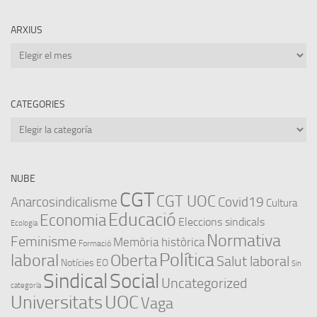
ARXIUS
Arxius
CATEGORIES
Categories
NUBE
CGT
CGT UOC
Anarcosindicalisme
Covid19
Cultura
Educació
Economia
Eleccions sindicals
Ecologia
Normativa
Feminisme
Memòria històrica
Formació
Política
laboral
Oberta
Salut laboral
Notícies EO
Sin
Sindical
Social
Uncategorized
categoría
Universitats
UOC
Vaga