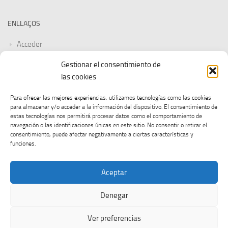
ENLLAÇOS
Acceder
Gestionar el consentimiento de
Feed de entradas
las cookies
Feed de comentarios
Para ofrecer las mejores experiencias, utilizamos tecnologías como las cookies
para almacenar y/o acceder a la información del dispositivo. El consentimiento de
WordPress.org
estas tecnologías nos permitirá procesar datos como el comportamiento de
navegación o las identificaciones únicas en este sitio. No consentir o retirar el
consentimiento, puede afectar negativamente a ciertas características y
funciones.
Aceptar
Denegar
CGT UOC © 2026. Tots els drets reservats.
Ver preferencias
Funciona con
- Diseñado con el
Tema Hueman