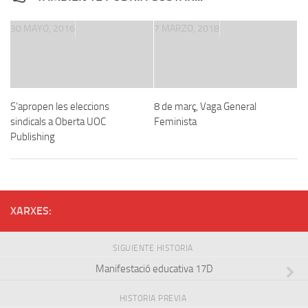
30 MAYO, 2016
7 MARZO, 2018
S’apropen les eleccions
8 de març, Vaga General
sindicals a Oberta UOC
Feminista
Publishing
XARXES:
SIGUIENTE HISTORIA
Manifestació educativa 17D
HISTORIA PREVIA