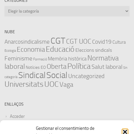
CATEGORIES
Categories
NUBE
CGT
CGT UOC
Anarcosindicalisme
Covid19
Cultura
Educació
Economia
Eleccions sindicals
Ecologia
Normativa
Feminisme
Memòria històrica
Formació
Política
laboral
Oberta
Salut laboral
Notícies EO
Sin
Sindical
Social
Uncategorized
categoría
Universitats
UOC
Vaga
ENLLAÇOS
Acceder
Gestionar el consentimiento de
Feed de entradas