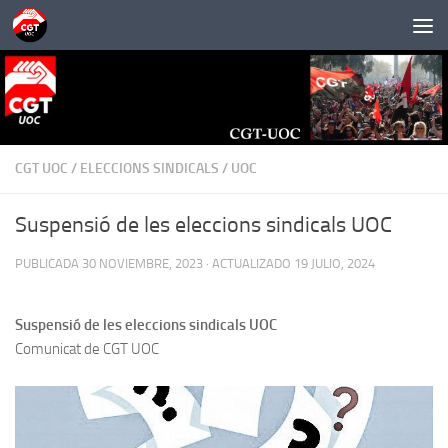
Saltar al contenido
CGT UOC
/
ELECCIONS SINDICALS
/
UOC
Suspensió de les eleccions sindicals UOC
PUBLICADA
30 NOVIEMBRE, 2023
· ACTUALIZADO
19 JULIO, 2024
Suspensió de les eleccions sindicals UOC
Comunicat de CGT UOC