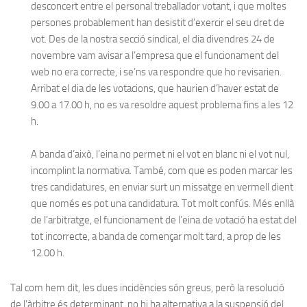
desconcert entre el personal treballador votant, i que moltes
persones probablement han desistit d’exercir el seu dret de
vot. Des de la nostra secció sindical, el dia divendres 24 de
novembre vam avisar a l’empresa que el funcionament del
web no era correcte, i se’ns va respondre que ho revisarien.
Arribat el dia de les votacions, que haurien d’haver estat de
9.00 a 17.00 h, no es va resoldre aquest problema fins a les 12
h.
A banda d’això, l’eina no permet ni el vot en blanc ni el vot nul,
incomplint la normativa. També, com que es poden marcar les
tres candidatures, en enviar surt un missatge en vermell dient
que només es pot una candidatura. Tot molt confús. Més enllà
de l’arbitratge, el funcionament de l’eina de votació ha estat del
tot incorrecte, a banda de començar molt tard, a prop de les
12.00 h.
Tal com hem dit, les dues incidències són greus, però la resolució
de l’àrbitre és determinant, no hi ha alternativa a la suspensió del