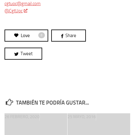
cgtuoc@gmail.com
@CgtUoc
Love
Share
0
Tweet
TAMBIÉN TE PODRÍA GUSTAR...
26 FEBRERO, 2020
25 MAYO, 2016