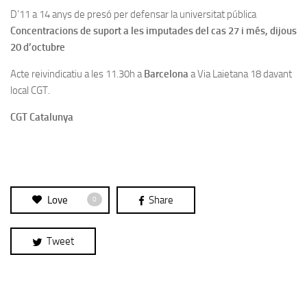
D’11 a 14 anys de presó per defensar la universitat pública
Concentracions de suport a les imputades del cas 27 i més, d
ijous
20 d’octubre
Acte reivindicatiu a les 11.30h a
Barcelona
a Via Laietana 18 davant
local CGT.
CGT Catalunya
Love
Share
0
Tweet