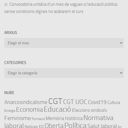
Convocatòria unitària d’un mes de vagues a l’educació pública:
sense condicions dignes no acabarem el curs
ARXIUS
Arxius
CATEGORIES
Categories
NUBE
CGT
CGT UOC
Anarcosindicalisme
Covid19
Cultura
Educació
Economia
Eleccions sindicals
Ecologia
Normativa
Feminisme
Memòria històrica
Formació
Política
laboral
Oberta
Salut laboral
Notícies EO
Sin