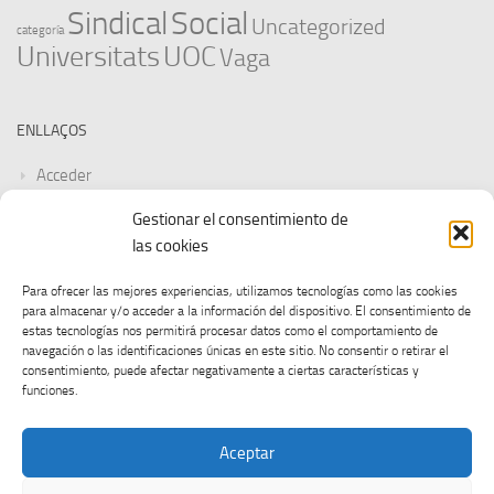
Sindical
Social
Uncategorized
categoría
Universitats
UOC
Vaga
ENLLAÇOS
Acceder
Gestionar el consentimiento de
Feed de entradas
las cookies
Feed de comentarios
Para ofrecer las mejores experiencias, utilizamos tecnologías como las cookies
para almacenar y/o acceder a la información del dispositivo. El consentimiento de
WordPress.org
estas tecnologías nos permitirá procesar datos como el comportamiento de
navegación o las identificaciones únicas en este sitio. No consentir o retirar el
consentimiento, puede afectar negativamente a ciertas características y
funciones.
Aceptar