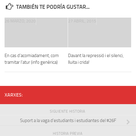
TAMBIÉN TE PODRÍA GUSTAR...
26 MARZO, 2020
27 ABRIL, 2015
En cas d’acomiadament, com
Davant la repressió i el silenci,
tramitar l’atur (info genèrica)
lluita i crida!
XARXES:
SIGUIENTE HISTORIA
Suport a la vaga d’estudiants i estudiantes del #26F
HISTORIA PREVIA