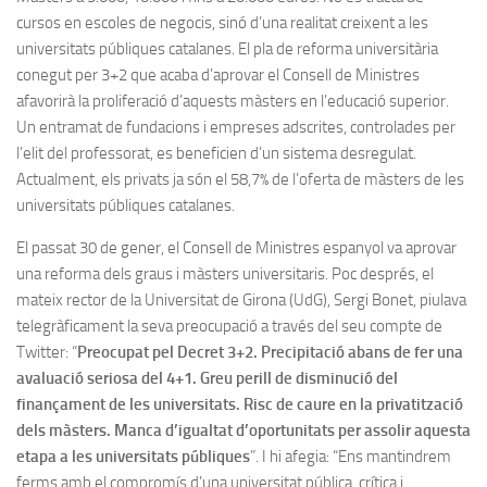
cursos en escoles de negocis, sinó d’una realitat creixent a les
universitats públiques catalanes. El pla de reforma universitària
conegut per 3+2 que acaba d’aprovar el Consell de Ministres
afavorirà la proliferació d’aquests màsters en l’educació superior.
Un entramat de fundacions i empreses adscrites, controlades per
l’elit del professorat, es beneficien d’un sistema desregulat.
Actualment, els privats ja són el 58,7% de l’oferta de màsters de les
universitats públiques catalanes.
El passat 30 de gener, el Consell de Ministres espanyol va aprovar
una reforma dels graus i màsters universitaris. Poc després, el
mateix rector de la Universitat de Girona (UdG), Sergi Bonet, piulava
telegràficament la seva preocupació a través del seu compte de
Twitter: “
Preocupat pel Decret 3+2. Precipitació abans de fer una
avaluació seriosa del 4+1. Greu perill de disminució del
finançament de les universitats. Risc de caure en la privatització
dels màsters. Manca d’igualtat d’oportunitats per assolir aquesta
etapa a les universitats públiques
”. I hi afegia: “Ens mantindrem
ferms amb el compromís d’una universitat pública, crítica i