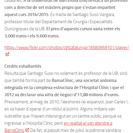
catalanes.
A la Universitat de Barcelona (UB) destaca un professor
com a director de set màsters propis que s’estan impartint
aquest curs 2014/2015
. Es tracta de Santiago Suso Vergara,
professor titular del Departament de Cirurgia i Especialitats
Quirúrgiques de la UB.
El preu d’aquests cursos varia entre els
3.000 euros i els 9.600 euros.
https://www.flickr.com/photos/cgtcatalunya/16583959101/player/
Credits estudiantils
Resulta que Santiago Suso no solament és professor de la UB, sinó
que també forma part de
BarnaClínic, una societat anònima
integrada en la complexa estructura de l’Hospital Clínic i que el
2012 va declarar una xifra de negoci d’11,88 milions d’euros.
Precisament, al maig de 2010, l’aleshores rei espanyol, Joan Carles I,
es va haver d’operar d’un nòdul al pulmó. Alguns mitjans van
subratllar que l’havien intervingut en un centre públic, perquè va
ingressar a l’Hospital Clínic, però
en realitat el van atendre a
BarnaClínic
. De fet, al passat mes de juliol, la patronal sanitària