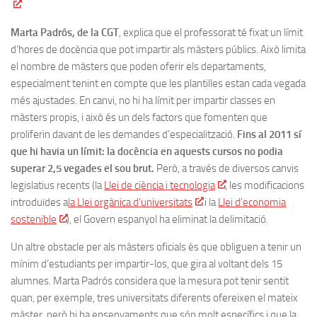
Marta Padrós, de la CGT
, explica que el professorat té fixat un límit
d’hores de docència que pot impartir als màsters públics. Això limita
el nombre de màsters que poden oferir els departaments,
especialment tenint en compte que les plantilles estan cada vegada
més ajustades. En canvi, no hi ha límit per impartir classes en
màsters propis, i això és un dels factors que fomenten que
proliferin davant de les demandes d’especialització.
Fins al 2011 sí
que hi havia un límit: la docència en aquests cursos no podia
superar 2,5 vegades el sou brut.
Però, a través de diversos canvis
legislatius recents (la
Llei de ciència i tecnologia
, les modificacions
introduïdes a
la Llei orgànica d’universitats
i la
Llei d’economia
sostenible
), el Govern espanyol ha eliminat la delimitació.
Un altre obstacle per als màsters oficials és que obliguen a tenir un
mínim d’estudiants per impartir-los, que gira al voltant dels 15
alumnes. Marta Padrós considera que la mesura pot tenir sentit
quan, per exemple, tres universitats diferents ofereixen el mateix
màster, però hi ha ensenyaments que són molt específics i que la