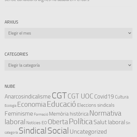
ARXIUS
Arxius
CATEGORIES
Categories
NUBE
CGT
CGT UOC
Anarcosindicalisme
Covid19
Cultura
Educació
Economia
Eleccions sindicals
Ecologia
Normativa
Feminisme
Memòria històrica
Formació
Política
laboral
Oberta
Salut laboral
Notícies EO
Sin
Sindical
Social
Uncategorized
categoría