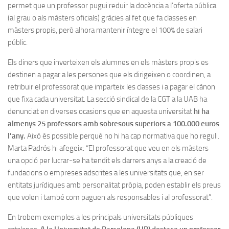
permet que un professor pugui reduir la docència a l’oferta pública
(al grau o als màsters oficials) gràcies al fet que fa classes en
màsters propis, però alhora mantenir íntegre el 100% de salari
públic.
Els diners que inverteixen els alumnes en els màsters propis es
destinen a pagar a les persones que els dirigeixen o coordinen, a
retribuir el professorat que imparteix les classes i a pagar el cànon
que fixa cada universitat. La secció sindical de la CGT a la UAB ha
denunciat en diverses ocasions que en aquesta universitat
hi ha
almenys 25 professors amb sobresous superiors a 100.000 euros
l’any.
Això és possible perquè no hi ha cap normativa que ho reguli.
Marta Padrós hi afegeix: “El professorat que veu en els màsters
una opció per lucrar-se ha tendit els darrers anys a la creació de
fundacions o empreses adscrites a les universitats que, en ser
entitats jurídiques amb personalitat pròpia, poden establir els preus
que volen i també com paguen als responsables i al professorat”.
En trobem exemples a les principals universitats públiques