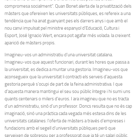
compromesa socialment”. Quan Bonet alerta de la privatització dels
màsters que ofereixen les universitats públiques, es refereix a una
tendència que ha anat guanyant pes els darrers anys i que amb el
nou canvi impulsat pel ministre espanyol d’Educació, Cultura i
Esport, José Ignacio Wert, encara pot agafar més volada: la creixent
aparició de màsters propis.
Imagineu-vos un administratiu d’una universitat catalana.
Imagineu-vos que aquest funcionari, durant les hores que passa a
la universitat, es dedica a muntar una gestoria. Imagineu-vos que
aconsegueix que la universitat li contracti els serveis d’aquesta
gestoria perquè s’ocupi de part de la feina administrativa. I que
d’aquesta manera mantingui el seu sou públic íntegre i hi sumi uns
quants centenars o milers d’euros. I ara imagineu que no es tracta
d’un administratiu, sinó d’un professor. Doncs resulta que no és cap
imaginació, sinó una pràctica cada vegada més estesa dins de les
universitats catalanes: l’oferta de màsters a través d’empreses i
fundacions amb el segell d’universitats públiques però que
serveixen de sobresou per a professorat que ja té un salari públic.