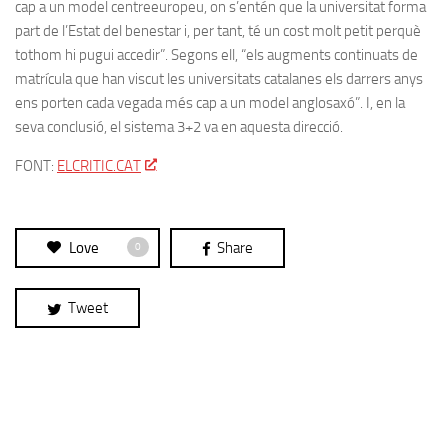
cap a un model centreeuropeu, on s’entén que la universitat forma
part de l’Estat del benestar i, per tant, té un cost molt petit perquè
tothom hi pugui accedir”. Segons ell, “els augments continuats de
matrícula que han viscut les universitats catalanes els darrers anys
ens porten cada vegada més cap a un model anglosaxó”. I, en la
seva conclusió, el sistema 3+2 va en aquesta direcció.
FONT:
ELCRITIC.CAT
Love
Share
0
Tweet