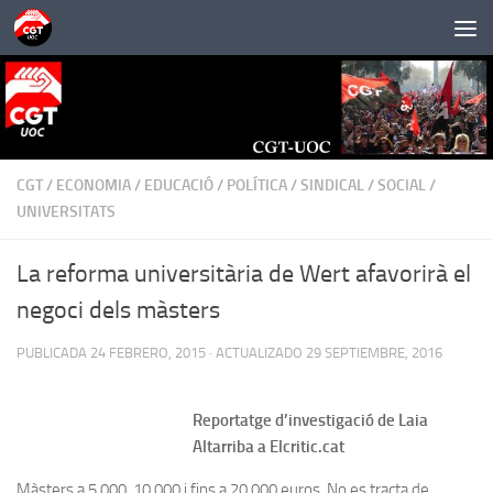
Saltar al contenido
CGT
/
ECONOMIA
/
EDUCACIÓ
/
POLÍTICA
/
SINDICAL
/
SOCIAL
/
UNIVERSITATS
La reforma universitària de Wert afavorirà el
negoci dels màsters
PUBLICADA
24 FEBRERO, 2015
· ACTUALIZADO
29 SEPTIEMBRE, 2016
Reportatge d’investigació de Laia
Altarriba a Elcritic.cat
Màsters a 5.000, 10.000 i fins a 20.000 euros. No es tracta de