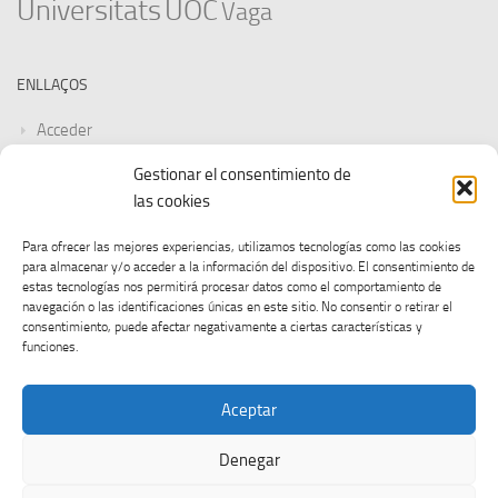
Universitats
UOC
Vaga
ENLLAÇOS
Acceder
Gestionar el consentimiento de
Feed de entradas
las cookies
Feed de comentarios
Para ofrecer las mejores experiencias, utilizamos tecnologías como las cookies
para almacenar y/o acceder a la información del dispositivo. El consentimiento de
WordPress.org
estas tecnologías nos permitirá procesar datos como el comportamiento de
navegación o las identificaciones únicas en este sitio. No consentir o retirar el
consentimiento, puede afectar negativamente a ciertas características y
funciones.
Aceptar
Denegar
CGT UOC © 2026. Tots els drets reservats.