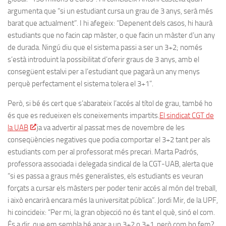
argumenta que “si un estudiant cursa un grau de 3 anys, serà més
barat que actualment”. I hi afegeix: “Depenent dels casos, hi haurà
estudiants que no facin cap màster, o que facin un màster d’un any
de durada. Ningú diu que el sistema passi a ser un 3+2; només
s’està introduint la possibilitat d’oferir graus de 3 anys, amb el
consegüent estalvi per a l’estudiant que pagarà un any menys
perquè perfectament el sistema tolera el 3+1”.
Però, si bé és cert que s’abarateix l’accés al títol de grau, també ho
és que es redueixen els coneixements impartits.
El sindicat CGT de
la UAB
ja va advertir al passat mes de novembre de les
conseqüències negatives que podia comportar el 3+2 tant per als
estudiants com per al professorat més precari. Marta Padrós,
professora associada i delegada sindical de la CGT-UAB, alerta que
“si es passa a graus més generalistes, els estudiants es veuran
forçats a cursar els màsters per poder tenir accés al món del treball,
i això encarirà encara més la universitat pública”. Jordi Mir, de la UPF,
hi coincideix: “Per mi, la gran objecció no és tant el què, sinó el com.
És a dir, que em sembla bé anar a un 3+2 o 3+1, però com ho fem?