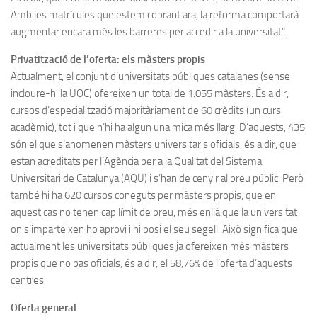
Amb les matrícules que estem cobrant ara, la reforma comportarà
augmentar encara més les barreres per accedir a la universitat”.
Privatització de l’oferta: els màsters propis
Actualment, el conjunt d’universitats públiques catalanes (sense
incloure-hi la UOC) ofereixen un total de 1.055 màsters. És a dir,
cursos d’especialització majoritàriament de 60 crèdits (un curs
acadèmic), tot i que n’hi ha algun una mica més llarg. D’aquests, 435
són el que s’anomenen màsters universitaris oficials, és a dir, que
estan acreditats per l’Agència per a la Qualitat del Sistema
Universitari de Catalunya (AQU) i s’han de cenyir al preu públic. Però
també hi ha 620 cursos coneguts per màsters propis, que en
aquest cas no tenen cap límit de preu, més enllà que la universitat
on s’imparteixen ho aprovi i hi posi el seu segell. Això significa que
actualment les universitats públiques ja ofereixen més màsters
propis que no pas oficials, és a dir, el 58,76% de l’oferta d’aquests
centres.
Oferta general