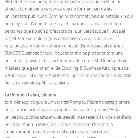
Els beneficis que pot generar un màster s’han convertit en un
atractiu també per a persones que no formen part de les
universitats públiques. Com no hi ha normatives que estableixin qui
pot dirigir un d’aquests cursos, n’hi ha que al capdavant tenen
persones que no són professors de la universitat que hi posa el
segell. Per exemple, alguns dels màsters propis de la UPC
relacionats amb administració i direcció d’empreses els ofereix
EUNCET Business School. Aquest centre es presenta com una
universitat privada i té caràcter mercantil com a SL. Doncs dels vuit
màsters que gestionen, el de Coaching & Business (té un preu de
4.950 euros) el dirigeix Ana Riesco, que no forma part de la plantilla
de cap universitat pública catalana.
La Pompeu Fabra, pionera
Jordi Mir explica que la Universitat Pompeu Fabra ha estat pionera
en la implantació d’aquests models de màsters propis: “És la
universitat pública catalana de creació més recent, i un dels artífexs
en va ser Andreu Mas-Colell, actual conseller d’Economia i
Coneixement [departament del qual penja la Secretaria