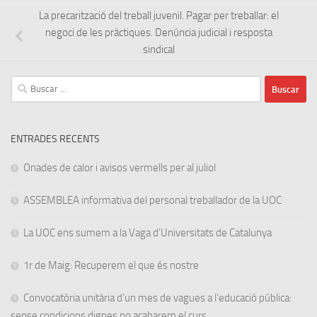
La precarització del treball juvenil. Pagar per treballar: el
negoci de les pràctiques. Denúncia judicial i resposta
sindical
Buscar:
ENTRADES RECENTS
Onades de calor i avisos vermells per al juliol
ASSEMBLEA informativa del personal treballador de la UOC
La UOC ens sumem a la Vaga d’Universitats de Catalunya
1r de Maig: Recuperem el que és nostre
Convocatòria unitària d’un mes de vagues a l’educació pública:
sense condicions dignes no acabarem el curs