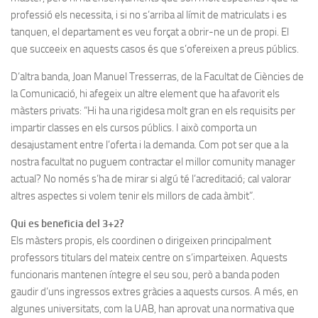
professió els necessita, i si no s’arriba al límit de matriculats i es
tanquen, el departament es veu forçat a obrir-ne un de propi. El
que succeeix en aquests casos és que s’ofereixen a preus públics.
D’altra banda, Joan Manuel Tresserras, de la Facultat de Ciències de
la Comunicació, hi afegeix un altre element que ha afavorit els
màsters privats: “Hi ha una rigidesa molt gran en els requisits per
impartir classes en els cursos públics. I això comporta un
desajustament entre l’oferta i la demanda. Com pot ser que a la
nostra facultat no puguem contractar el millor comunity manager
actual? No només s’ha de mirar si algú té l’acreditació; cal valorar
altres aspectes si volem tenir els millors de cada àmbit”.
Qui es beneficia del 3+2?
Els màsters propis, els coordinen o dirigeixen principalment
professors titulars del mateix centre on s’imparteixen. Aquests
funcionaris mantenen íntegre el seu sou, però a banda poden
gaudir d’uns ingressos extres gràcies a aquests cursos. A més, en
algunes universitats, com la UAB, han aprovat una normativa que