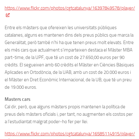
https://www.flickr.com/photos/cgtcatalunya/16397849578/player/
Entre els màsters que ofereixen les universitats públiques
catalanes, alguns es mantenen dins dels preus públics que marca la
Generalitat, però també n’hi ha que tenen preus molt elevats. Entre
els més cars que actualment s’imparteixen destaca el Màster MBA
part-time, de la UPF, que té un cost de 27.650,00 euros per 90
crèdits. El segueixen amb 60 crèdits el Màster en Ciències Bàsiques
Aplicades en Ortodòncia, de la UAB, amb un cost de 20.000 euros i
el Màster en Dret Econòmic Internacional, de la UB, que té un preu
de 19.000 euros.
Masters cars
Cal dir, però, que alguns màsters propis mantenen la política de
preus dels màsters oficials i, per tant, no augmenten els costos per
a l’estudiantat malgrat poder-ho fer per llei.
https://www.flickr.com/photos/cgtcatalunya/16585114915/player/