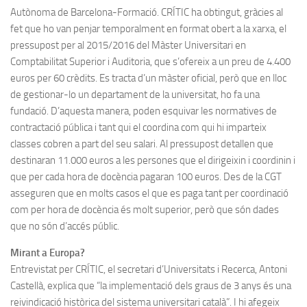
Autònoma de Barcelona-Formació. CRÍTIC ha obtingut, gràcies al
fet que ho van penjar temporalment en format obert a la xarxa, el
pressupost per al 2015/2016 del Màster Universitari en
Comptabilitat Superior i Auditoria, que s’ofereix a un preu de 4.400
euros per 60 crèdits. Es tracta d’un màster oficial, però que en lloc
de gestionar-lo un departament de la universitat, ho fa una
fundació. D’aquesta manera, poden esquivar les normatives de
contractació pública i tant qui el coordina com qui hi imparteix
classes cobren a part del seu salari. Al pressupost detallen que
destinaran 11.000 euros a les persones que el dirigeixin i coordinin i
que per cada hora de docència pagaran 100 euros. Des de la CGT
asseguren que en molts casos el que es paga tant per coordinació
com per hora de docència és molt superior, però que són dades
que no són d’accés públic.
Mirant a Europa?
Entrevistat per CRÍTIC, el secretari d’Universitats i Recerca, Antoni
Castellà, explica que “la implementació dels graus de 3 anys és una
reivindicació històrica del sistema universitari català”. I hi afegeix