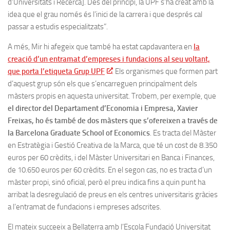
d’Universitats i Recerca]. Des del principi, la UPF s’ha creat amb la
idea que el grau només és l’inici de la carrera i que després cal
passar a estudis especialitzats”.
A més, Mir hi afegeix que també ha estat capdavantera en
la
creació d’un entramat d’empreses i fundacions al seu voltant,
que porta l’etiqueta Grup UPF
. Els organismes que formen part
d’aquest grup són els que s’encarreguen principalment dels
màsters propis en aquesta universitat. Trobem, per exemple, que
el director del Departament d’Economia i Empresa, Xavier
Freixas, ho és també de dos màsters que s’ofereixen a través de
la Barcelona Graduate School of Economics
. Es tracta del Màster
en Estratègia i Gestió Creativa de la Marca, que té un cost de 8.350
euros per 60 crèdits, i del Màster Universitari en Banca i Finances,
de 10.650 euros per 60 crèdits. En el segon cas, no es tracta d’un
màster propi, sinó oficial, però el preu indica fins a quin punt ha
arribat la desregulació de preus en els centres universitaris gràcies
a l’entramat de fundacions i empreses adscrites.
El mateix succeeix a Bellaterra amb l’Escola Fundació Universitat