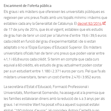
Encariment de l’oferta pública
Els graus i els màsters que ofereixen les universitats públiques es
regeixen per uns preus fixats amb uns topalls mínims i màxims que
estableix cada any la Generalitat de Catalunya. El
decret 92/2014
,
de 17 de juny de 2014, que és el vigent, estableix que els estudis
de grau han de tenir un cost per a l’alumne d’entre 19,6 i 39,5 euros
cada crèdit en funció del grau d’experimentalitat i de si estan
adaptats o no a l’Espai Europeu d’Educació Superior. Els màsters
universitaris oficials han de tenir uns preus que poden variar entre
41,1 i 65,8 euros cada crèdit. Si tenim en compte que cada curs
equival a 60 crèdits, els estudis de grau actualment poden costar
per a un estudiant entre 1.180 i 2.371 euros per curs. Pel que fa als
màsters universitaris, tenen un cost d’entre 2.470 i 3.952 euros.
La secretària d’Estat d’Educació, Formació Professional i
Universitats, Montserrat Gomendio, ha assegurat a la premsa que
les famílies estalviaran diners amb la reducció de 4 a 3 anys per als
graus. I el ministre Wert ha posat xifra a aquest suposat estalvi
global: “150 milions d’euros”. Hi coincideix Antoni Castellà quan