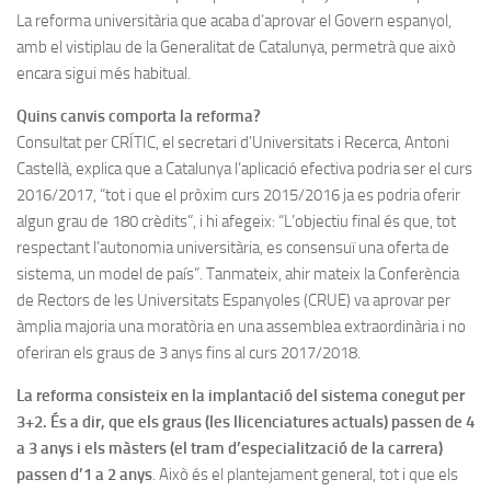
La reforma universitària que acaba d’aprovar el Govern espanyol,
amb el vistiplau de la Generalitat de Catalunya, permetrà que això
encara sigui més habitual.
Quins canvis comporta la reforma?
Consultat per CRÍTIC, el secretari d’Universitats i Recerca, Antoni
Castellà, explica que a Catalunya l’aplicació efectiva podria ser el curs
2016/2017, “tot i que el pròxim curs 2015/2016 ja es podria oferir
algun grau de 180 crèdits”, i hi afegeix: “L’objectiu final és que, tot
respectant l’autonomia universitària, es consensuï una oferta de
sistema, un model de país”. Tanmateix, ahir mateix la Conferència
de Rectors de les Universitats Espanyoles (CRUE) va aprovar per
àmplia majoria una moratòria en una assemblea extraordinària i no
oferiran els graus de 3 anys fins al curs 2017/2018.
La reforma consisteix en la implantació del sistema conegut per
3+2. És a dir, que els graus (les llicenciatures actuals) passen de 4
a 3 anys i els màsters (el tram d’especialització de la carrera)
passen d’1 a 2 anys
. Això és el plantejament general, tot i que els