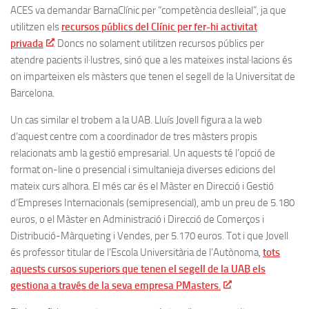
ACES va demandar BarnaClínic per “competència deslleial”, ja que
utilitzen els
recursos públics del Clínic per fer-hi activitat
privada
. Doncs no solament utilitzen recursos públics per
atendre pacients il·lustres, sinó que a les mateixes instal·lacions és
on imparteixen els màsters que tenen el segell de la Universitat de
Barcelona.
Un cas similar el trobem a la UAB. Lluís Jovell figura a la web
d’aquest centre com a coordinador de tres màsters propis
relacionats amb la gestió empresarial. Un aquests té l’opció de
format on-line o presencial i simultanieja diverses edicions del
mateix curs alhora. El més car és el Màster en Direcció i Gestió
d’Empreses Internacionals (semipresencial), amb un preu de 5.180
euros, o el Màster en Administració i Direcció de Comerços i
Distribució-Màrqueting i Vendes, per 5.170 euros. Tot i que Jovell
és professor titular de l’Escola Universitària de l’Autònoma,
tots
aquests cursos superiors que tenen el segell de la UAB els
gestiona a través de la seva empresa PMasters
.