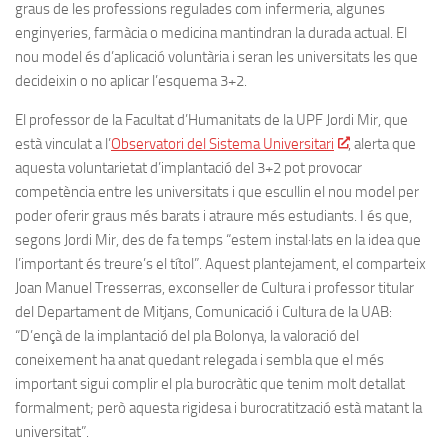
graus de les professions regulades com infermeria, algunes
enginyeries, farmàcia o medicina mantindran la durada actual. El
nou model és d’aplicació voluntària i seran les universitats les que
decideixin o no aplicar l’esquema 3+2.
El professor de la Facultat d’Humanitats de la UPF Jordi Mir, que
està vinculat a l’
Observatori del Sistema Universitari
, alerta que
aquesta voluntarietat d’implantació del 3+2 pot provocar
competència entre les universitats i que escullin el nou model per
poder oferir graus més barats i atraure més estudiants. I és que,
segons Jordi Mir, des de fa temps “estem instal·lats en la idea que
l’important és treure’s el títol”. Aquest plantejament, el comparteix
Joan Manuel Tresserras, exconseller de Cultura i professor titular
del Departament de Mitjans, Comunicació i Cultura de la UAB:
“D’ençà de la implantació del pla Bolonya, la valoració del
coneixement ha anat quedant relegada i sembla que el més
important sigui complir el pla burocràtic que tenim molt detallat
formalment; però aquesta rigidesa i burocratització està matant la
universitat”.