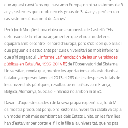
que aquest canvi “ens equipara amb Europa, on hi ha sistemes de 3
anys, sistemes que combinen els graus de 3 i 4 anys, però en cap
cas sistemes únicament de 4 anys”.
Però Jordi Mir qüestiona el discurs europeista de Castellà: “Els
defensors de la reforma argumenten que el nou model ens
equipara amb el centre i el nord d’Europa, però s’obliden que allà el
que paguen els estudiants per curs universitari és molt inferior al
que s’hi paga aquí.
L’informe La financiación de las universidades
públicas en Cataluña, 1996-2014
, de l’Observatori del Sistema
Universitari, revela que, mentre les aportacions dels estudiants a
Catalunya representaven el 2013 el 26% de les despeses totals de
les universitats públiques, resulta que en països com França,
Bèlgica, Alemanya, Suècia o Finlàndia no arriben ni al 5%.
Davant d’aquestes dades i de la seva pròpia experiència, Jordi Mir
es mostra preocupat perquè “el sistema universitari català va cap a
un model molt més semblant als dels Estats Units, on les famílies
han d’estalviar per portar el fill o la filla a la universitat, que no pas