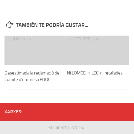
TAMBIÉN TE PODRÍA GUSTAR...
12 JULIO, 2013
23 OCTUBRE, 2013
Desestimada la reclamació del
Ni LOMCE, ni LEC, ni retallades
Comitè d’empresa FUOC
XARXES:
SIGUIENTE HISTORIA