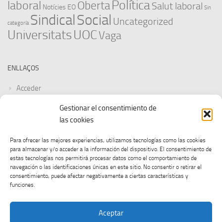
Política
laboral
Oberta
Salut laboral
Notícies EO
Sin
Sindical
Social
Uncategorized
categoría
Universitats
UOC
Vaga
ENLLAÇOS
Acceder
Gestionar el consentimiento de
Feed de entradas
las cookies
Feed de comentarios
Para ofrecer las mejores experiencias, utilizamos tecnologías como las cookies
para almacenar y/o acceder a la información del dispositivo. El consentimiento de
WordPress.org
estas tecnologías nos permitirá procesar datos como el comportamiento de
navegación o las identificaciones únicas en este sitio. No consentir o retirar el
consentimiento, puede afectar negativamente a ciertas características y
funciones.
Aceptar