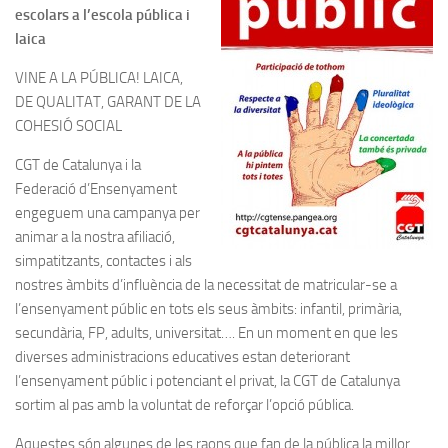
escolars a l’escola pública i
laica
VINE A LA PÚBLICA! LAICA,
DE QUALITAT, GARANT DE LA
COHESIÓ SOCIAL
CGT de Catalunya i la
Federació d’Ensenyament
engeguem una campanya per
animar a la nostra afiliació,
simpatitzants, contactes i als
nostres àmbits d’influència de la necessitat de matricular-se a
l’ensenyament públic en tots els seus àmbits: infantil, primària,
secundària, FP, adults, universitat…. En un moment en que les
diverses administracions educatives estan deteriorant
l’ensenyament públic i potenciant el privat, la CGT de Catalunya
sortim al pas amb la voluntat de reforçar l’opció pública.
Aquestes són algunes de les raons que fan de la pública la millor