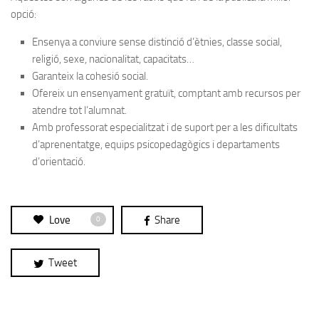
opció:
Ensenya a conviure sense distinció d’ètnies, classe social,
religió, sexe, nacionalitat, capacitats…
Garanteix la cohesió social.
Ofereix un ensenyament gratuït, comptant amb recursos per
atendre tot l’alumnat.
Amb professorat especialitzat i de suport per a les dificultats
d’aprenentatge, equips psicopedagògics i departaments
d’orientació.
Love
Share
0
Tweet