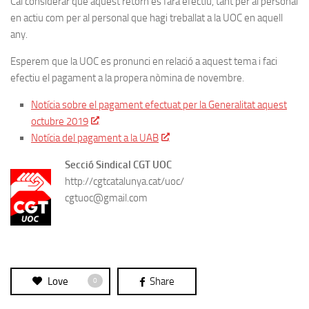
Cal considerar que aquest retorn es farà efectiu, tant per al personal
en actiu com per al personal que hagi treballat a la UOC en aquell
any.
Esperem que la UOC es pronunci en relació a aquest tema i faci
efectiu el pagament a la propera nòmina de novembre.
Notícia sobre el pagament efectuat per la Generalitat aquest
octubre 2019
Notícia del pagament a la UAB
Secció Sindical CGT UOC
http://cgtcatalunya.cat/uoc/
cgtuoc@gmail.com
Love
Share
0