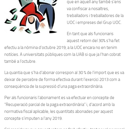
que en aquell any també s’ens
va confiscar a nosaltres,
treballadors i treballadores de la
UOC i empreses del Grup UOC.
En tant que als funcionaris
aquest retorn del 30% s’ha fet
efectiu a la nòmina d’octubre 2019, a la UOC encara no en tenim
notícies. A universitats públiques com la UAB si que ja l’han cobrat
també a l’octubre.
La quantia que s’ha d’abonar correspon al 30 % de l’import que es va
deixar de percebre de forma efectiva durant l’exercici 2013 com a
conseqüència de la supressió d’una paga extraordinària.
Per als funcionaris l’abonament es va efectuar en concepte de
“Recuperació parcial de la paga extraordinària” i, d’acord amb la
normativa fiscal aplicable, les quantitats abonades per aquest
concepte s’imputen a l’any 2019.