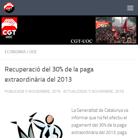
Saltar al contenido
ECONOMIA
/
UOC
Recuperació del 30% de la paga
extraordinària del 2013
PUBLICADA
5 NOVIEMBRE, 2019
· ACTUALIZADO
5 NOVIEMBRE, 2019
La Generalitat de Catalunya va
informar que ha fet efectiu el
pagament del 30% de la paga
extraordinària del 2013, paga