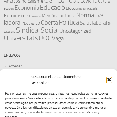
CGT
CGT UOC
Anarcosindicalisme
Covid19
Cultura
Educació
Economia
Eleccions sindicals
Ecologia
Normativa
Feminisme
Memòria històrica
Formació
Política
laboral
Oberta
Salut laboral
Notícies EO
Sin
Sindical
Social
Uncategorized
categoría
Universitats
UOC
Vaga
ENLLAÇOS
Acceder
Gestionar el consentimiento de
Feed de entradas
las cookies
Feed de comentarios
Para ofrecer las mejores experiencias, utilizamos tecnologías como las cookies
para almacenar y/o acceder a la información del dispositivo. El consentimiento de
WordPress.org
estas tecnologías nos permitirá procesar datos como el comportamiento de
navegación o las identificaciones únicas en este sitio. No consentir o retirar el
consentimiento, puede afectar negativamente a ciertas características y