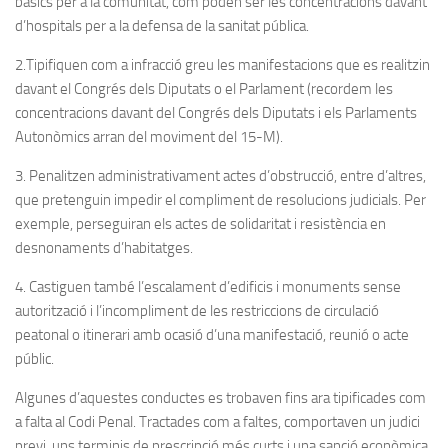
bàsics per a la comunitat, com poden ser les concentracions davant
d’hospitals per a la defensa de la sanitat pública.
2.Tipifiquen com a infracció greu les manifestacions que es realitzin
davant el Congrés dels Diputats o el Parlament (recordem les
concentracions davant del Congrés dels Diputats i els Parlaments
Autonòmics arran del moviment del 15-M).
3. Penalitzen administrativament actes d’obstrucció, entre d’altres,
que pretenguin impedir el compliment de resolucions judicials. Per
exemple, perseguiran els actes de solidaritat i resistència en
desnonaments d’habitatges.
4. Castiguen també l’escalament d’edificis i monuments sense
autorització i l’incompliment de les restriccions de circulació
peatonal o itinerari amb ocasió d’una manifestació, reunió o acte
públic.
Algunes d’aquestes conductes es trobaven fins ara tipificades com
a falta al Codi Penal. Tractades com a faltes, comportaven un judici
previ, uns terminis de prescripció més curts i una sanció econòmica