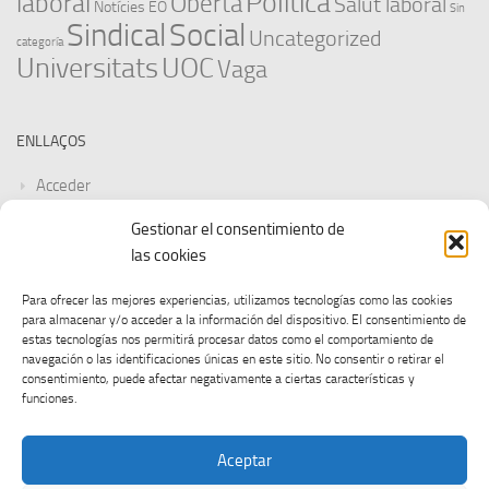
Política
laboral
Oberta
Salut laboral
Notícies EO
Sin
Sindical
Social
Uncategorized
categoría
Universitats
UOC
Vaga
ENLLAÇOS
Acceder
Gestionar el consentimiento de
Feed de entradas
las cookies
Feed de comentarios
Para ofrecer las mejores experiencias, utilizamos tecnologías como las cookies
para almacenar y/o acceder a la información del dispositivo. El consentimiento de
WordPress.org
estas tecnologías nos permitirá procesar datos como el comportamiento de
navegación o las identificaciones únicas en este sitio. No consentir o retirar el
consentimiento, puede afectar negativamente a ciertas características y
funciones.
Aceptar