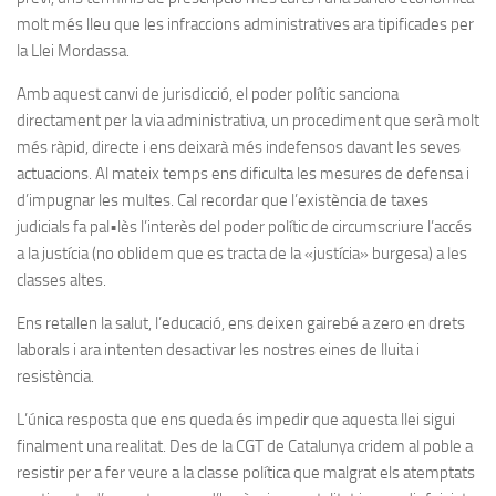
molt més lleu que les infraccions administratives ara tipificades per
la Llei Mordassa.
Amb aquest canvi de jurisdicció, el poder polític sanciona
directament per la via administrativa, un procediment que serà molt
més ràpid, directe i ens deixarà més indefensos davant les seves
actuacions. Al mateix temps ens dificulta les mesures de defensa i
d’impugnar les multes. Cal recordar que l’existència de taxes
judicials fa pal•lès l’interès del poder polític de circumscriure l’accés
a la justícia (no oblidem que es tracta de la «justícia» burgesa) a les
classes altes.
Ens retallen la salut, l’educació, ens deixen gairebé a zero en drets
laborals i ara intenten desactivar les nostres eines de lluita i
resistència.
L’única resposta que ens queda és impedir que aquesta llei sigui
finalment una realitat. Des de la CGT de Catalunya cridem al poble a
resistir per a fer veure a la classe política que malgrat els atemptats