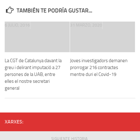
TAMBIÉN TE PODRÍA GUSTAR...
6 JULIO, 2016
31 MARZO, 2020
La CGT de Catalunya davant la
Joves investigadors demanen
greu i delirant imputació a 27
prorrogar 216 contractes
persones de la UAB, entre
mentre duri el Covid-19
elles el nostre secretari
general
XARXES:
SIGUIENTE HISTORIA