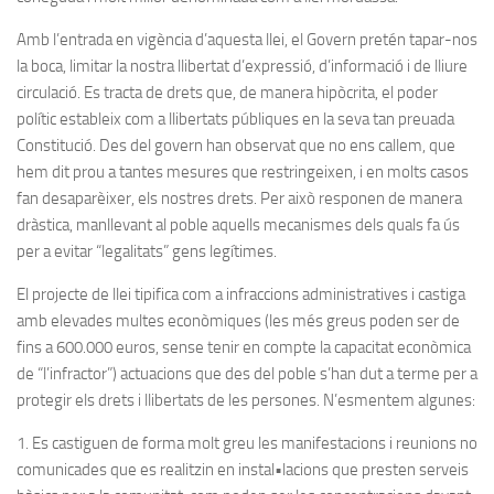
Amb l’entrada en vigència d’aquesta llei, el Govern pretén tapar-nos
la boca, limitar la nostra llibertat d’expressió, d’informació i de lliure
circulació. Es tracta de drets que, de manera hipòcrita, el poder
polític estableix com a llibertats públiques en la seva tan preuada
Constitució. Des del govern han observat que no ens callem, que
hem dit prou a tantes mesures que restringeixen, i en molts casos
fan desaparèixer, els nostres drets. Per això responen de manera
dràstica, manllevant al poble aquells mecanismes dels quals fa ús
per a evitar “legalitats” gens legítimes.
El projecte de llei tipifica com a infraccions administratives i castiga
amb elevades multes econòmiques (les més greus poden ser de
fins a 600.000 euros, sense tenir en compte la capacitat econòmica
de “l’infractor”) actuacions que des del poble s’han dut a terme per a
protegir els drets i llibertats de les persones. N’esmentem algunes:
1. Es castiguen de forma molt greu les manifestacions i reunions no
comunicades que es realitzin en instal•lacions que presten serveis