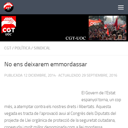
Saltar al contenido
CGT
/
POLÍTICA
/
SINDICAL
No ens deixarem emmordassar
PUBLICADA
12 DICIEMBRE, 2014
· ACTUALIZADO
29 SEPTIEMBRE, 2016
El Govern de l’Estat
espanyol torna, un cop
més, a atemptar contra els nostres drets i llibertats. Aquesta
vegada es tracta de l’aprovació avui al Congrès dels Diputats del
projecte de Llei orgànica de protecció de la seguretat ciutadana,
coneguda i molt millor denominada com a llei mordassa.