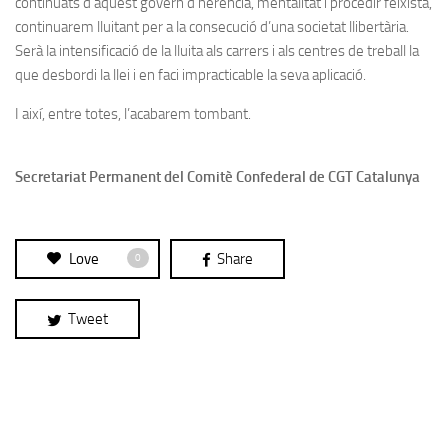
continuats d’aquest govern d’herència, mentalitat i procedir feixista,
continuarem lluitant per a la consecució d’una societat llibertària.
Serà la intensificació de la lluita als carrers i als centres de treball la
que desbordi la llei i en faci impracticable la seva aplicació.
I així, entre totes, l’acabarem tombant.
Secretariat Permanent del Comitè Confederal de CGT Catalunya
Love
Share
0
Tweet