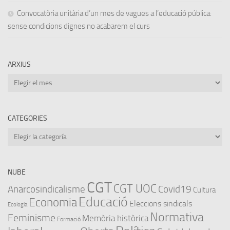
Convocatòria unitària d’un mes de vagues a l’educació pública:
sense condicions dignes no acabarem el curs
ARXIUS
Arxius
CATEGORIES
Categories
NUBE
CGT
CGT UOC
Anarcosindicalisme
Covid19
Cultura
Educació
Economia
Eleccions sindicals
Ecologia
Normativa
Feminisme
Memòria històrica
Formació