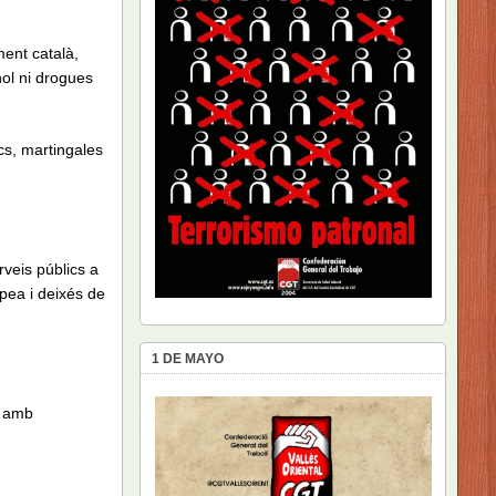
ment català,
ol ni drogues
cs, martingales
rveis públics a
pea i deixés de
1 DE MAYO
, amb