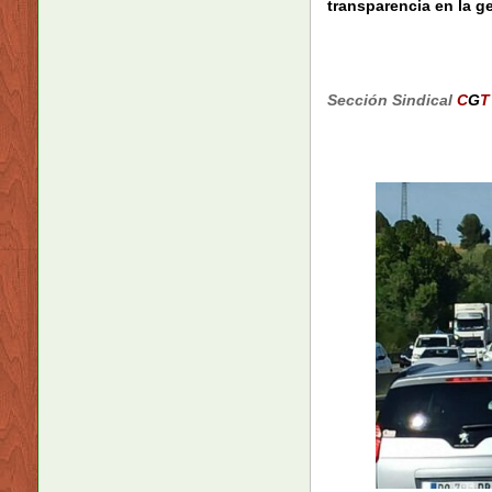
transparencia en la g
Sección Sindical
C
G
T