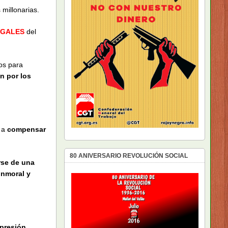
millonarias.
EGALES
del
os para
n por los
 a
compensar
80 ANIVERSARIO REVOLUCIÓN SOCIAL
rse de una
inmoral y
presión