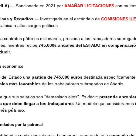
HLA)
— Sancionada en 2021 por
AMAÑAR LICITACIONES
con multas 
icas y Regadíos
— Investigada en el escándalo de
COMISIONES IL
salpica a altos cargos políticos.
 contratos públicos millonarios, presiona a los trabajadores subrogad
es, mientras recibe
745.000€ anuales del ESTADO en compensació
ducir
.
de económico
 del Estado una
partida de 745.000 euros
destinada específicamente
ales más favorables
de los trabajadores subrogados de Abertis.
 que sus salarios son “demasiado altos”. Es decir:
pretende apropia
 que debe llegar a los trabajadores
. Un modelo que consideramos
terés público
.
ndados por la patronal
tabilidad y condiciones dignas, la empresa emprende una
campaña de 