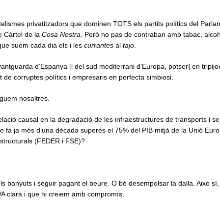
telismes privatitzadors que dominen TOTS els partits polítics del Parla
e Càrtel de la
Cosa Nostra
. Però no pas de contraban amb tabac, alcoh
que suem cada dia els i les
currantes
al
tajo
.
antguarda d’Espanya [i del sud mediterrani d’Europa, potser] en tripijo
 de corruptes polítics i empresaris en perfecta simbiosi.
aguem nosaltres.
lació causal en la degradació de les infraestructures de transports i se
e fa ja més d’una dècada superés el 75% del PIB mitjà de la Unió Euro
structurals (FEDER i FSE)?
s banyuts i seguir pagant el beure. O bé desempolsar la dalla. Això sí
A clara i que hi creiem amb compromís.