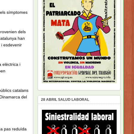
 dels símptomes
rovenien dels
Catalunya han
 i esdevenir
 elèctrica i
ben
úblics catalans
«Dinamarca del
28 ABRIL SALUD LABORAL
eda pas reduïda