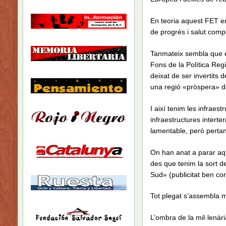
En teoria aquest FET en
de progrés i salut compe
Tanmateix sembla que 
Fons de la Política Reg
deixat de ser invertit
una regió «pròspera» d
I així tenim les infraest
infraestructures intert
lamentable, però pertany
On han anat a parar aqu
des que tenim la sort 
Sud» (publicitat ben con
Tot plegat s’assembla 
L’ombra de la mil·lenàr