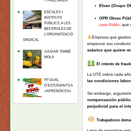
Y PRECARIZA
Elsan (Grupo O
ESCOLES I
INSTITUTS
OPR Obras Públ
PÚBLICS, A LES
caso Koldo
, que 
BECEROLES DE
L’ORGANITZACIÓ
Empresa que gestiona
SINDICAL
empeorar sus condicion
salarios que quiere re
AJUDAR TAMBÉ
MOLA
El intento de frau
La UTE cobra cada año
FP DUAL :
las condiciones labor
D’ESTUDIANTS A
«APRENDICES»
Sin embargo, argumenta
compensación pública
perjudicial para el in
Trabajadores dema
Lejos de garantizar es