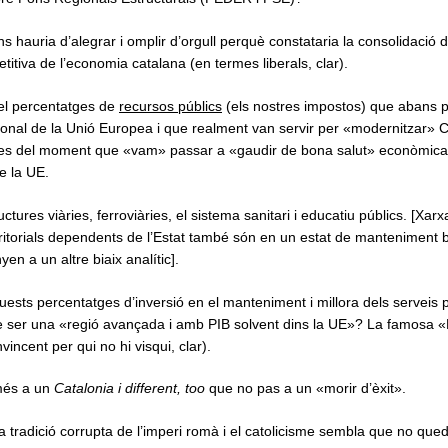
s hauria d’alegrar i omplir d’orgull perquè constataria la consolidació
titiva de l’economia catalana (en termes liberals, clar).
el percentatges de
recursos públics
(els nostres impostos) que abans p
ional de la Unió Europea i que realment van servir per «modernitzar» 
s des del moment que «vam» passar a «gaudir de bona salut» econòmica
e la UE.
ructures viàries, ferroviàries, el sistema sanitari i educatiu públics. [Xarxa
erritorials dependents de l’Estat també són en un estat de manteniment 
en a un altre biaix analític].
ests percentatges d’inversió en el manteniment i millora dels serveis p
de ser una «regió avançada i amb PIB solvent dins la UE»? La famosa 
vincent per qui no hi visqui, clar).
més a un
Catalonia i different,
too
que no pas a un «morir d’èxit».
ia tradició corrupta de l’imperi romà i el catolicisme sembla que no qu