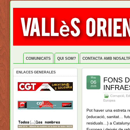
COMUNICATS
QUI SOM?
CONTACTA AMB NOSALT
ENLACES GENERALES
May
FONS DE
06
INFRAE
2026
Corrupció
,
Ed
Europea
Pot haver una estreta re
(educació, sanitat… fut
residuals…) a Cataluny
Europea i deixés de re