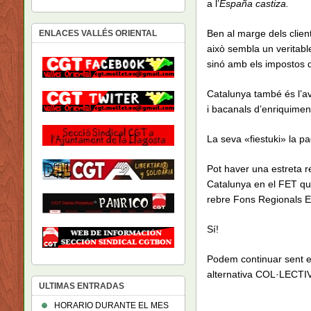
a l’
España castiza.
Ben al marge dels clien
ENLACES VALLÉS ORIENTAL
això sembla un veritabl
sinó amb els impostos 
Catalunya també és l’av
i bacanals d’enriquiment
La seva «fiestuki» la p
Pot haver una estreta re
Catalunya en el FET qu
rebre Fons Regionals E
Sí!
Podem continuar sent el
alternativa COL·LECTIV
ULTIMAS ENTRADAS
HORARIO DURANTE EL MES