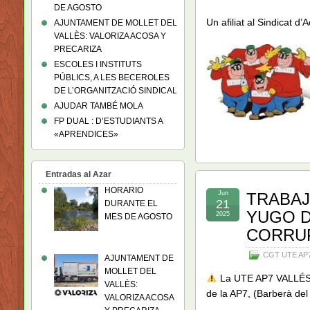
DE AGOSTO
Un afiliat al Sindicat d’
AJUNTAMENT DE MOLLET DEL
VALLÈS: VALORIZA ACOSA Y
PRECARIZA
ESCOLES I INSTITUTS
PÚBLICS, A LES BECEROLES
DE L’ORGANITZACIÓ SINDICAL
AJUDAR TAMBÉ MOLA
FP DUAL : D’ESTUDIANTS A
«APRENDICES»
Entradas al Azar
HORARIO
Jun
TRABAJ
21
DURANTE EL
YUGO D
2025
MES DE AGOSTO
CORRU
CGT UTE AP7 
AJUNTAMENT DE
MOLLET DEL
La UTE AP7 VALLÉS, 
VALLÈS:
de la AP7, (Barberà del
VALORIZA ACOSA