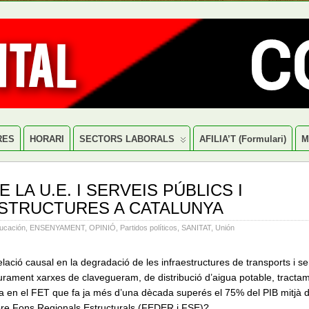
RES
HORARI
SECTORS LABORALS
AFILIA’T (formulari)
M
 LA U.E. I SERVEIS PÚBLICS I
STRUCTURES A CATALUNYA
ucación
,
ENSENYAMENT
,
OPINIÓ
,
Partidos políticos
,
SANITAT
,
Unión
lació causal en la degradació de les infraestructures de transports i se
urament xarxes de clavegueram, de distribució d’aigua potable, tracta
a en el FET que fa ja més d’una dècada superés el 75% del PIB mitjà d
bre Fons Regionals Estructurals (FEDER i FSE)?