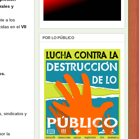
rales y
te a los
cidas en el
VII
POR LO PÚBLICO
os.
 sindicatos y
por la