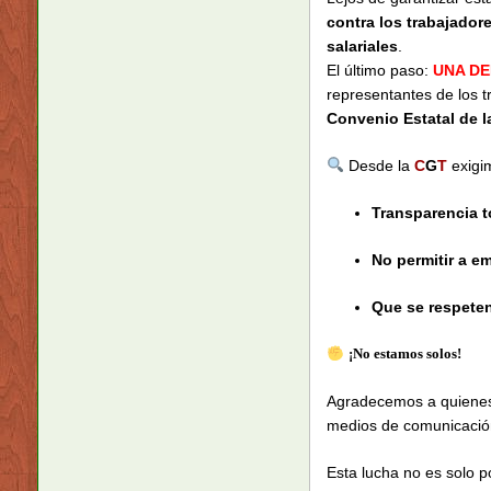
contra los trabajador
salariales
.
El último paso:
UNA DE
representantes de los t
Convenio Estatal de 
Desde la
C
G
T
exigi
Transparencia t
No permitir a e
Que se respeten
¡No estamos solos!
Agradecemos a quienes 
medios de comunicaci
Esta lucha no es solo p