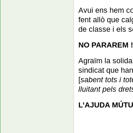
Avui ens hem co
fent allò que ca
de classe i els 
NO PARAREM !
Agraïm la solid
sindicat que han 
[
sabent tots i t
lluitant pels dr
L’AJUDA MÚTU