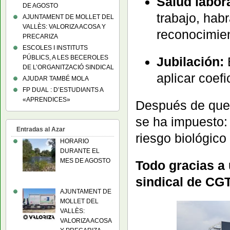
Salud labora
DE AGOSTO
trabajo, hab
AJUNTAMENT DE MOLLET DEL
VALLÈS: VALORIZA ACOSA Y
reconocimi
PRECARIZA
ESCOLES I INSTITUTS
PÚBLICS, A LES BECEROLES
Jubilación:
E
DE L’ORGANITZACIÓ SINDICAL
aplicar coefi
AJUDAR TAMBÉ MOLA
FP DUAL : D’ESTUDIANTS A
«APRENDICES»
Después de que 
se ha impuesto: 
Entradas al Azar
riesgo biológico
HORARIO
DURANTE EL
MES DE AGOSTO
Todo gracias a
sindical de CGT 
AJUNTAMENT DE
MOLLET DEL
VALLÈS:
VALORIZA ACOSA