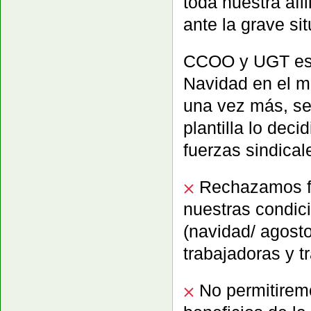
toda nuestra a
ante la grave si
CCOO y UGT está
Navidad en el m
una vez más, se 
plantilla lo deci
fuerzas sindical
Rechazamos fro
nuestras condic
(navidad/ agosto
trabajadoras y t
No permitiremo