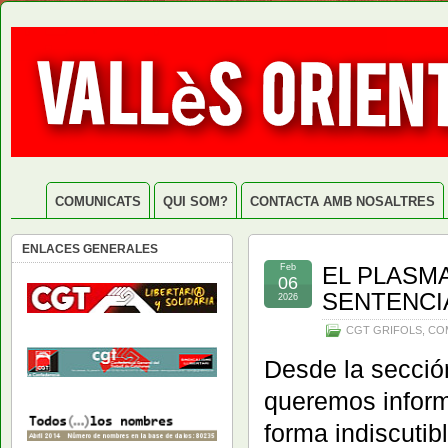
COMUNICATS
QUI SOM?
CONTACTA AMB NOSALTRES
ENLACES GENERALES
Feb
EL PLASM
06
SENTENCI
2026
CGT GRIFOLS
,
CO
Desde la sección
queremos inform
forma indiscutibl