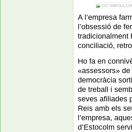
CGT GRIFOLS
,
CO
A l’empresa far
l’obsessió de fe
tradicionalment 
conciliació, retr
Ho fa en conniv
«assessors» de 
democràcia sorti
de treball i sem
seves afiliades 
Reis amb els seu
l’empresa, aque
d’Estocolm serv