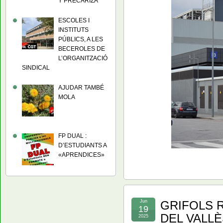
Y PRECARIZA
ESCOLES I
INSTITUTS
PÚBLICS, A LES
BECEROLES DE
L’ORGANITZACIÓ
SINDICAL
AJUDAR TAMBÉ
MOLA
FP DUAL :
D’ESTUDIANTS A
«APRENDICES»
Jun
GRIFOLS 
19
DEL VALLÈ
2025