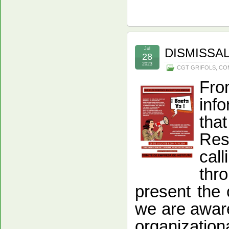
Jul
DISMISSAL
28
2023
CGT GRIFOLS
,
CO
Fro
info
tha
Re
cal
thr
present the 
we are aware
organizatio