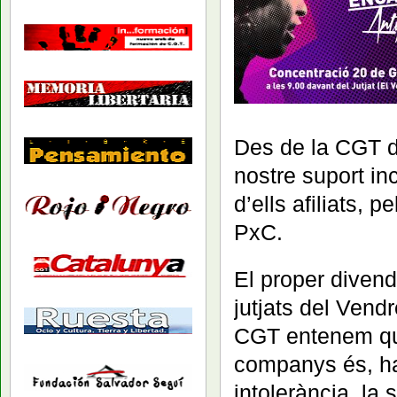
Des de la CGT d
nostre suport in
d’ells afiliats, p
PxC.
El proper divend
jutjats del Vendr
CGT entenem que
companys és, ha e
intolerància, la 