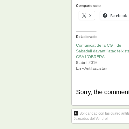
Comparte esto:
X
Facebook
Relacionado
Comunicat de la CGT de
Sabadell davant l’atac feixist
CSA L’OBRERA
8 abril 2016
En «Antifascista»
Sorry, the comment 
Solidaridad con las cuatro anti
Juzgados del Vendrell