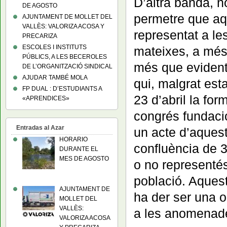
D’altra banda, 
DE AGOSTO
permetre que aq
AJUNTAMENT DE MOLLET DEL
VALLÈS: VALORIZA ACOSA Y
representat a les
PRECARIZA
ESCOLES I INSTITUTS
mateixes, a més 
PÚBLICS, A LES BECEROLES
més que evident.
DE L’ORGANITZACIÓ SINDICAL
AJUDAR TAMBÉ MOLA
qui, malgrat est
FP DUAL : D’ESTUDIANTS A
23 d’abril la fo
«APRENDICES»
congrés fundacio
Entradas al Azar
un acte d’aquest
HORARIO
confluència de 3
DURANTE EL
MES DE AGOSTO
o no representés
població. Aquest
AJUNTAMENT DE
ha der ser una o
MOLLET DEL
VALLÈS:
a les anomenade
VALORIZA ACOSA