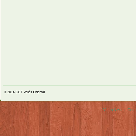
© 2014
CGT Vallès Oriental
Video & Audio Comm