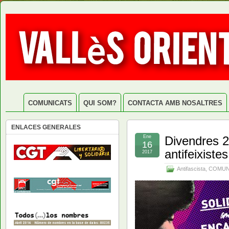
COMUNICATS
QUI SOM?
CONTACTA AMB NOSALTRES
ENLACES GENERALES
Ene
Divendres 2
16
antifeixiste
2017
Antifascista
,
COMUN