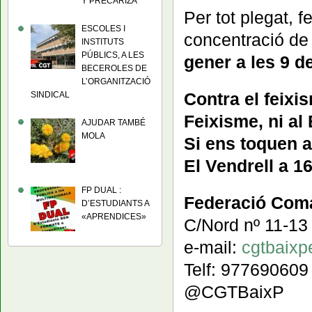
Y PRECARIZA
Per tot plegat, f
ESCOLES I
concentració de 
INSTITUTS
PÚBLICS, A LES
gener a les 9 de
BECEROLES DE
L’ORGANITZACIÓ
Contra el feixi
SINDICAL
Feixisme, ni al
AJUDAR TAMBÉ
MOLA
Si ens toquen a
El Vendrell a 1
FP DUAL :
Federació Coma
D’ESTUDIANTS A
«APRENDICES»
C/Nord nº 11-13 
e-mail:
cgtbaixp
Telf: 977690609
@CGTBaixP