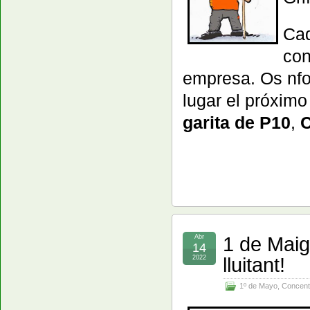
Cad
con
empresa. Os nfo
lugar el próxim
garita de P10
,
C
1 de Maig
Abr
14
lluitant!
2022
1º de Mayo
,
Concent