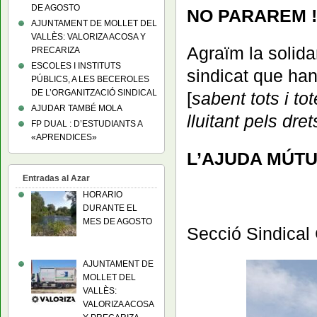
DE AGOSTO
NO PARAREM !
AJUNTAMENT DE MOLLET DEL
VALLÈS: VALORIZA ACOSA Y
Agraïm la solid
PRECARIZA
ESCOLES I INSTITUTS
sindicat que han 
PÚBLICS, A LES BECEROLES
DE L’ORGANITZACIÓ SINDICAL
[
sabent tots i t
AJUDAR TAMBÉ MOLA
lluitant pels dr
FP DUAL : D’ESTUDIANTS A
«APRENDICES»
L’AJUDA MÚTU
Entradas al Azar
HORARIO
DURANTE EL
MES DE AGOSTO
Secció Sindica
AJUNTAMENT DE
MOLLET DEL
VALLÈS:
VALORIZA ACOSA