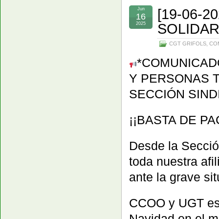
[19-06-
Jun
16
SOLIDAR
2025
CGT GRIFOLS
,
CO
*COMUNICADO
Y PERSONAS 
SECCIÓN SIND
¡¡BASTA DE P
Desde la Secció
toda nuestra a
ante la grave si
CCOO y UGT está
Navidad en el m