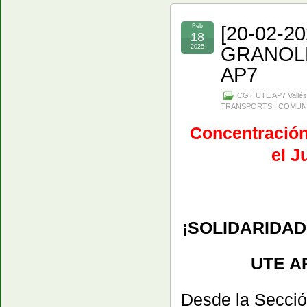
[20-02-
Feb
18
GRANOL
2025
AP7
CGT UTE AP7 Vallés
TRANSPORTS I COMUN
Concentración 
el J
¡SOLIDARIDA
UTE AP
Desde la Secci