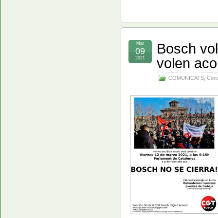
Bosch vol
Mar
09
volen aco
2021
COMUNICATS
,
Conc