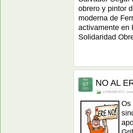
obrero y pintor 
moderna de Ferre
activamente en l
Solidaridad Obr
NO AL E
Mar
07
2023
COMUNICATS
,
Conc
Os
si
apo
Gri