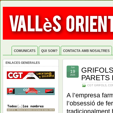
COMUNICATS
QUI SOM?
CONTACTA AMB NOSALTRES
ENLACES GENERALES
GRIFOLS
Jun
19
PARETS 
2025
CGT GRIFOLS
,
CO
A l’empresa far
l’obsessió de fe
tradicionalment 