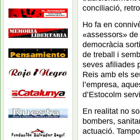
conciliació, retr
Ho fa en conniv
«assessors» de 
democràcia sorti
de treball i sem
seves afiliades 
Reis amb els seu
l’empresa, aque
d’Estocolm serv
En realitat no s
bombers, sanitari
actuació. Tampoc