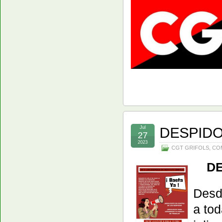
DESPIDO
Jul
27
2023
CGT GRIFOLS
,
CO
DE
Desd
a tod