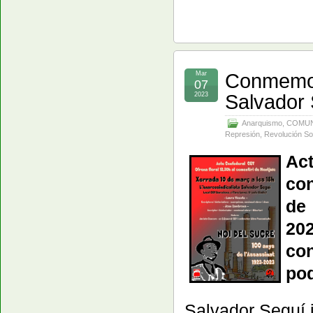
Conmemora
Mar
07
Salvador 
2023
Anarquismo
,
COMUN
Represión
,
Revolución So
A
co
de 
202
co
pod
Salvador Seguí i