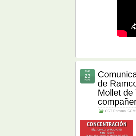
Comunica
Mar
23
de Ramco
2021
Mollet de
compañer
CGT Ramcon
,
COM