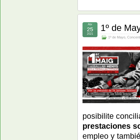
1º de May
Abr
25
2021
1º de Mayo
,
Concent
posibilite concil
prestaciones so
empleo y tambié