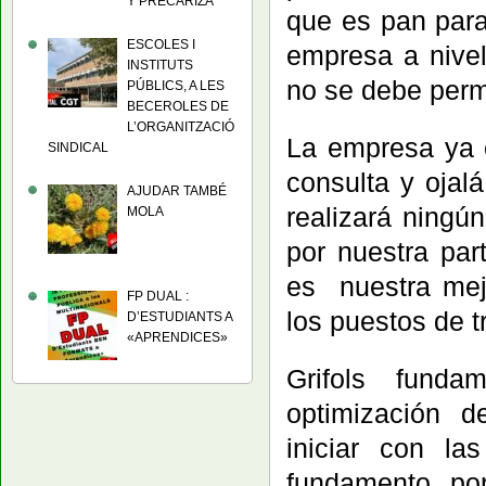
Y PRECARIZA
que es pan par
ESCOLES I
empresa a nivel
INSTITUTS
no se debe permi
PÚBLICS, A LES
BECEROLES DE
L’ORGANITZACIÓ
La empresa ya e
SINDICAL
consulta y ojal
AJUDAR TAMBÉ
realizará ningú
MOLA
por nuestra par
es nuestra mej
FP DUAL :
los puestos de t
D’ESTUDIANTS A
«APRENDICES»
Grifols funda
optimización d
iniciar con la
fundamento po