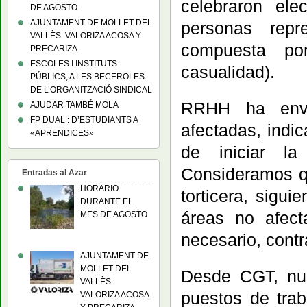
celebraron ele
DE AGOSTO
AJUNTAMENT DE MOLLET DEL
personas repr
VALLÈS: VALORIZA ACOSA Y
compuesta po
PRECARIZA
ESCOLES I INSTITUTS
casualidad).
PÚBLICS, A LES BECEROLES
DE L’ORGANITZACIÓ SINDICAL
RRHH ha envia
AJUDAR TAMBÉ MOLA
FP DUAL : D’ESTUDIANTS A
afectadas, indi
«APRENDICES»
de iniciar l
Consideramos q
Entradas al Azar
HORARIO
torticera, sigu
DURANTE EL
áreas no afect
MES DE AGOSTO
necesario, contr
AJUNTAMENT DE
MOLLET DEL
Desde CGT, nue
VALLÈS:
puestos de trab
VALORIZA ACOSA