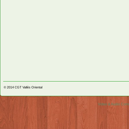
© 2014
CGT Vallès Oriental
Video & Audio Comm