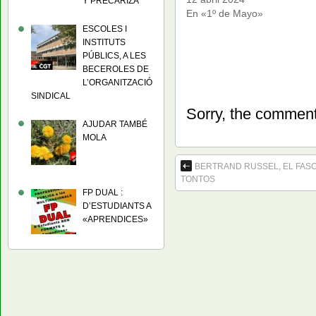
Y PRECARIZA
En «1º de Mayo»
ESCOLES I
INSTITUTS
PÚBLICS, A LES
BECEROLES DE
L’ORGANITZACIÓ
SINDICAL
Sorry, the comment 
AJUDAR TAMBÉ
MOLA
BERTRAND RUSSEL, EL FASC
TONTOS
FP DUAL :
D’ESTUDIANTS A
«APRENDICES»