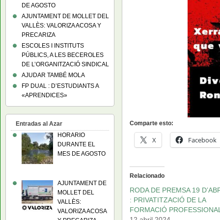
DE AGOSTO
AJUNTAMENT DE MOLLET DEL
VALLÈS: VALORIZA ACOSA Y
PRECARIZA
ESCOLES I INSTITUTS
PÚBLICS, A LES BECEROLES
DE L’ORGANITZACIÓ SINDICAL
AJUDAR TAMBÉ MOLA
FP DUAL : D’ESTUDIANTS A
«APRENDICES»
Comparte esto:
Entradas al Azar
HORARIO
X
Facebook
DURANTE EL
MES DE AGOSTO
Relacionado
AJUNTAMENT DE
RODA DE PREMSA 19 D’ABR
MOLLET DEL
: PRIVATITZACIÓ DE LA
VALLÈS:
FORMACIÓ PROFESSIONA
VALORIZA ACOSA
12 abril 2024