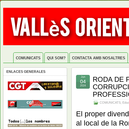
COMUNICATS
QUI SOM?
CONTACTA AMB NOSALTRES
ENLACES GENERALES
Jun
RODA DE P
04
CORRUPCI
2024
PROFESSI
COMUNICATS
,
Educ
El proper divend
al local de la R