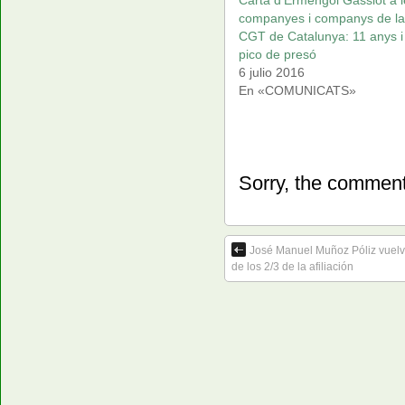
Carta d’Ermengol Gassiot a l
companyes i companys de la
CGT de Catalunya: 11 anys i
pico de presó
6 julio 2016
En «COMUNICATS»
Sorry, the comment 
José Manuel Muñoz Póliz vuelv
de los 2/3 de la afiliación