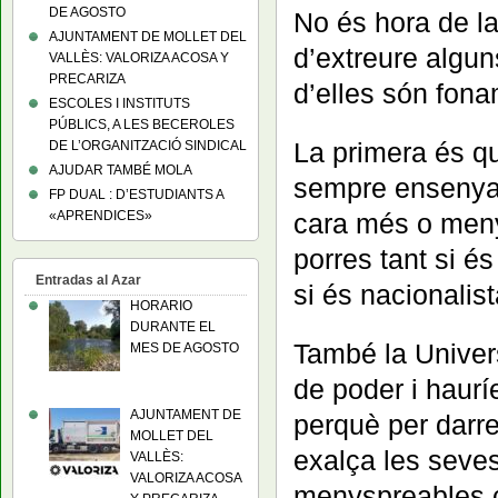
DE AGOSTO
No és hora de la
AJUNTAMENT DE MOLLET DEL
d’extreure algu
VALLÈS: VALORIZA ACOSA Y
PRECARIZA
d’elles són fona
ESCOLES I INSTITUTS
PÚBLICS, A LES BECEROLES
La primera és qu
DE L’ORGANITZACIÓ SINDICAL
AJUDAR TAMBÉ MOLA
sempre ensenya 
FP DUAL : D’ESTUDIANTS A
«APRENDICES»
cara més o meny
porres tant si é
Entradas al Azar
si és nacionalis
HORARIO
DURANTE EL
També la Universi
MES DE AGOSTO
de poder i haur
AJUNTAMENT DE
perquè per darre
MOLLET DEL
exalça les seves
VALLÈS:
VALORIZA ACOSA
menyspreables c