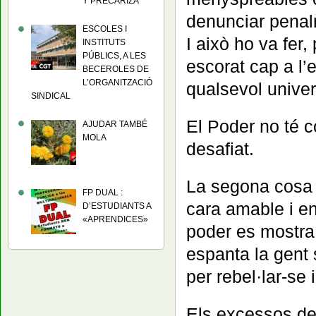
Y PRECARIZA
denunciar penal
ESCOLES I
I això ho va fer
INSTITUTS
PÚBLICS, A LES
escorat cap a l’
BECEROLES DE
L’ORGANITZACIÓ
qualsevol univer
SINDICAL
El Poder no té c
AJUDAR TAMBÉ
MOLA
desafiat.
La segona cosa 
FP DUAL :
cara amable i e
D’ESTUDIANTS A
«APRENDICES»
poder es mostra 
espanta la gent s
per rebel·lar-se i 
Els excessos de