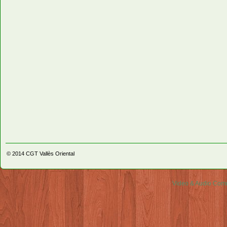
© 2014
CGT Vallès Oriental
Video & Audio Comm