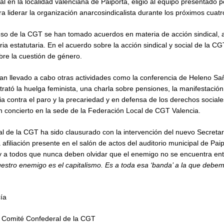
al en la localidad valenciana de Paiporta, eligió al equipo presentado 
 liderar la organización anarcosindicalista durante los próximos cuatr
so de la CGT se han tomado acuerdos en materia de acción sindical, a
ia estatutaria. En el acuerdo sobre la acción sindical y social de la CG
bre la cuestión de género.
han llevado a cabo otras actividades como la conferencia de Heleno S
trató la huelga feminista, una charla sobre pensiones, la manifestació
ia contra el paro y la precariedad y en defensa de los derechos sociales
n concierto en la sede de la Federación Local de CGT Valencia.
al de la CGT ha sido clausurado con la intervención del nuevo Secretar
a afiliación presente en el salón de actos del auditorio municipal de Paip
 a todos que nunca deben olvidar que el enemigo no se encuentra entre
estro enemigo es el capitalismo. Es a toda esa ‘banda’ a la que deb
ía
l Comité Confederal de la CGT