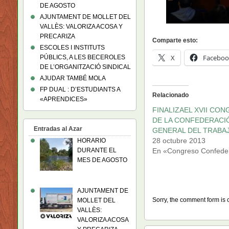
DE AGOSTO
AJUNTAMENT DE MOLLET DEL
VALLÈS: VALORIZA ACOSA Y
PRECARIZA
Comparte esto:
ESCOLES I INSTITUTS
X
Faceboo
PÚBLICS, A LES BECEROLES
DE L’ORGANITZACIÓ SINDICAL
AJUDAR TAMBÉ MOLA
FP DUAL : D’ESTUDIANTS A
Relacionado
«APRENDICES»
FINALIZAEL XVII CO
DE LA CONFEDERACI
Entradas al Azar
GENERAL DEL TRABA
28 octubre 2013
HORARIO
DURANTE EL
En «Congreso Confede
MES DE AGOSTO
AJUNTAMENT DE
Sorry, the comment form is c
MOLLET DEL
VALLÈS:
VALORIZA ACOSA