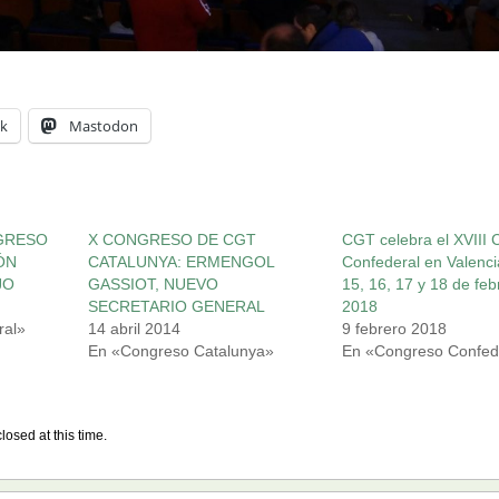
k
Mastodon
NGRESO
X CONGRESO DE CGT
CGT celebra el XVIII
ÓN
CATALUNYA: ERMENGOL
Confederal en Valenci
JO
GASSIOT, NUEVO
15, 16, 17 y 18 de feb
SECRETARIO GENERAL
2018
ral»
14 abril 2014
9 febrero 2018
En «Congreso Catalunya»
En «Congreso Confed
losed at this time.