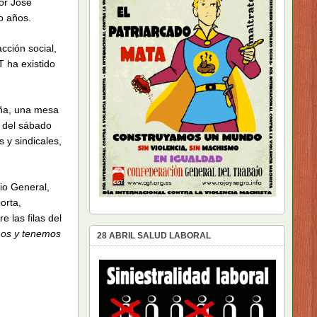
por José
o años.
cción social,
T ha existido
aña, una mesa
n del sábado
 y sindicales,
io General,
orta,
 las filas del
emos y tenemos
28 ABRIL SALUD LABORAL