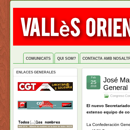
COMUNICATS
QUI SOM?
CONTACTA AMB NOSALT
ENLACES GENERALES
Feb
José Man
25
General 
2018
Congreso Con
El nuevo Secretariad
extenso equipo de co
La Confederación Gener