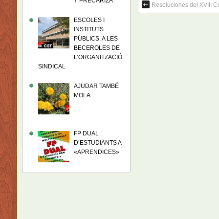
Y PRECARIZA
Resoluciones del XVIII 
ESCOLES I
INSTITUTS
PÚBLICS, A LES
BECEROLES DE
L’ORGANITZACIÓ
SINDICAL
AJUDAR TAMBÉ
MOLA
FP DUAL :
D’ESTUDIANTS A
«APRENDICES»