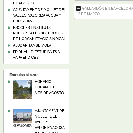
DE AGOSTO
GALLARDÓN EN BARCELONA
AJUNTAMENT DE MOLLET DEL
12 DE MARZO
VALLÈS: VALORIZA ACOSA Y
PRECARIZA
ESCOLES I INSTITUTS
PÚBLICS, A LES BECEROLES
DE L’ORGANITZACIÓ SINDICAL
AJUDAR TAMBÉ MOLA
FP DUAL : D’ESTUDIANTS A
«APRENDICES»
Entradas al Azar
HORARIO
DURANTE EL
MES DE AGOSTO
AJUNTAMENT DE
MOLLET DEL
VALLÈS:
VALORIZA ACOSA