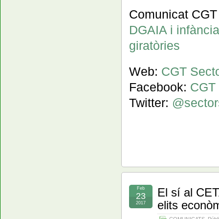
Comunicat CGT 
DGAIA i infància
giratòries
Web:
CGT Secto
Facebook:
CGT 
Twitter:
@sector
Feb
El sí al CET
23
elits econò
2017
COMUNICATS
,
Públ