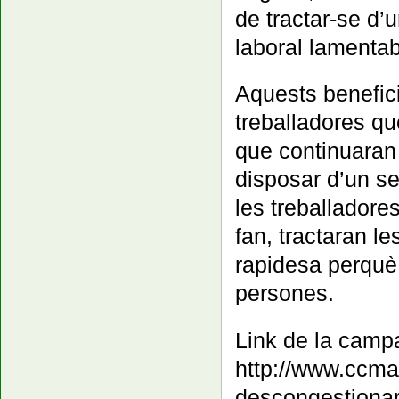
de tractar-se d’
laboral lamentab
Aquests benefici
treballadores qu
que continuaran 
disposar d’un se
les treballadore
fan, tractaran le
rapidesa perquè 
persones.
Link de la campa
http://www.ccma
descongestionar