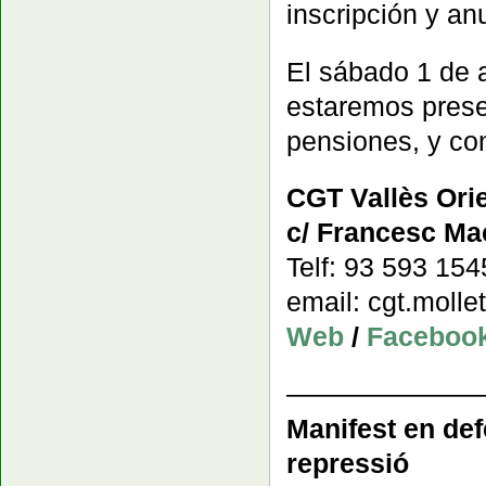
inscripción y a
El sábado 1 de 
estaremos presen
pensiones, y con
CGT Vallès Orie
c/ Francesc Mac
Telf: 93 593 15
email: cgt.moll
Web
/
Faceboo
———————
Manifest en def
repressió