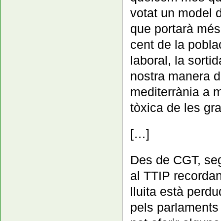
votat un model d
que portarà més 
cent de la pobla
laboral, la sorti
nostra manera de
mediterrània a m
tòxica de les g
[…]
Des de CGT, seg
al TTIP recordan
lluita està perd
pels parlaments 