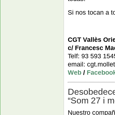
Si nos tocan a 
CGT Vallès Orie
c/ Francesc Mac
Telf: 93 593 15
email: cgt.moll
Web
/
Faceboo
Desobedecem
“Som 27 i m
Nuestro compañe