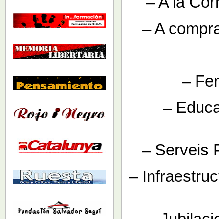
– A la Cor
– A compra
– Fer
– Educa
– Serveis P
– Infraestruc
– Jubilaci