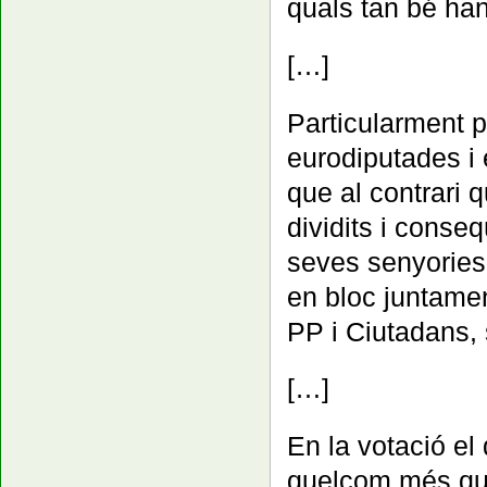
quals tan bé han
[…]
Particularment p
eurodiputades i
que al contrari 
dividits i conse
seves senyories
en bloc juntamen
PP i Ciutadans, 
[…]
En la votació el
quelcom més que