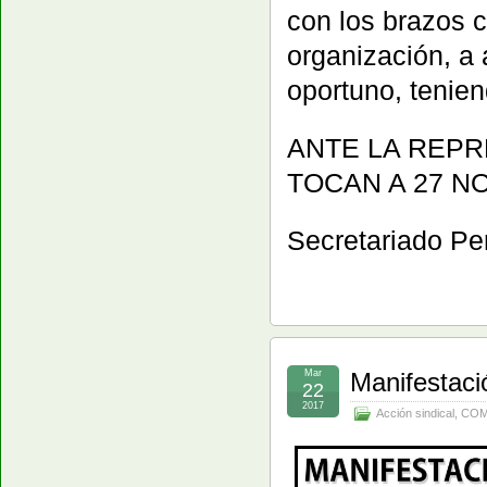
con los brazos 
organización, a
oportuno, tenie
ANTE LA REPRE
TOCAN A 27 N
Secretariado Pe
Mar
Manifestaci
22
2017
Acción sindical
,
COM