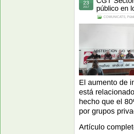
CGT Sector 
23
público en 
2017
COMUNICATS
,
Públ
El aumento de i
está relacionado
hecho que el 80
por grupos priva
Artículo comple