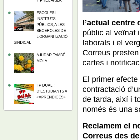
Y PRECARIZA
ESCOLES I
INSTITUTS
l’actual centre 
PÚBLICS, A LES
públic al veïnat
BECEROLES DE
L’ORGANITZACIÓ
laborals i el ve
SINDICAL
Correus presten 
AJUDAR TAMBÉ
cartes i notifica
MOLA
El primer efecte
FP DUAL :
contractació d’un
D’ESTUDIANTS A
de tarda, així i
«APRENDICES»
només és una so
Reclamem el nos
Correus des de