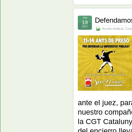
Jun
Defendamos
19
2017
Acción sindical
,
Conc
ante el juez, par
nuestro compañe
la CGT Cataluny
del encierro lle