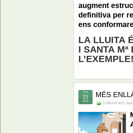
augment estruct
definitiva per r
ens conformar
LA LLUITA 
I SANTA Mª
L’EXEMPLE
Oct
MÉS ENLLÀ
21
2019
COMUNICATS
,
Educ