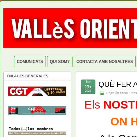
COMUNICATS
QUI SOM?
CONTACTA AMB NOSALTRES
ENLACES GENERALES
Ene
QUÈ FER 
25
2026
Objeción fiscal
,
Pens
Els
NOST
ON 