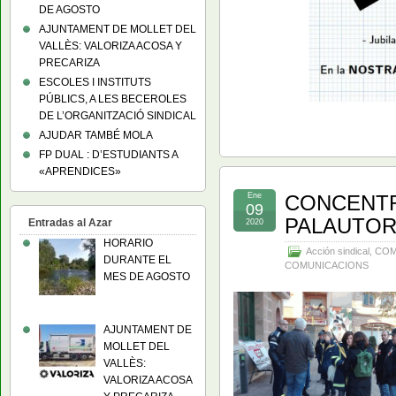
DE AGOSTO
AJUNTAMENT DE MOLLET DEL
VALLÈS: VALORIZA ACOSA Y
PRECARIZA
ESCOLES I INSTITUTS
PÚBLICS, A LES BECEROLES
DE L’ORGANITZACIÓ SINDICAL
AJUDAR TAMBÉ MOLA
FP DUAL : D’ESTUDIANTS A
«APRENDICES»
Ene
CONCENTR
09
PALAUTO
Entradas al Azar
2020
HORARIO
Acción sindical
,
COM
DURANTE EL
COMUNICACIONS
MES DE AGOSTO
AJUNTAMENT DE
MOLLET DEL
VALLÈS:
VALORIZA ACOSA