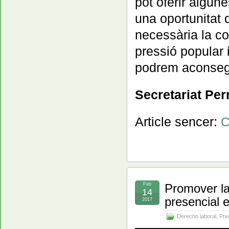
pot oferir algun
una oportunitat 
necessària la co
pressió popular i
podrem aconseg
Secretariat Pe
Article sencer:
C
Feb
Promover la
14
presencial 
2017
Derecho laboral
,
Pre