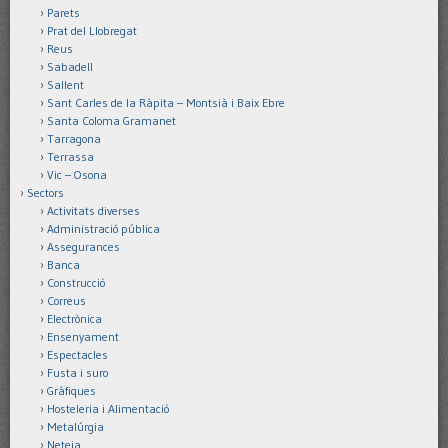
Parets
Prat del Llobregat
Reus
Sabadell
Sallent
Sant Carles de la Ràpita – Montsià i Baix Ebre
Santa Coloma Gramanet
Tarragona
Terrassa
Vic – Osona
Sectors
Activitats diverses
Administració pública
Assegurances
Banca
Construcció
Correus
Electrònica
Ensenyament
Espectacles
Fusta i suro
Gràfiques
Hosteleria i Alimentació
Metalúrgia
Neteja