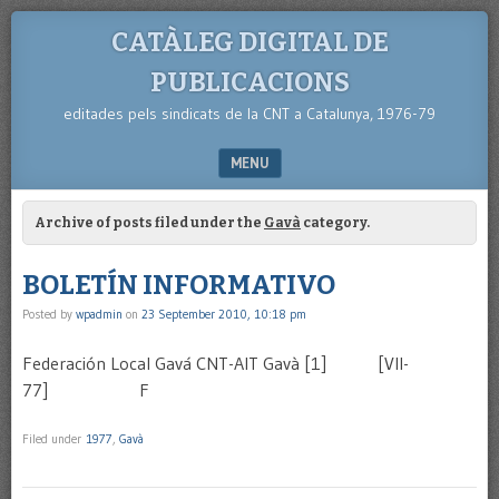
CATÀLEG DIGITAL DE
PUBLICACIONS
editades pels sindicats de la CNT a Catalunya, 1976-79
MENU
SKIP TO CONTENT
Archive of posts filed under the
Gavà
category.
BOLETÍN INFORMATIVO
Posted by
wpadmin
on
23 September 2010, 10:18 pm
Federación Local Gavá CNT-AIT Gavà [1] [VII-
77] F
Filed under
1977
,
Gavà