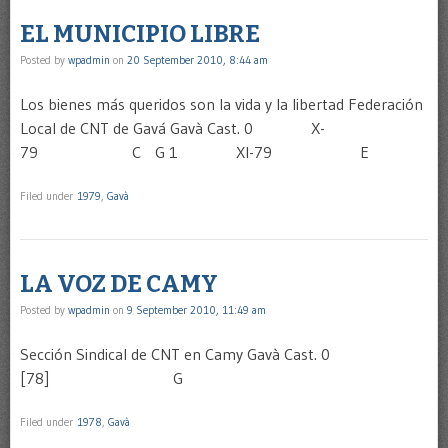
EL MUNICIPIO LIBRE
Posted by
wpadmin
on
20 September 2010, 8:44 am
Los bienes más queridos son la vida y la libertad Federación
Local de CNT de Gavá Gavà Cast. 0 X-
79 C G 1 XI-79 E
Filed under
1979
,
Gavà
LA VOZ DE CAMY
Posted by
wpadmin
on
9 September 2010, 11:49 am
Sección Sindical de CNT en Camy Gavà Cast. 0
[78] G
Filed under
1978
,
Gavà