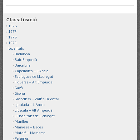
Classificació
1976
1977
1978
1979
Localitats
Badalona
Baix Empordà
Barcelona
Capellades – L'Anoia
Esplugues de LLobregat
Figueres – Alt Empurdà
Gavà
Girona
Granollers – Vallès Oriental
Igualada – L'Anoia
L'Escala – Alt Ampurdà
L'Hospitalet de Llobregat
Manlleu
Manresa – Bages
Mataró – Maresme
Palamós