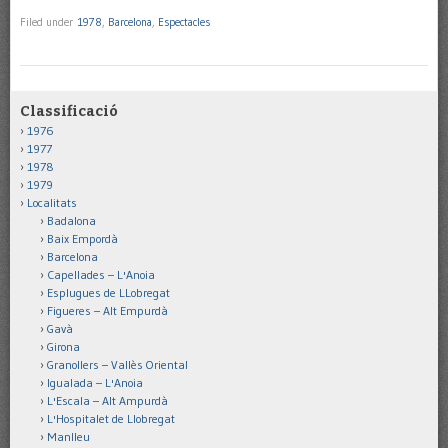
Filed under
1978
,
Barcelona
,
Espectacles
Classificació
1976
1977
1978
1979
Localitats
Badalona
Baix Empordà
Barcelona
Capellades – L'Anoia
Esplugues de LLobregat
Figueres – Alt Empurdà
Gavà
Girona
Granollers – Vallès Oriental
Igualada – L'Anoia
L'Escala – Alt Ampurdà
L'Hospitalet de Llobregat
Manlleu