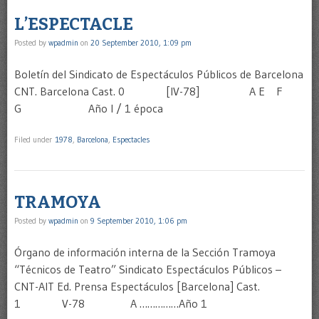
L’ESPECTACLE
Posted by
wpadmin
on
20 September 2010, 1:09 pm
Boletín del Sindicato de Espectáculos Públicos de Barcelona
CNT. Barcelona Cast. 0 [IV-78] A E F
G Año I / 1 época
Filed under
1978
,
Barcelona
,
Espectacles
TRAMOYA
Posted by
wpadmin
on
9 September 2010, 1:06 pm
Órgano de información interna de la Sección Tramoya
“Técnicos de Teatro” Sindicato Espectáculos Públicos –
CNT-AIT Ed. Prensa Espectáculos [Barcelona] Cast.
1 V-78 A ……………Año 1