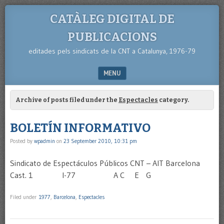
CATÀLEG DIGITAL DE
PUBLICACIONS
editades pels sindicats de la CNT a Catalunya, 1976-79
MENU
SKIP TO CONTENT
Archive of posts filed under the
Espectacles
category.
BOLETÍN INFORMATIVO
Posted by
wpadmin
on
23 September 2010, 10:31 pm
Sindicato de Espectáculos Públicos CNT – AIT Barcelona
Cast. 1 I-77 A C E G
Filed under
1977
,
Barcelona
,
Espectacles